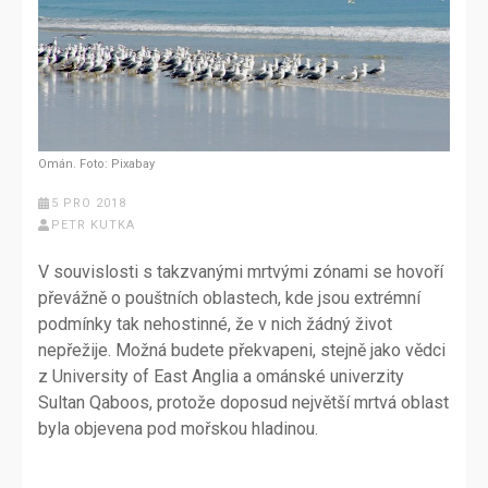
Omán. Foto: Pixabay
5 PRO 2018
PETR KUTKA
V souvislosti s takzvanými mrtvými zónami se hovoří
převážně o pouštních oblastech, kde jsou extrémní
podmínky tak nehostinné, že v nich žádný život
nepřežije. Možná budete překvapeni, stejně jako vědci
z University of East Anglia a ománské univerzity
Sultan Qaboos, protože doposud největší mrtvá oblast
byla objevena pod mořskou hladinou.