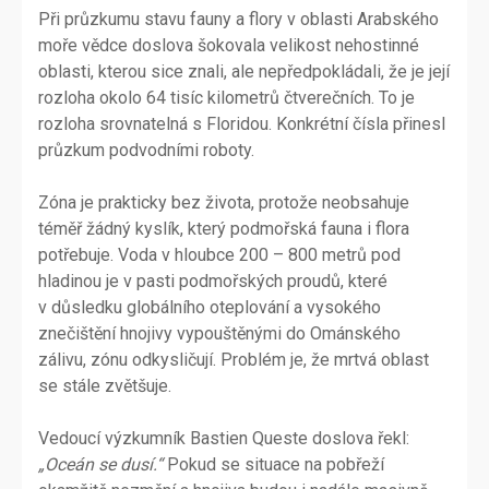
Při průzkumu stavu fauny a flory v oblasti Arabského
moře vědce doslova šokovala velikost nehostinné
oblasti, kterou sice znali, ale nepředpokládali, že je její
rozloha okolo 64 tisíc kilometrů čtverečních. To je
rozloha srovnatelná s Floridou. Konkrétní čísla přinesl
průzkum podvodními roboty.
Zóna je prakticky bez života, protože neobsahuje
téměř žádný kyslík, který podmořská fauna i flora
potřebuje. Voda v hloubce 200 – 800 metrů pod
hladinou je v pasti podmořských proudů, které
v důsledku globálního oteplování a vysokého
znečištění hnojivy vypouštěnými do Ománského
zálivu, zónu odkysličují. Problém je, že mrtvá oblast
se stále zvětšuje.
Vedoucí výzkumník Bastien Queste doslova řekl:
„Oceán se dusí.“
Pokud se situace na pobřeží