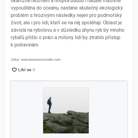
okamžitě nezmění a hnojiva budou i nadále masivně
vypouštěna do oceánu, nastane skutečný ekologický
problém s hrozivými následky nejen pro podmořský
život, ale i pro lidi, kteří se na něj spoléhají. Oblast je
závislá na rybolovu a v důsledku úhynu ryb by mnoho
rybářů přišlo o práci a miliony lidí by ztratilo přístup
k potravinám.
Zdroj: www.businessinsider.com