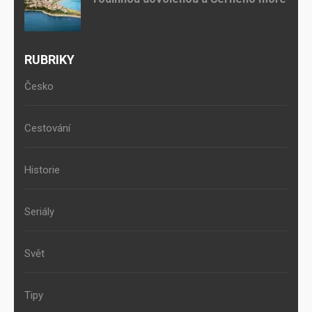
RUBRIKY
Česko
Cestování
Historie
Seriály
Svět
Tipy