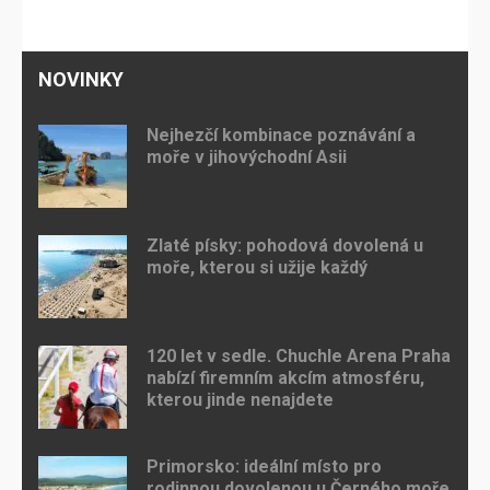
NOVINKY
Nejhezčí kombinace poznávání a
moře v jihovýchodní Asii
Zlaté písky: pohodová dovolená u
moře, kterou si užije každý
120 let v sedle. Chuchle Arena Praha
nabízí firemním akcím atmosféru,
kterou jinde nenajdete
Primorsko: ideální místo pro
rodinnou dovolenou u Černého moře