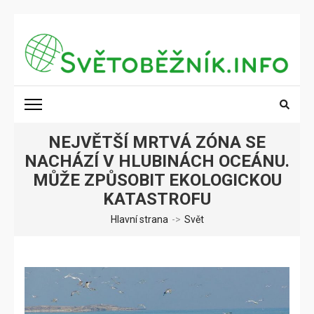
Přeskočit
na
obsah
(stiskněte
SVĚTOBĚŽNÍK.INFO
Poznání na dosah
Enter)
NEJVĚTŠÍ MRTVÁ ZÓNA SE
NACHÁZÍ V HLUBINÁCH OCEÁNU.
MŮŽE ZPŮSOBIT EKOLOGICKOU
KATASTROFU
Hlavní strana
->
Svět