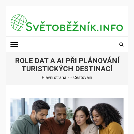
Přeskočit
na
obsah
(stiskněte
SVĚTOBĚŽNÍK.INFO
Poznání na dosah
Enter)
ROLE DAT A AI PŘI PLÁNOVÁNÍ
TURISTICKÝCH DESTINACÍ
Hlavní strana
->
Cestování