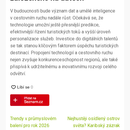
V budoucnosti bude význam dat a umělé inteligence
v cestovním ruchu nadále růst. Očekává se, že
technologie umožní ještě přesnější predikce,
efektivnější řízení turistických toků a vyšší úroveň
personalizace služeb. Investice do digitálních talentů
se tak stanou klíčovým faktorem úspěchu turistických
destinací. Propojení technologií a cestovního ruchu
nejen zvyšuje konkurenceschopnost regionů, ale také
přispívá k udržitelnému a inovativnímu rozvoji celého
odvětví.
Navigace
Trendy v průmyslovém
Nejhustěji osídlený ostrov
pro
balení pro rok 2026
světa? Karibský zázrak