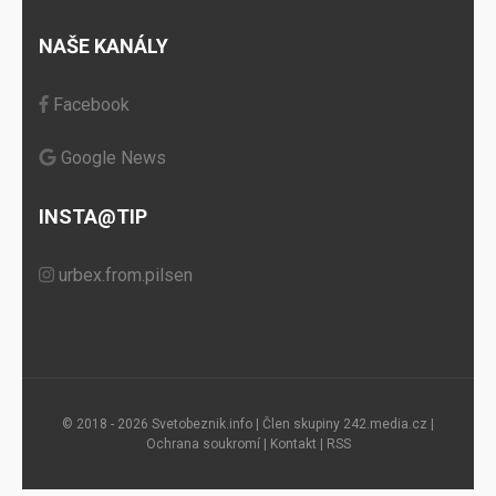
NAŠE KANÁLY
Facebook
Google News
INSTA@TIP
urbex.from.pilsen
© 2018 - 2026 Svetobeznik.info | Člen skupiny
242.media.cz
|
Ochrana soukromí
|
Kontakt
|
RSS