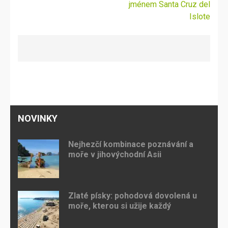
příspěvek
jménem Santa Cruz del
Islote
NOVINKY
Nejhezčí kombinace poznávání a
moře v jihovýchodní Asii
Zlaté písky: pohodová dovolená u
moře, kterou si užije každý