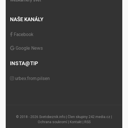
NAŠE KANÁLY
Facebook
Google News
INSTA@TIP
urbex.from.pilsen
© 2018 - 2026 Svetobeznik.info | Člen skupiny
242.media.cz
|
Ochrana soukromí
|
Kontakt
|
RSS