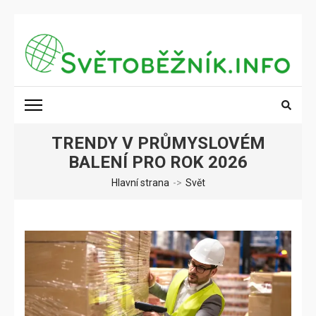
Přeskočit
na
obsah
(stiskněte
SVĚTOBĚŽNÍK.INFO
Poznání na dosah
Enter)
TRENDY V PRŮMYSLOVÉM
BALENÍ PRO ROK 2026
Hlavní strana
->
Svět