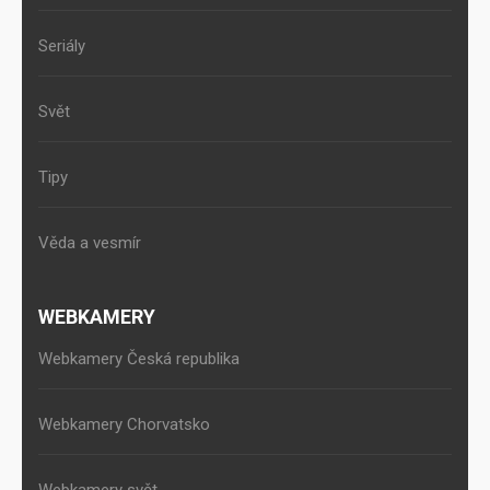
Seriály
Svět
Tipy
Věda a vesmír
WEBKAMERY
Webkamery Česká republika
Webkamery Chorvatsko
Webkamery svět