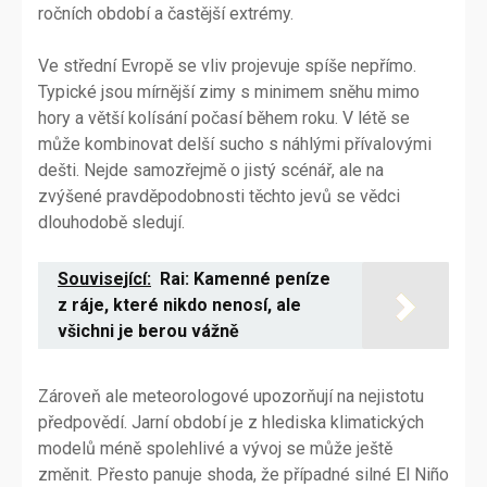
ročních období a častější extrémy.
Ve střední Evropě se vliv projevuje spíše nepřímo.
Typické jsou mírnější zimy s minimem sněhu mimo
hory a větší kolísání počasí během roku. V létě se
může kombinovat delší sucho s náhlými přívalovými
dešti. Nejde samozřejmě o jistý scénář, ale na
zvýšené pravděpodobnosti těchto jevů se vědci
dlouhodobě sledují.
Související:
Rai: Kamenné peníze
z ráje, které nikdo nenosí, ale
všichni je berou vážně
Zároveň ale meteorologové upozorňují na nejistotu
předpovědí. Jarní období je z hlediska klimatických
modelů méně spolehlivé a vývoj se může ještě
změnit. Přesto panuje shoda, že případné silné El Niño