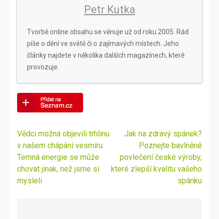
Petr Kutka
Tvorbě online obsahu se věnuje už od roku 2005. Rád
píše o dění ve světě či o zajímavých místech. Jeho
články najdete v několika dalších magazínech, které
provozuje.
Navigace
Vědci možná objevili trhlinu
Jak na zdravý spánek?
pro
v našem chápání vesmíru.
Poznejte bavlněné
příspěvek
Temná energie se může
povlečení české výroby,
chovat jinak, než jsme si
které zlepší kvalitu vašeho
mysleli
spánku