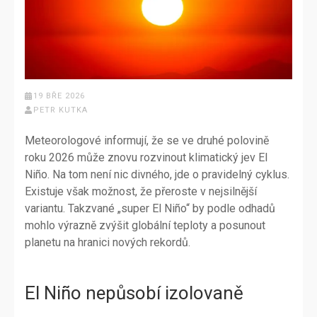
19 BŘE 2026
PETR KUTKA
Meteorologové informují, že se ve druhé polovině
roku 2026 může znovu rozvinout klimatický jev El
Niño. Na tom není nic divného, jde o pravidelný cyklus.
Existuje však možnost, že přeroste v nejsilnější
variantu. Takzvané „super El Niño“ by podle odhadů
mohlo výrazně zvýšit globální teploty a posunout
planetu na hranici nových rekordů.
El Niño nepůsobí izolovaně