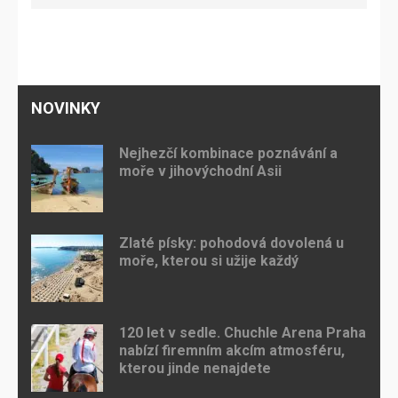
NOVINKY
Nejhezčí kombinace poznávání a
moře v jihovýchodní Asii
Zlaté písky: pohodová dovolená u
moře, kterou si užije každý
120 let v sedle. Chuchle Arena Praha
nabízí firemním akcím atmosféru,
kterou jinde nenajdete