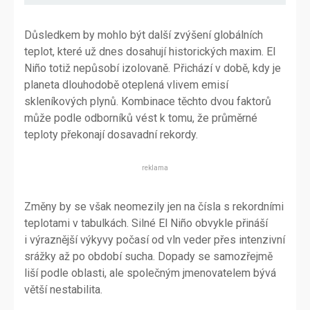
Důsledkem by mohlo být další zvýšení globálních
teplot, které už dnes dosahují historických maxim. El
Niño totiž nepůsobí izolovaně. Přichází v době, kdy je
planeta dlouhodobě oteplená vlivem emisí
skleníkových plynů. Kombinace těchto dvou faktorů
může podle odborníků vést k tomu, že průměrné
teploty překonají dosavadní rekordy.
reklama
Změny by se však neomezily jen na čísla s rekordními
teplotami v tabulkách. Silné El Niño obvykle přináší
i výraznější výkyvy počasí od vln veder přes intenzivní
srážky až po období sucha. Dopady se samozřejmě
liší podle oblasti, ale společným jmenovatelem bývá
větší nestabilita.