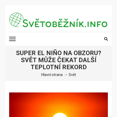
Přeskočit
na
obsah
(stiskněte
SVĚTOBĚŽNÍK.INFO
Poznání na dosah
Enter)
SUPER EL NIÑO NA OBZORU?
SVĚT MŮŽE ČEKAT DALŠÍ
TEPLOTNÍ REKORD
Hlavní strana
->
Svět