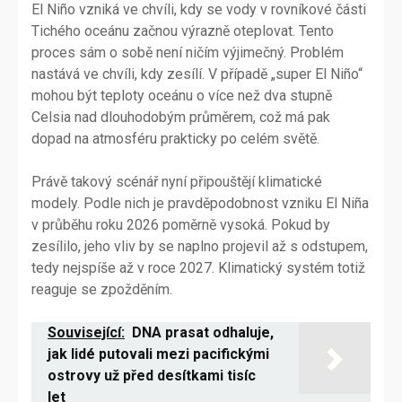
El Niño vzniká ve chvíli, kdy se vody v rovníkové části
Tichého oceánu začnou výrazně oteplovat. Tento
proces sám o sobě není ničím výjimečný. Problém
nastává ve chvíli, kdy zesílí. V případě „super El Niño“
mohou být teploty oceánu o více než dva stupně
Celsia nad dlouhodobým průměrem, což má pak
dopad na atmosféru prakticky po celém světě.
Právě takový scénář nyní připouštějí klimatické
modely. Podle nich je pravděpodobnost vzniku El Niña
v průběhu roku 2026 poměrně vysoká. Pokud by
zesílilo, jeho vliv by se naplno projevil až s odstupem,
tedy nejspíše až v roce 2027. Klimatický systém totiž
reaguje se zpožděním.
Související:
DNA prasat odhaluje,
jak lidé putovali mezi pacifickými
ostrovy už před desítkami tisíc
let