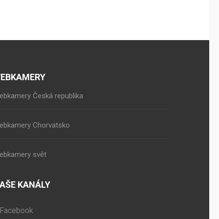
EBKAMERY
ebkamery Česká republika
ebkamery Chorvatsko
ebkamery svět
AŠE KANÁLY
Facebook