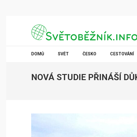
Přeskočit
na
obsah
(stiskněte
SVĚTOBĚŽNÍK.INFO
Poznání na dosah
Enter)
DOMŮ
SVĚT
ČESKO
CESTOVÁNÍ
NOVÁ STUDIE PŘINÁŠÍ DŮ