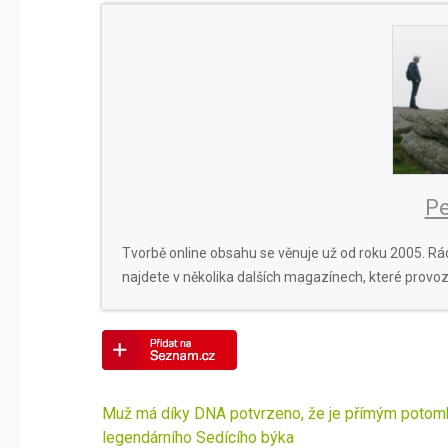
Pe
Tvorbě online obsahu se věnuje už od roku 2005. Rád
najdete v několika dalších magazínech, které provoz
Navigace
Muž má díky DNA potvrzeno, že je přímým poto
pro
legendárního Sedícího býka