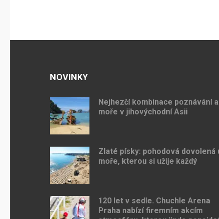
příspěvek
NOVINKY
Nejhezčí kombinace poznávání a
moře v jihovýchodní Asii
Zlaté písky: pohodová dovolená 
moře, kterou si užije každý
120 let v sedle. Chuchle Arena
Praha nabízí firemním akcím