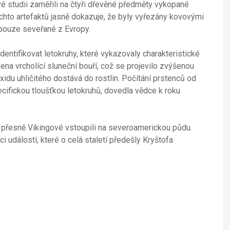
 studii zaměřili na čtyři dřevěné předměty vykopané
ěchto artefaktů jasně dokazuje, že byly vyřezány kovovými
t pouze seveřané z Evropy.
entifikovat letokruhy, které vykazovaly charakteristické
na vrcholící sluneční bouří, což se projevilo zvýšenou
oxidu uhličitého dostává do rostlin. Počítání prstenců od
pecifickou tloušťkou letokruhů, dovedla vědce k roku
přesně Vikingové vstoupili na severoamerickou půdu.
událostí, které o celá staletí předešly Kryštofa