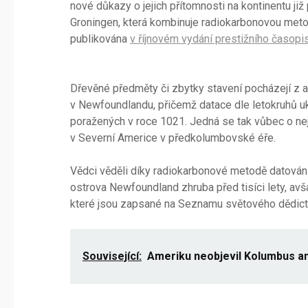
nové důkazy o jejich přítomnosti na kontinentu již
Groningen, která kombinuje radiokarbonovou metodu
publikována
v říjnovém vydání prestižního časopi
Dřevěné předměty či zbytky stavení pocházejí z
v Newfoundlandu, přičemž datace dle letokruhů u
poražených v roce 1021. Jedná se tak vůbec o nej
v Severní Americe v předkolumbovské éře.
Vědci věděli díky radiokarbonové metodě datování
ostrova Newfoundland zhruba před tisíci lety, av
které jsou zapsané na Seznamu světového dědict
Související:
Ameriku neobjevil Kolumbus an