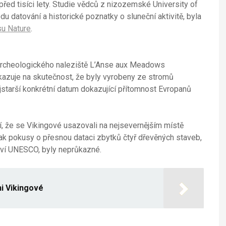
 před tisíci lety. Studie vědců z nizozemské University of
 datování a historické poznatky o sluneční aktivitě, byla
su Nature
.
 archeologického naleziště L’Anse aux Meadows
kazuje na skutečnost, že byly vyrobeny ze stromů
starší konkrétní datum dokazující přítomnost Evropanů
, že se Vikingové usazovali na nejsevernějším místě
šak pokusy o přesnou dataci zbytků čtyř dřevěných staveb,
ví UNESCO, byly neprůkazné.
i Vikingové