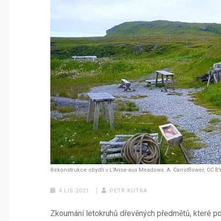
Rekonstrukce obydlí v L'Anse-aux Meadows. A. Carrotflower, CC B
4 LIS 2021
PETR KUTKA
Zkoumání letokruhů dřevěných předmětů, které po