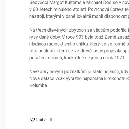
Geovědci Margot Kuitems a Michael Dee se v nové
v 60. letech minulého století. Povrchová úprava t
nástroji, kterými v dané lokalitě mohli disponova
Na třech dřevěných zbytcích se vědcům podařilo id
rysy dané doby. V roce 993 byla totiž Země zasaže
hladinou radioaktivního uhlíku, který se ve formě 
této události, která se ve dřevě jasně projevila s
poražení stromů, konkrétně se jedná o rok 1021.
Navzdory novým poznatkům je stále nejasné, kdy 
Nová datace však výrazně napomáhá k rekonstrukci 
Kolumba.