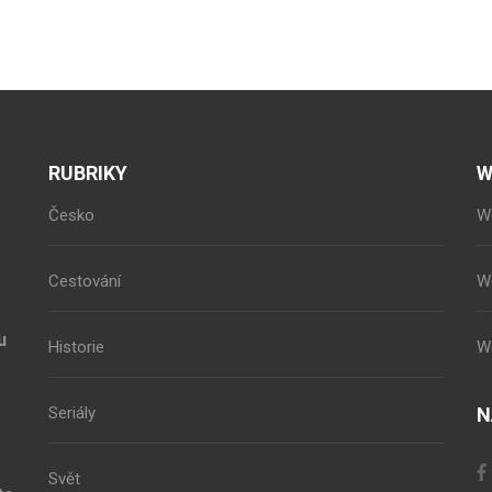
RUBRIKY
W
Česko
W
Cestování
W
u
Historie
W
Seriály
N
Svět