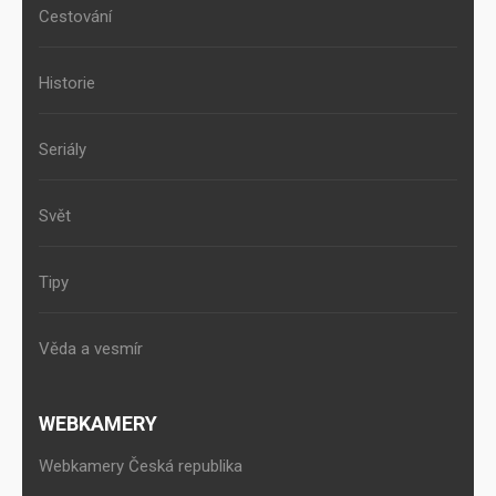
Cestování
Historie
Seriály
Svět
Tipy
Věda a vesmír
WEBKAMERY
Webkamery Česká republika