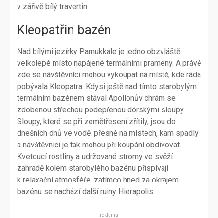
v zářivě bílý travertin.
Kleopatřin bazén
Nad bílými jezírky Pamukkale je jedno obzvláště
velkolepé místo napájené termálními prameny. A právě
zde se návštěvníci mohou vykoupat na místě, kde ráda
pobývala Kleopatra. Kdysi ještě nad tímto starobylým
termálním bazénem stával Apollonův chrám se
zdobenou střechou podepřenou dórskými sloupy.
Sloupy, které se při zemětřesení zřítily, jsou do
dnešních dnů ve vodě, přesně na místech, kam spadly
a návštěvníci je tak mohou při koupání obdivovat.
Kvetoucí rostliny a udržované stromy ve svěží
zahradě kolem starobylého bazénu přispívají
k relaxační atmosféře, zatímco hned za okrajem
bazénu se nachází další ruiny Hierapolis.
reklama