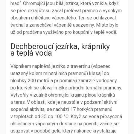
hrad“. Ohromující jsou bílá jezírka, která vznikla, když
se přes okraj útesu začal přelévat pramen s vysokým
obsahem uhličitanu vápenatého. Ten se ochlazoval,
tvrdnul a zanechával vápenité usazeniny. Místo bylo
už od pradávna využíváno pro koupání v teplé vodě.
Dechberoucí jezírka, krápníky
a teplá voda
Vápníkem naplněná jezírka z travertinu (vápenec
usazený kolem minerálních pramenů) klesají do
hloubky 200 metrů a připomínají zamrzlé vodopády,
po kterých se slévají mělké přírodní termální prameny.
Vytvořily vizuálně ohromující krajinu plnou krápníků
a teras. V oblasti, kde je neustále v podzemí aktivní
sopečná aktivita, se nachází 17 horkých pramenů
v teplotách od 35 do 100 °C. Když se voda přesycená
uhličitanem vápenatým dostane na povrch, začne se
usazovat v podobě gelu, který nakonec krystalizuje