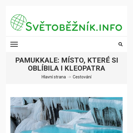
Přeskočit
na
obsah
(stiskněte
SVĚTOBĚŽNÍK.INFO
Poznání na dosah
Enter)
PAMUKKALE: MÍSTO, KTERÉ SI
OBLÍBILA I KLEOPATRA
Hlavní strana
->
Cestování