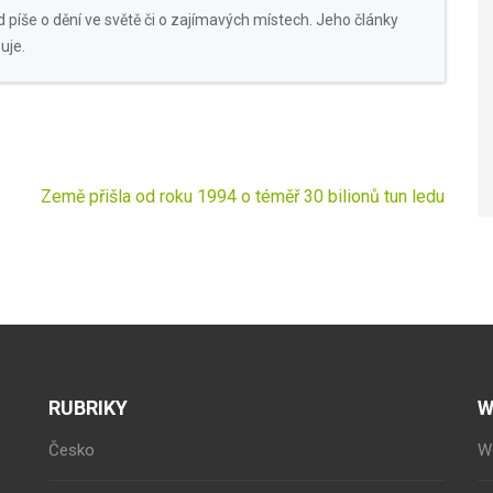
 píše o dění ve světě či o zajímavých místech. Jeho články
uje.
Země přišla od roku 1994 o téměř 30 bilionů tun ledu
RUBRIKY
W
Česko
W