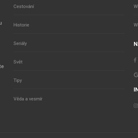
Cestování
W
u
Historie
W
Seriály
N
Svět
te
Tipy
I
Věda a vesmír