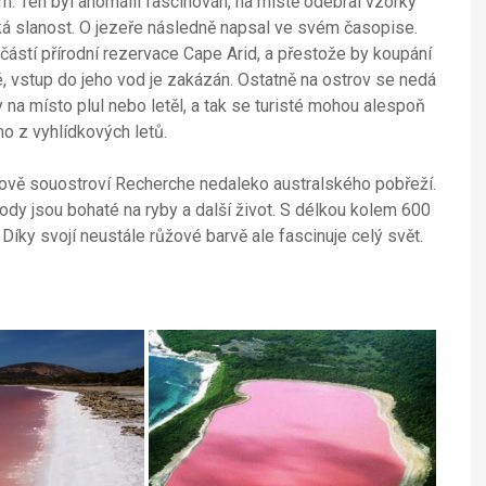
 Ten byl anomálií fascinován, na místě odebral vzorky
oká slanost. O jezeře následně napsal ve svém časopise.
učástí přírodní rezervace Cape Arid, a přestože by koupání
, vstup do jeho vod je zakázán. Ostatně na ostrov se nedá
 na místo plul nebo letěl, a tak se turisté mohou alespoň
ho z vyhlídkových letů.
rově souostroví Recherche nedaleko australského pobřeží.
vody jsou bohaté na ryby a další život. S délkou kolem 600
Díky svojí neustále růžové barvě ale fascinuje celý svět.