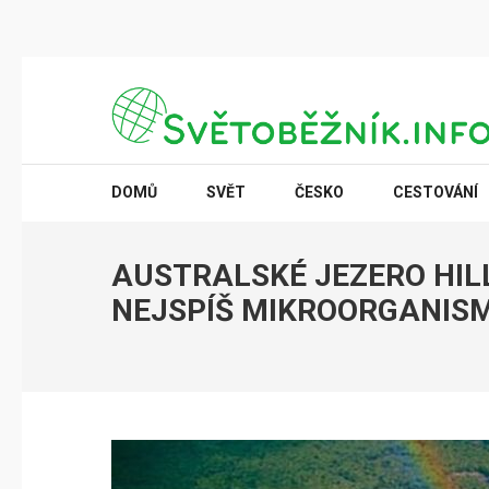
Přeskočit
na
obsah
(stiskněte
SVĚTOBĚŽNÍK.INFO
Poznání na dosah
Enter)
DOMŮ
SVĚT
ČESKO
CESTOVÁNÍ
AUSTRALSKÉ JEZERO HIL
NEJSPÍŠ MIKROORGANIS