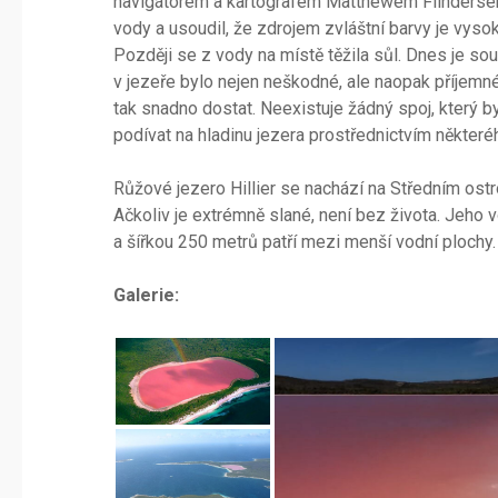
navigátorem a kartografem Matthewem Flindersem.
vody a usoudil, že zdrojem zvláštní barvy je vys
Později se z vody na místě těžila sůl. Dnes je so
v jezeře bylo nejen neškodné, ale naopak příjemné
tak snadno dostat. Neexistuje žádný spoj, který by
podívat na hladinu jezera prostřednictvím některé
Růžové jezero Hillier se nachází na Středním ost
Ačkoliv je extrémně slané, není bez života. Jeho 
a šířkou 250 metrů patří mezi menší vodní plochy. 
Galerie: