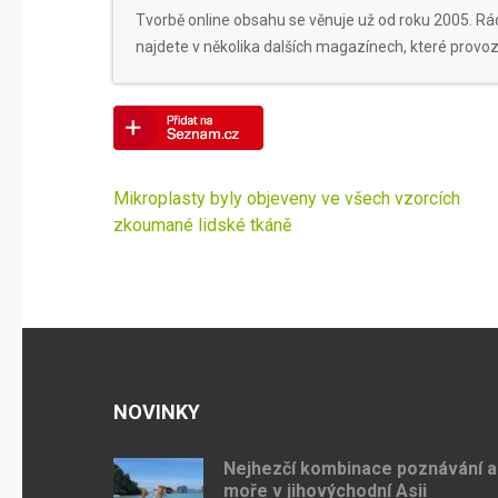
Tvorbě online obsahu se věnuje už od roku 2005. Rád
najdete v několika dalších magazínech, které provoz
Navigace
Mikroplasty byly objeveny ve všech vzorcích
pro
zkoumané lidské tkáně
příspěvek
NOVINKY
Nejhezčí kombinace poznávání a
moře v jihovýchodní Asii