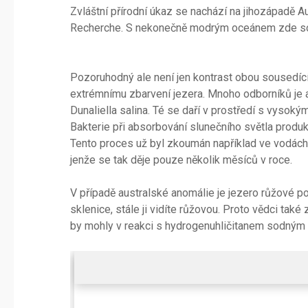
Zvláštní přírodní úkaz se nachází na jihozápadě 
Recherche. S nekonečně modrým oceánem zde souse
Pozoruhodný ale není jen kontrast obou sousedící
extrémnímu zbarvení jezera. Mnoho odborníků je 
Dunaliella salina. Té se daří v prostředí s vysoký
Bakterie při absorbování slunečního světla produku
Tento proces už byl zkoumán například ve vodác
jenže se tak děje pouze několik měsíců v roce.
V případě australské anomálie je jezero růžové po c
sklenice, stále ji vidíte růžovou. Proto vědci také 
by mohly v reakci s hydrogenuhličitanem sodným 