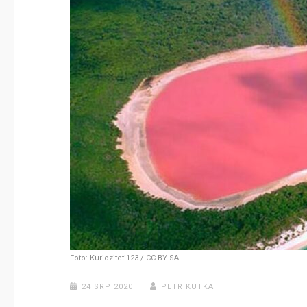
Foto: Kurioziteti123 / CC BY-SA
24 SRP 2020
PETR KUTKA