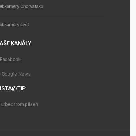
ebkamery Chorvatsko
ebkamery svět
AŠE KANÁLY
Facebook
Google News
NSTA@TIP
urbex.from.pilsen