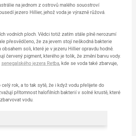
Austrálie na jednom z ostrovů malého souostroví
dí jezero Hillier, jehož voda je výrazně růžová.
ch vodních ploch. Vědci totiž zatím stále plně nerozumí
ale přesvědčeno, že za jevem stojí neškodná bakterie
m obsahem soli, které je v jezeru Hillier opravdu hodně.
jí červený pigment, kterého je tolik, že změní barvu vody.
h
senegalského jezera Retba
, kde se voda také zbarvuje,
elý rok, a to tak sytě, že i když vodu přelijete do
zvažují přítomnost halofilních bakterií v solné krustě, které
zbarvovat vodu.