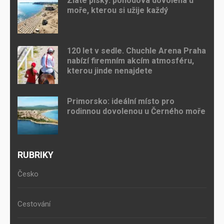
Zlaté písky: pohodová dovolená u
moře, kterou si užije každý
120 let v sedle. Chuchle Arena Praha
nabízí firemním akcím atmosféru,
kterou jinde nenajdete
Primorsko: ideální místo pro
rodinnou dovolenou u Černého moře
RUBRIKY
Česko
Cestování