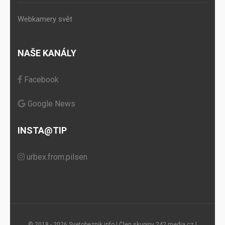
Webkamery svět
NAŠE KANÁLY
Facebook
Google News
INSTA@TIP
urbex.from.pilsen
© 2018 - 2026 Svetobeznik.info | Člen skupiny
242.media.cz
|