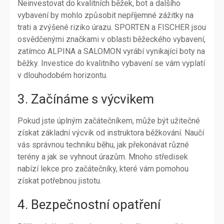
Neinvestovat do kvalitních běžek, bot a dalšího
vybavení by mohlo způsobit nepříjemné zážitky na
trati a zvýšené riziko úrazu. SPORTEN a FISCHER jsou
osvědčenými značkami v oblasti běžeckého vybavení,
zatímco ALPINA a SALOMON vyrábí vynikající boty na
běžky. Investice do kvalitního vybavení se vám vyplatí
v dlouhodobém horizontu.
3. Začínáme s výcvikem
Pokud jste úplným začátečníkem, může být užitečné
získat základní výcvik od instruktora běžkování. Naučí
vás správnou techniku běhu, jak překonávat různé
terény a jak se vyhnout úrazům. Mnoho středisek
nabízí lekce pro začátečníky, které vám pomohou
získat potřebnou jistotu.
4. Bezpečnostní opatření