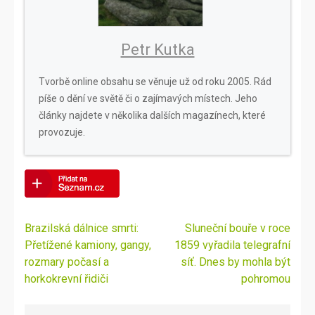
Petr Kutka
Tvorbě online obsahu se věnuje už od roku 2005. Rád
píše o dění ve světě či o zajímavých místech. Jeho
články najdete v několika dalších magazínech, které
provozuje.
Navigace
Brazilská dálnice smrti:
Sluneční bouře v roce
pro
Přetížené kamiony, gangy,
1859 vyřadila telegrafní
příspěvek
rozmary počasí a
síť. Dnes by mohla být
horkokrevní řidiči
pohromou