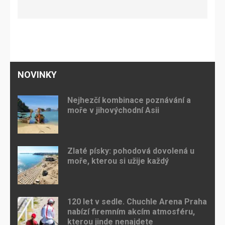
NOVINKY
Nejhezčí kombinace poznávání a
moře v jihovýchodní Asii
Zlaté písky: pohodová dovolená u
moře, kterou si užije každý
120 let v sedle. Chuchle Arena Praha
nabízí firemním akcím atmosféru,
kterou jinde nenajdete