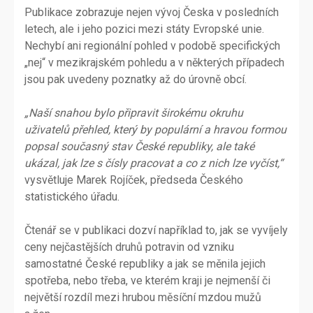
Publikace zobrazuje nejen vývoj Česka v posledních
letech, ale i jeho pozici mezi státy Evropské unie.
Nechybí ani regionální pohled v podobě specifických
„nej“ v mezikrajském pohledu a v některých případech
jsou pak uvedeny poznatky až do úrovně obcí.
„Naší snahou bylo připravit širokému okruhu
uživatelů přehled, který by populární a hravou formou
popsal současný stav České republiky, ale také
ukázal, jak lze s čísly pracovat a co z nich lze vyčíst,“
vysvětluje Marek Rojíček, předseda Českého
statistického úřadu.
Čtenář se v publikaci dozví například to, jak se vyvíjely
ceny nejčastějších druhů potravin od vzniku
samostatné České republiky a jak se měnila jejich
spotřeba, nebo třeba, ve kterém kraji je nejmenší či
největší rozdíl mezi hrubou měsíční mzdou mužů