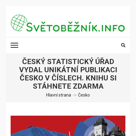
Přeskočit
na
obsah
(stiskněte
SVĚTOBĚŽNÍK.INFO
Poznání na dosah
Enter)
ČESKÝ STATISTICKÝ ÚŘAD
VYDAL UNIKÁTNÍ PUBLIKACI
ČESKO V ČÍSLECH. KNIHU SI
STÁHNETE ZDARMA
Hlavní strana
->
Česko