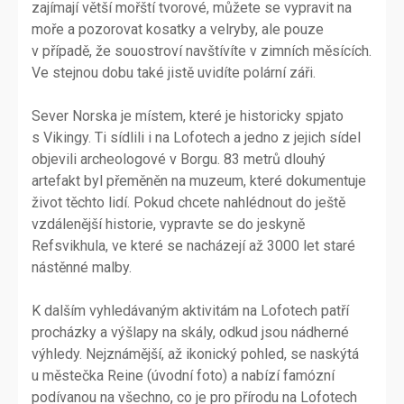
zajímají větší mořští tvorové, můžete se vypravit na
moře a pozorovat kosatky a velryby, ale pouze
v případě, že souostroví navštívíte v zimních měsících.
Ve stejnou dobu také jistě uvidíte polární záři.
Sever Norska je místem, které je historicky spjato
s Vikingy. Ti sídlili i na Lofotech a jedno z jejich sídel
objevili archeologové v Borgu. 83 metrů dlouhý
artefakt byl přeměněn na muzeum, které dokumentuje
život těchto lidí. Pokud chcete nahlédnout do ještě
vzdálenější historie, vypravte se do jeskyně
Refsvikhula, ve které se nacházejí až 3000 let staré
nástěnné malby.
K dalším vyhledávaným aktivitám na Lofotech patří
procházky a výšlapy na skály, odkud jsou nádherné
výhledy. Nejznámější, až ikonický pohled, se naskýtá
u městečka Reine (úvodní foto) a nabízí famózní
podívanou na všechno, co je pro přírodu na Lofotech