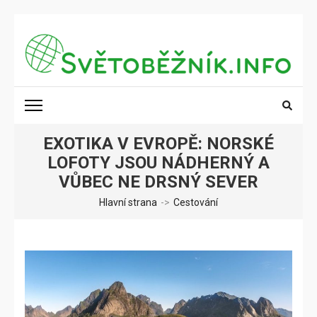
Přeskočit
na
obsah
(stiskněte
SVĚTOBĚŽNÍK.INFO
Poznání na dosah
Enter)
EXOTIKA V EVROPĚ: NORSKÉ
LOFOTY JSOU NÁDHERNÝ A
VŮBEC NE DRSNÝ SEVER
Hlavní strana
->
Cestování