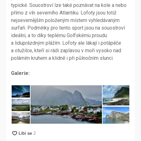
typické. Souostroví lze také poznávat na kole a nebo
přímo z vln severního Atlantiku. Lofoty jsou totiž
nejsevernějším položeným místem vyhledávaným
surfaři. Podmínky pro tento sport jsou na souostroví
ideální, a to díky teplému Golfskému proudu
a liduprázdným plážím. Lofoty ale lákají i potápěče
a otužilce, kteří si rádi zaplavou v moři vysoko nad
polárním kruhem a klidně i při půlnočním slunci.
Galerie: