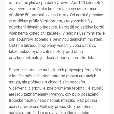
ostrovů od jihu až po daleký sever. Asi 100 kilometrů
za severním polárním kruhem se nachází skupina
přibližně 80 ostrovů zvaná Lofoty. Od norské pevniny
je odděluje průliv Vestfjordem, který vznikl díky
působení dávného ledovce. Narozdíl od většiny fjordů
však nemá konec ani začátek. V jeho nejužším místě je
pak soustroví spojeno s pevninou dálničním mostem.
Ostatně tak jsou propojeny všechny větší ostrovy,
takže pokud byste chtěli Lofoty podrobněji
prozkoumat, auto je ideální dopravní prostředek.
Severská krása se na Lofotech projevuje především
v letních měsících. Nemusíte se obávat urputných
mrazů, ale počítejte s chladnějším počasím.
V červenci a srpnu je zde průměrná teplota 14 stupňů,
ale jsou zaznamenány i výkyvy, kdy bylo dosaženo
tropické třicítky nebo naopak mrazíků. Ráz počasí
udává především Golfský proud, který se otírá o
norské pobřeží. Tím je ovlivněno klima celého