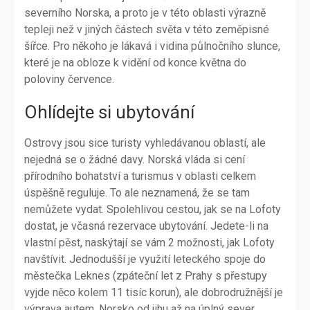
severního Norska, a proto je v této oblasti výrazně
tepleji než v jiných částech světa v této zeměpisné
šířce. Pro někoho je lákavá i vidina půlnočního slunce,
které je na obloze k vidění od konce května do
poloviny července.
Ohlídejte si ubytování
Ostrovy jsou sice turisty vyhledávanou oblastí, ale
nejedná se o žádné davy. Norská vláda si cení
přírodního bohatství a turismus v oblasti celkem
úspěšně reguluje. To ale neznamená, že se tam
nemůžete vydat. Spolehlivou cestou, jak se na Lofoty
dostat, je včasná rezervace ubytování. Jedete-li na
vlastní pěst, naskýtají se vám 2 možnosti, jak Lofoty
navštívit. Jednodušší je využití leteckého spoje do
městečka Leknes (zpáteční let z Prahy s přestupy
vyjde něco kolem 11 tisíc korun), ale dobrodružnější je
výprava autem. Norsko od jihu až na úplný sever