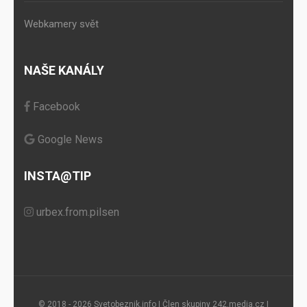
Webkamery svět
NAŠE KANÁLY
Facebook
Google News
INSTA@TIP
urbex.from.pilsen
© 2018 - 2026 Svetobeznik.info | Člen skupiny
242.media.cz
|