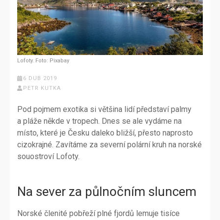
Lofoty. Foto: Pixabay
6 DUB 2019
PETR KUTKA
Pod pojmem exotika si většina lidí představí palmy
a pláže někde v tropech. Dnes se ale vydáme na
místo, které je Česku daleko bližší, přesto naprosto
cizokrajné. Zavítáme za severní polární kruh na norské
souostroví Lofoty.
Na sever za půlnočním sluncem
Norské členité pobřeží plné fjordů lemuje tisíce