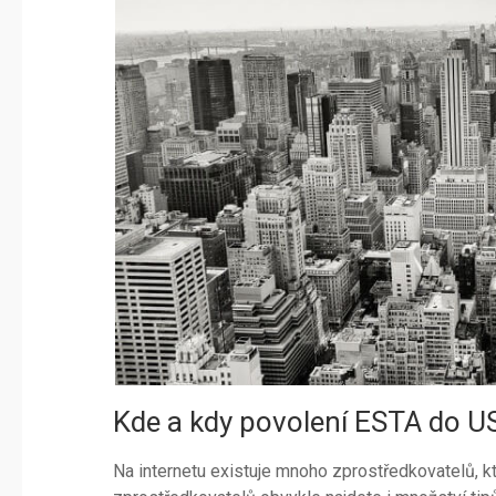
Kde a kdy povolení ESTA do U
Na internetu existuje mnoho zprostředkovatelů, 