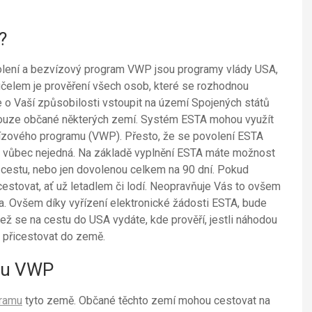
?
olení a bezvízový program VWP jsou programy vlády USA,
 účelem je prověření všech osob, které se rozhodnou
 o Vaší způsobilosti vstoupit na území Spojených států
ouze občané některých zemí. Systém ESTA mohou využít
ízového programu (VWP). Přesto, že se povolení ESTA
ně vůbec nejedná. Na základě vyplnění ESTA máte možnost
í cestu, nebo jen dovolenou celkem na 90 dní. Pokud
stovat, ať už letadlem či lodí. Neopravňuje Vás to ovšem
ka. Ovšem díky vyřízení elektronické žádosti ESTA, bude
než se na cestu do USA vydáte, kde prověří, jestli náhodou
 přicestovat do země.
mu VWP
gramu
tyto země. Občané těchto zemí mohou cestovat na