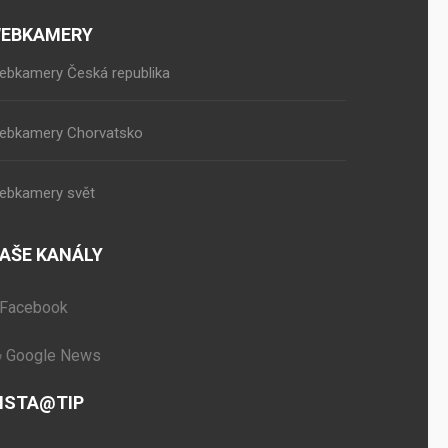
EBKAMERY
ebkamery Česká republika
ebkamery Chorvatsko
ebkamery svět
AŠE KANÁLY
Facebook
Google News
NSTA@TIP