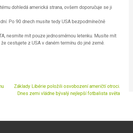
ystému dohledá americká strana, ovšem doporučuje se ji
0 dní. Po 90 dnech musíte tedy USA bezpodmínečně
STA, nesmíte mít pouze jednosměrnou letenku. Musíte mít
u, že cestujete z USA v daném termínu do jiné země.
mu
Základy Libérie položili osvobození američtí otroci.
Dnes zemi vládne bývalý nejlepší fotbalista světa