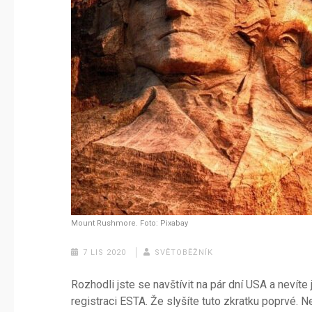
Mount Rushmore. Foto: Pixabay
7 LIS 2020
SVĚTOBĚŽNÍK
Rozhodli jste se navštívit na pár dní USA a nevít
registraci ESTA. Že slyšíte tuto zkratku poprvé. N