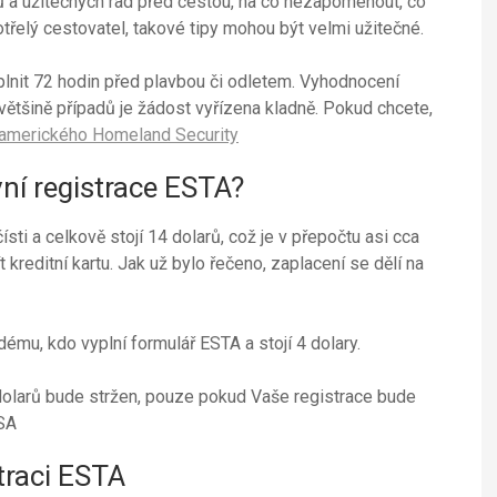
ů a užitečných rad před cestou, na co nezapomenout, co
třelý cestovatel, takové tipy mohou být velmi užitečné.
plnit 72 hodin před plavbou či odletem. Vyhodnocení
 většině případů je žádost vyřízena kladně. Pokud chcete,
amerického Homeland Security
ovní registrace ESTA?
sti a celkově stojí 14 dolarů, což je v přepočtu asi cca
 kreditní kartu. Jak už bylo řečeno, zaplacení se dělí na
, kdo vyplní formulář ESTA a stojí 4 dolary.
arů bude stržen, pouze pokud Vaše registrace bude
SA
straci ESTA