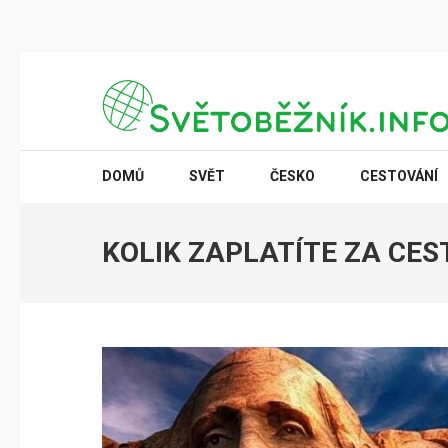
Přeskočit
na
obsah
(stiskněte
SVĚTOBĚŽNÍK.INFO
Poznání na dosah
Enter)
DOMŮ
SVĚT
ČESKO
CESTOVÁNÍ
KOLIK ZAPLATÍTE ZA CES