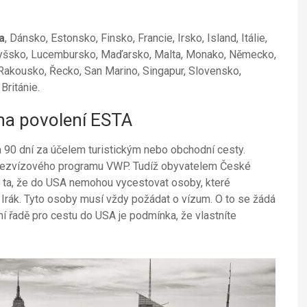
a
, Dánsko, Estonsko, Finsko, Francie, Irsko, Island, Itálie,
Lotyšsko, Lucembursko, Maďarsko, Malta, Monako, Německo,
akousko, Řecko, San Marino, Singapur, Slovensko,
Británie.
na povolení ESTA
 90 dní za účelem turistickým nebo obchodní cesty.
bezvízového programu VWP. Tudíž obyvatelem České
e ta, že do USA nemohou vycestovat osoby, které
n a Irák. Tyto osoby musí vždy požádat o vízum. O to se žádá
í řadě pro cestu do USA je podmínka, že vlastníte