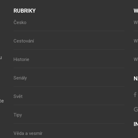
RUBRIKY
W
Česko
W
Cestování
W
u
Historie
W
Seriály
N
Svět
te
Tipy
I
Věda a vesmír