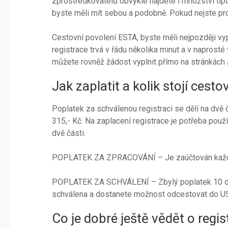
zprostředkovatelů obvykle najdete i množství tip
byste měli mít sebou a podobně. Pokud nejste pro
Cestovní povolení ESTA, byste měli nejpozději vy
registrace trvá v řádu několika minut a v naprosté
můžete rovněž žádost vyplnit přímo na stránkách
Jak zaplatit a kolik stojí cest
Poplatek za schválenou registraci se dělí na dvě čí
315,- Kč. Na zaplacení registrace je potřeba použít
dvě části.
POPLATEK ZA ZPRACOVÁNÍ – Je zaúčtován každému
POPLATEK ZA SCHVÁLENÍ – Zbylý poplatek 10 dol
schválena a dostanete možnost odcestovat do U
Co je dobré ještě vědět o regi