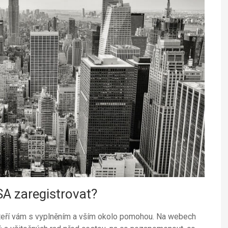
SA zaregistrovat?
kteří vám s vyplněním a vším okolo pomohou. Na webech