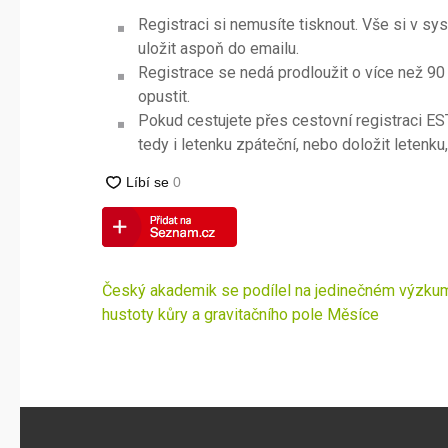
Registraci si nemusíte tisknout. Vše si v s
uložit aspoň do emailu.
Registrace se nedá prodloužit o více než 9
opustit.
Pokud cestujete přes cestovní registraci E
tedy i letenku zpáteční, nebo doložit letenk
Navigace
Český akademik se podílel na jedinečném výzku
pro
hustoty kůry a gravitačního pole Měsíce
příspěvek