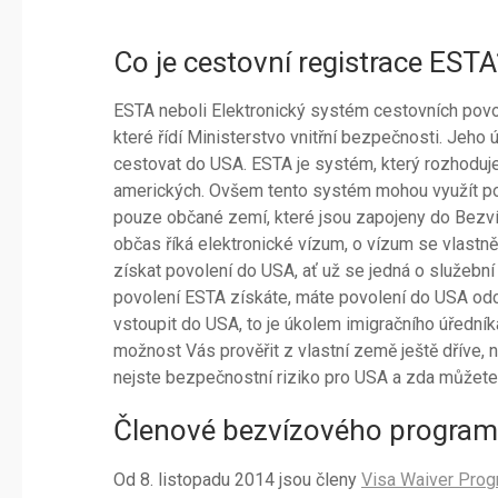
Co je cestovní registrace ESTA
ESTA neboli Elektronický systém cestovních pov
které řídí Ministerstvo vnitřní bezpečnosti. Jeho
cestovat do USA. ESTA je systém, který rozhoduje
amerických. Ovšem tento systém mohou využít p
pouze občané zemí, které jsou zapojeny do Bezv
občas říká elektronické vízum, o vízum se vlast
získat povolení do USA, ať už se jedná o služebn
povolení ESTA získáte, máte povolení do USA odce
vstoupit do USA, to je úkolem imigračního úřední
možnost Vás prověřit z vlastní země ještě dříve, 
nejste bezpečnostní riziko pro USA a zda můžete
Členové bezvízového progra
Od 8. listopadu 2014 jsou členy
Visa Waiver Pro