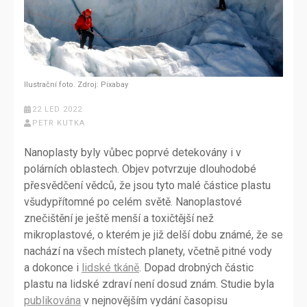
Ilustrační foto. Zdroj: Pixabay
22 LED 2022
PETR KUTKA
Nanoplasty byly vůbec poprvé detekovány i v
polárních oblastech. Objev potvrzuje dlouhodobé
přesvědčení vědců, že jsou tyto malé částice plastu
všudypřítomné po celém světě. Nanoplastové
znečištění je ještě menší a toxičtější než
mikroplastové, o kterém je již delší dobu známé, že se
nachází na všech místech planety, včetně pitné vody
a dokonce i
lidské tkáně
. Dopad drobných částic
plastu na lidské zdraví není dosud znám. Studie byla
publikována
v nejnovějším vydání časopisu