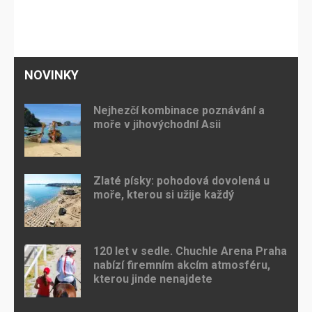
NOVINKY
Nejhezčí kombinace poznávání a
moře v jihovýchodní Asii
Zlaté písky: pohodová dovolená u
moře, kterou si užije každý
120 let v sedle. Chuchle Arena Praha
nabízí firemním akcím atmosféru,
kterou jinde nenajdete