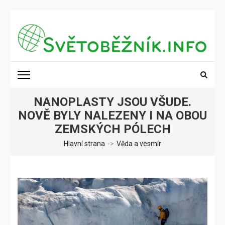
Přeskočit
na
obsah
(stiskněte
SVĚTOBĚŽNÍK.INFO
Poznání na dosah
Enter)
NANOPLASTY JSOU VŠUDE.
NOVĚ BYLY NALEZENY I NA OBOU
ZEMSKÝCH PÓLECH
Hlavní strana
->
Věda a vesmír