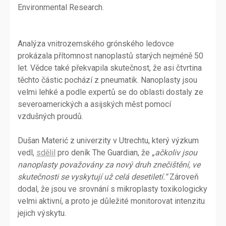
Environmental Research.
Analýza vnitrozemského grónského ledovce
prokázala přítomnost nanoplastů starých nejméně 50
let. Vědce také překvapila skutečnost, že asi čtvrtina
těchto částic pochází z pneumatik. Nanoplasty jsou
velmi lehké a podle expertů se do oblasti dostaly ze
severoamerických a asijských měst pomocí
vzdušných proudů.
Dušan Materić z univerzity v Utrechtu, který výzkum
vedl,
sdělil
pro deník The Guardian, že
„ačkoliv jsou
nanoplasty považovány za nový druh znečištění, ve
skutečnosti se vyskytují už celá desetiletí.“
Zároveň
dodal, že jsou ve srovnání s mikroplasty toxikologicky
velmi aktivní, a proto je důležité monitorovat intenzitu
jejich výskytu.