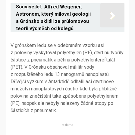
Související:
Alfred Wegener.
Astronom, který miloval geologii
a Grónsko sklidil za průlomovou
teorii výsměch od kolegů
V grónském ledu se v odebraném vzorku asi
z poloviny vyskytoval polyethylen (PE), čtvrtinu tvořily
částice z pneumatik a pětinu polyethylentereftalát
(PET). V Grónsku obsahoval mililitr vody
z rozpuštěného ledu 13 nanogramů nanoplastů.
Dřívější výzkum v Antarktidě odhalil asi čtvrtinové
množství nanoplastových částic, kde byla přibližně
polovina znečištění také způsobena polyethylenem
(PE), naopak ale nebyly nalezeny žádné stopy po
částicích z pneumatik.
reklama