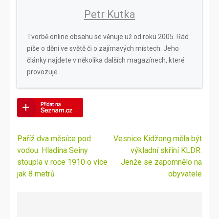
Petr Kutka
Tvorbě online obsahu se věnuje už od roku 2005. Rád
píše o dění ve světě či o zajímavých místech. Jeho
články najdete v několika dalších magazínech, které
provozuje.
Navigace
Paříž dva měsíce pod
Vesnice Kidžong měla být
pro
vodou. Hladina Seiny
výkladní skříní KLDR.
příspěvek
stoupla v roce 1910 o více
Jenže se zapomnělo na
jak 8 metrů
obyvatele