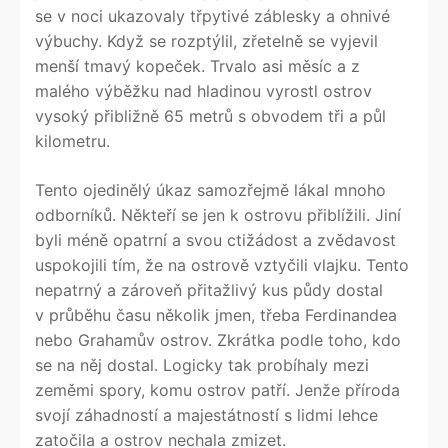
se v noci ukazovaly třpytivé záblesky a ohnivé
výbuchy. Když se rozptýlil, zřetelně se vyjevil
menší tmavý kopeček. Trvalo asi měsíc a z
malého výběžku nad hladinou vyrostl ostrov
vysoký přibližně 65 metrů s obvodem tři a půl
kilometru.
Tento ojedinělý úkaz samozřejmě lákal mnoho
odborníků. Někteří se jen k ostrovu přiblížili. Jiní
byli méně opatrní a svou ctižádost a zvědavost
uspokojili tím, že na ostrově vztyčili vlajku. Tento
nepatrný a zároveň přitažlivý kus půdy dostal
v průběhu času několik jmen, třeba Ferdinandea
nebo Grahamův ostrov. Zkrátka podle toho, kdo
se na něj dostal. Logicky tak probíhaly mezi
zeměmi spory, komu ostrov patří. Jenže příroda
svojí záhadností a majestátností s lidmi lehce
zatočila a ostrov nechala zmizet.