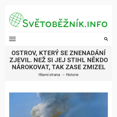
Přeskočit
na
obsah
(stiskněte
SVĚTOBĚŽNÍK.INFO
Poznání na dosah
Enter)
OSTROV, KTERÝ SE ZNENADÁNÍ
ZJEVIL. NEŽ SI JEJ STIHL NĚKDO
NÁROKOVAT, TAK ZASE ZMIZEL
Hlavní strana
->
Historie