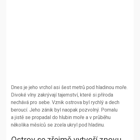
Dnes je jeho vrchol asi šest metrů pod hladinou moře.
Divoké vlny zakrývají tajemství, které si příroda
nechává pro sebe. Vznik ostrova byl rychlý a dech
beroucí. Jeho zánik byl naopak pozvolný. Pomalu
a jistě se propadal do hlubin moře a v průběhu
několika měsíců se zcela ukryl pod hladinu.
Ostrov se zřejmě vytvoří znovu