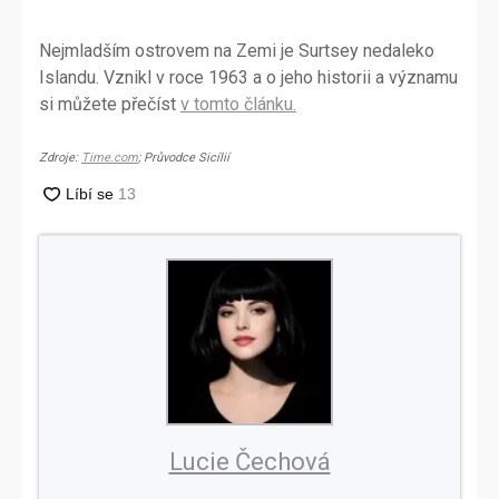
Nejmladším ostrovem na Zemi je Surtsey nedaleko
Islandu. Vznikl v roce 1963 a o jeho historii a významu
si můžete přečíst
v tomto článku.
Zdroje:
Time.com
; Průvodce Sicílií
Lucie Čechová