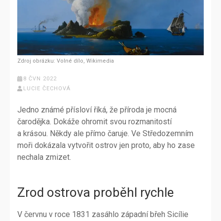
Zdroj obrázku: Volné dílo, Wikimedia
8 ČVN 2022
LUCIE ČECHOVÁ
Jedno známé přísloví říká, že příroda je mocná
čarodějka. Dokáže ohromit svou rozmanitostí
a krásou. Někdy ale přímo čaruje. Ve Středozemním
moři dokázala vytvořit ostrov jen proto, aby ho zase
nechala zmizet.
Zrod ostrova proběhl rychle
V červnu v roce 1831 zasáhlo západní břeh Sicílie