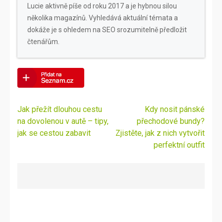
Lucie aktivně píše od roku 2017 a je hybnou silou
několika magazínů. Vyhledává aktuální témata a
dokáže je s ohledem na SEO srozumitelně předložit
čtenářům.
Navigace
Jak přežít dlouhou cestu
Kdy nosit pánské
pro
na dovolenou v autě – tipy,
přechodové bundy?
příspěvek
jak se cestou zabavit
Zjistěte, jak z nich vytvořit
perfektní outfit