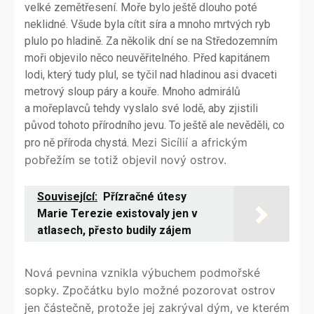
velké zemětřesení. Moře bylo ještě dlouho poté
neklidné. Všude byla cítit síra a mnoho mrtvých ryb
plulo po hladině. Za několik dní se na Středozemním
moři objevilo něco neuvěřitelného. Před kapitánem
lodi, který tudy plul, se tyčil nad hladinou asi dvaceti
metrový sloup páry a kouře. Mnoho admirálů
a mořeplavců tehdy vyslalo své lodě, aby zjistili
původ tohoto přírodního jevu. To ještě ale nevěděli, co
Mezi Sicílií a africkým
pro ně příroda chystá.
pobřežím se totiž objevil nový ostrov.
Související:
Přízračné útesy
Marie Terezie existovaly jen v
atlasech, přesto budily zájem
Nová pevnina vznikla výbuchem podmořské
sopky. Zpočátku bylo možné pozorovat ostrov
jen částečně, protože jej zakrýval dým, ve kterém