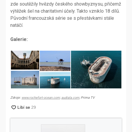
zde soutěžily hvězdy českého showbyznysu, přičemž
výtěžek šel na charitativní účely. Takto vzniklo 18 dílů.
Původní francouzská série se s přestávkami stále
natáčí.
Galerie:
Zdroje:
www.rochefort-ocean.com
;
audiala.com
; Prima TV