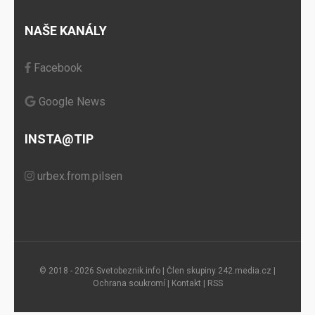
NAŠE KANÁLY
Facebook
Google News
INSTA@TIP
urbex.from.pilsen
© 2018 - 2026 Svetobeznik.info | Člen skupiny
242.media.cz
|
Ochrana soukromí
|
Kontakt
|
RSS