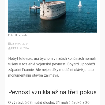
Foto: Unsplash
28 PRO 2024
PETR KUTKA
Nebýt
televize
, asi bychom v našich končinách neměli
tušení o rozlehlé vojenské pevnosti Boyard u pobřeží
západní Francie. Ale nejen díky mediální slávě je tato
monumentální stavba zajímavá.
Pevnost vznikla až na třetí pokus
O výstavbě 68 metrů dlouhé, 31 metrů široké a 20