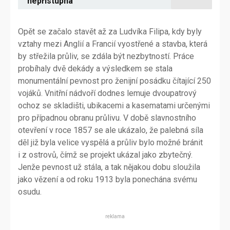
nepřístupná
Opět se začalo stavět až za Ludvíka Filipa, kdy byly
vztahy mezi Anglií a Francií vyostřené a stavba, která
by střežila průliv, se zdála být nezbytností. Práce
probíhaly dvě dekády a výsledkem se stala
monumentální pevnost pro ženijní posádku čítající 250
vojáků. Vnitřní nádvoří dodnes lemuje dvoupatrový
ochoz se skladišti, ubikacemi a kasematami určenými
pro případnou obranu průlivu. V době slavnostního
otevření v roce 1857 se ale ukázalo, že palebná síla
děl již byla velice vyspělá a průliv bylo možné bránit
i z ostrovů, čímž se projekt ukázal jako zbytečný.
Jenže pevnost už stála, a tak nějakou dobu sloužila
jako vězení a od roku 1913 byla ponechána svému
osudu.
reklama