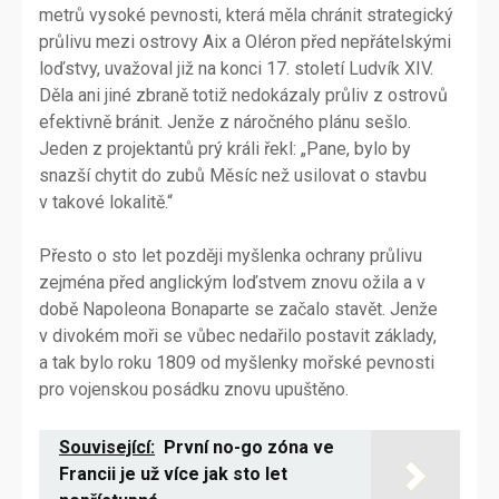
metrů vysoké pevnosti, která měla chránit strategický
průlivu mezi ostrovy Aix a Oléron před nepřátelskými
loďstvy, uvažoval již na konci 17. století Ludvík XIV.
Děla ani jiné zbraně totiž nedokázaly průliv z ostrovů
efektivně bránit. Jenže z náročného plánu sešlo.
Jeden z projektantů prý králi řekl: „Pane, bylo by
snazší chytit do zubů Měsíc než usilovat o stavbu
v takové lokalitě.“
Přesto o sto let později myšlenka ochrany průlivu
zejména před anglickým loďstvem znovu ožila a v
době Napoleona Bonaparte se začalo stavět. Jenže
v divokém moři se vůbec nedařilo postavit základy,
a tak bylo roku 1809 od myšlenky mořské pevnosti
pro vojenskou posádku znovu upuštěno.
Související:
První no-go zóna ve
Francii je už více jak sto let