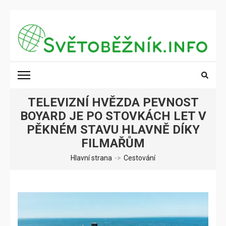
Přeskočit
na
obsah
(stiskněte
SVĚTOBĚŽNÍK.INFO
Poznání na dosah
Enter)
TELEVIZNÍ HVĚZDA PEVNOST
BOYARD JE PO STOVKÁCH LET V
PĚKNÉM STAVU HLAVNĚ DÍKY
FILMAŘŮM
Hlavní strana
->
Cestování