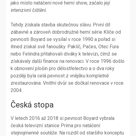
jako místo natáčení nové herní show, začalo její
intenzivní čištění.
Tehdy získala stavba skutečnou slávu. První díl
zábavné a zároveň dobrodružné herní série Klíče od
pevnosti Boyard se vysílal v roce 1990 a pořad si
ihned získal své fanoušky. Paklíč, Pačes, Otec Fura
nebo Felindra přitahovali diváky k televizi, čímž se
získávaly další finance na renovaci. V roce 1996 došlo
k obnovení plošin pro dělostřelectvo a o dva roky
později byla celá pevnost z vnějšku kompletně
zrestaurována. Vnitřní dvůr se dočkal renovace v roce
2004.
Česká stopa
V letech 2016 až 2018 si pevnost Boyard vybrala
česká televizní stanice Prima pro natáčení
stejnojmenné soutěže. Na rozdíl od staršího konceptu