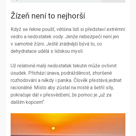
Žízeň není to nejhorší
Když se řekne poušť, většina lidí si představí extrémní
vedro a nedostatek vody. Jenže nebezpečí není jen
v samotné žízni. Ještě zrádnější bývá to, co
dehydratace udělá s lidskou myslí.
Už relativně malý nedostatek tekutin může ovlivnit
úsudek. Přichází únava, podrážděnost, zhoršené
rozhodování a někdy i panika. Člověk přestává jednat
racionálně. Místo aby zůstal na místě a šetřil síly,
pokračuje dál v přesvědčení, že pomoc je „už za
dalším kopcem“.