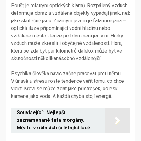
Poušť je mistryní optických klamů. Rozpálený vzduch
deformuje obraz a vzdálené objekty vypadají jinak, než
jaké skutečně jsou. Známým jevem je fata morgána –
optická iluze připomínající vodní hladinu nebo
vzdálené město. Jenže problém není jen v ní. Horký
vzduch může zkreslit i obyčejné vzdálenosti. Hora,
která se zdá být pár kilometrů daleko, může být ve
skutečnosti několikanásobně vzdálenější.
Psychika člověka navíc začne pracovat proti němu.
V únavě a stresu roste tendence věřit tomu, co chce
vidět. Křoví se může zdát jako přístřešek, odlesk
kamene jako voda. A každá chyba stojí energii.
Související:
Nejlepší
zaznamenané fata morgány.
Město v oblacích či létající lodě