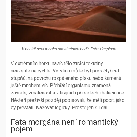
V poušti není mnoho orientačních bodů. Foto: Unsplash
V extrémním horku navíc tělo ztrácí tekutiny
neuvěřitelně rychle. Ve stínu může být přes čtyřicet
stupňů, na povrchu rozpáleného písku nebo kamenů
ještě mnohem víc. Přehřátí organismu znamená
závratě, zmatenost a v krajních případech i halucinace.
Někteří přeživší později popisovali, že měli pocit, jako
by přestali uvažovat logicky. Prostě jen šli dál.
Fata morgána není romantický
pojem