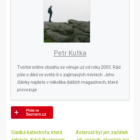
Petr Kutka
Tvorbě online obsahu se věnuje už od roku 2005. Rád
píše o dění ve světě či o zajímavých místech. Jeho
články najdete v několika dalších magazínech, které
provozuje.
Navigace
Sladká katastrofa, která
Asteroid byl jen začátek.
pro
zabíjela. Když Bostonem
Jak opravdu skončila éra