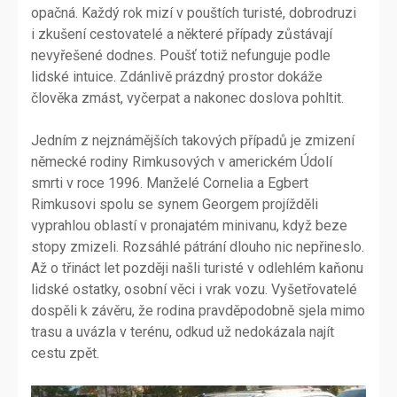
opačná. Každý rok mizí v pouštích turisté, dobrodruzi
i zkušení cestovatelé a některé případy zůstávají
nevyřešené dodnes. Poušť totiž nefunguje podle
lidské intuice. Zdánlivě prázdný prostor dokáže
člověka zmást, vyčerpat a nakonec doslova pohltit.
Jedním z nejznámějších takových případů je zmizení
německé rodiny Rimkusových v americkém Údolí
smrti v roce 1996. Manželé Cornelia a Egbert
Rimkusovi spolu se synem Georgem projížděli
vyprahlou oblastí v pronajatém minivanu, když beze
stopy zmizeli. Rozsáhlé pátrání dlouho nic nepřineslo.
Až o třináct let později našli turisté v odlehlém kaňonu
lidské ostatky, osobní věci i vrak vozu. Vyšetřovatelé
dospěli k závěru, že rodina pravděpodobně sjela mimo
trasu a uvázla v terénu, odkud už nedokázala najít
cestu zpět.