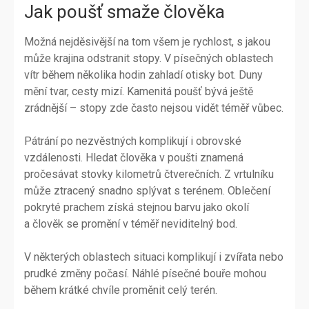
Jak poušť smaže člověka
Možná nejděsivější na tom všem je rychlost, s jakou
může krajina odstranit stopy. V písečných oblastech
vítr během několika hodin zahladí otisky bot. Duny
mění tvar, cesty mizí. Kamenitá poušť bývá ještě
zrádnější – stopy zde často nejsou vidět téměř vůbec.
Pátrání po nezvěstných komplikují i obrovské
vzdálenosti. Hledat člověka v poušti znamená
pročesávat stovky kilometrů čtverečních. Z vrtulníku
může ztracený snadno splývat s terénem. Oblečení
pokryté prachem získá stejnou barvu jako okolí
a člověk se promění v téměř neviditelný bod.
V některých oblastech situaci komplikují i zvířata nebo
prudké změny počasí. Náhlé písečné bouře mohou
během krátké chvíle proměnit celý terén.