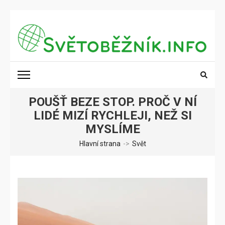
Přeskočit
na
obsah
(stiskněte
SVĚTOBĚŽNÍK.INFO
Poznání na dosah
Enter)
POUŠŤ BEZE STOP. PROČ V NÍ
LIDÉ MIZÍ RYCHLEJI, NEŽ SI
MYSLÍME
Hlavní strana
->
Svět