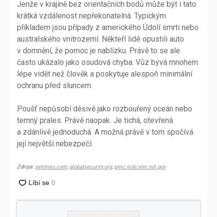
Jenže v krajině bez orientačních bodů může být i tato
krátká vzdálenost nepřekonatelná. Typickým
příkladem jsou případy z amerického Údolí smrti nebo
australského vnitrozemí. Někteří lidé opustili auto
v domnění, že pomoc je nablízku. Právě to se ale
často ukázalo jako osudová chyba. Vůz bývá mnohem
lépe vidět než člověk a poskytuje alespoň minimální
ochranu před sluncem.
Poušť nepůsobí děsivě jako rozbouřený oceán nebo
temný prales. Právě naopak. Je tichá, otevřená
a zdánlivě jednoduchá. A možná právě v tom spočívá
její největší nebezpečí.
Zdroje:
pvtimes.com
;
globalsecurity.org
;
pmc.ncbi.nlm.nih.gov