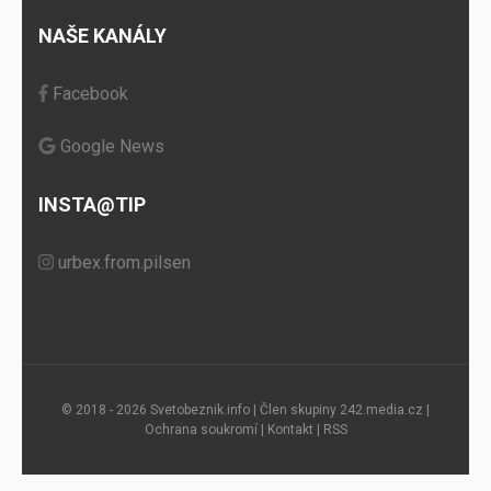
NAŠE KANÁLY
Facebook
Google News
INSTA@TIP
urbex.from.pilsen
© 2018 - 2026 Svetobeznik.info | Člen skupiny
242.media.cz
|
Ochrana soukromí
|
Kontakt
|
RSS