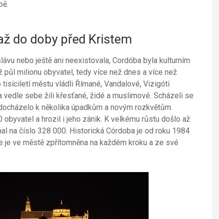
pě.
až do doby před Kristem
lávu nebo ještě ani neexistovala, Cordóba byla kulturním
 půl milionu obyvatel, tedy více než dnes a více než
tisíciletí městu vládli Římané, Vandalové, Vizigóti
vedle sebe žili křesťané, židé a muslimové. Scházeli se
tí docházelo k několika úpadkům a novým rozkvětům.
byvatel a hrozil i jeho zánik. K velkému růstu došlo až
al na číslo 328 000. Historická Córdoba je od roku 1984
rie je ve městě zpřítomněna na každém kroku a ze své