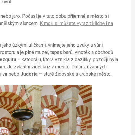
život.
nebo jaro. Počasí je v tuto dobu příjemné a město si
španělským sluncem.
K moři si můžete vyrazit klidně i na
 jeho úzkými uličkami, vnímejte jeho zvuky a vůni.
ostoru a je plné muzeí, tapas barů, vinoték a obchodů
ezquitu
– katedrálu, která vznikla z baziliky, později byla
m. Je zvláštní vidět kříž v mešitě. Další z úžasných
uivir nebo
Juderia
– staré židovské a arabské město.