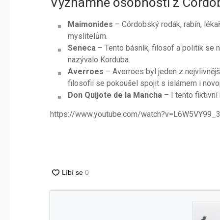
Významné osobnosti z Córdo
Maimonides
– Córdobský rodák, rabín, lékař 
myslitelům.
Seneca
– Tento básník, filosof a politik se 
nazývalo Korduba.
Averroes
– Averroes byl jeden z nejvlivnějš
filosofii se pokoušel spojit s islámem i no
Don Quijote de la Mancha
– I tento fiktivn
https://www.youtube.com/watch?v=L6W5VY99_