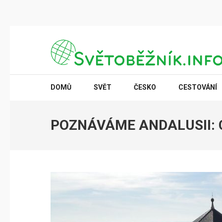
Přeskočit
na
obsah
(stiskněte
SVĚTOBĚŽNÍK.INFO
Poznání na dosah
Enter)
DOMŮ
SVĚT
ČESKO
CESTOVÁNÍ
POZNÁVÁME ANDALUSII: 