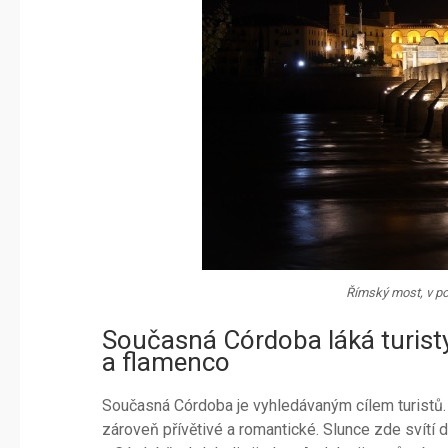
Římský most, v po
Současná Córdoba láká turist
a flamenco
Současná Córdoba je vyhledávaným cílem turistů. 
zároveň přívětivé a romantické. Slunce zde svítí d