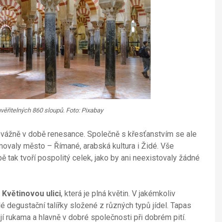
uvěřitelných 860 sloupů. Foto: Pixabay
řevážně v době renesance. Společně s křesťanstvím se ale
ormovaly město – Římané, arabská kultura i Židé. Vše
ě tak tvoří pospolitý celek, jako by ani neexistovaly žádné
e
Květinovou ulici
, která je plná květin. V jakémkoliv
é degustační talířky složené z různých typů jídel. Tapas
jí rukama a hlavně v dobré společnosti při dobrém pití.