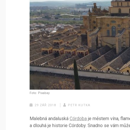
Foto: Pixabay
29 ZÁŘ 2018
PETR KUTKA
Malebná andaluská
Córdoba
je městem vína, flam
a dlouhá je historie Córdoby. Snadno se vám může