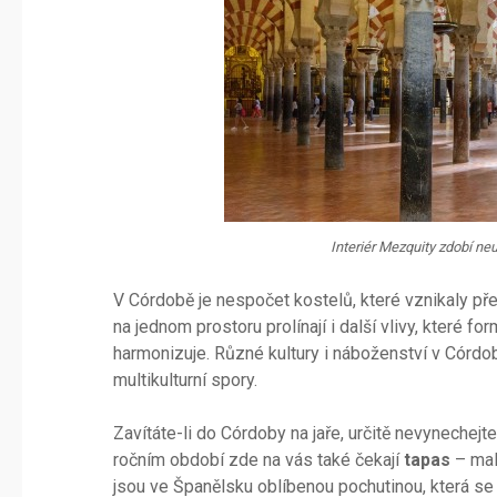
Interiér Mezquity zdobí ne
V Córdobě je nespočet kostelů, které vznikaly p
na jednom prostoru prolínají i další vlivy, které f
harmonizuje. Různé kultury i náboženství v Córdob
multikulturní spory.
Zavítáte-li do Córdoby na jaře, určitě nevynechejt
ročním období zde na vás také čekají
tapas
– mal
jsou ve Španělsku oblíbenou pochutinou, která se 