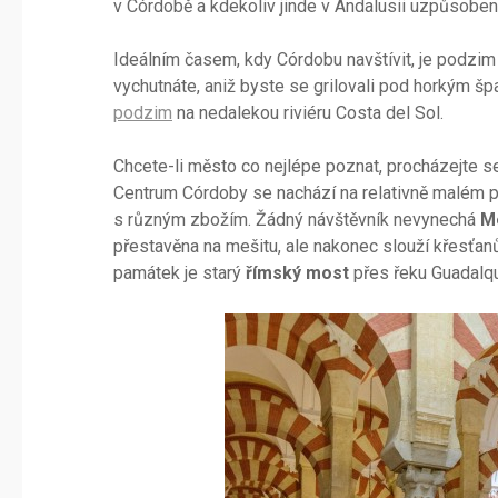
v Córdobě a kdekoliv jinde v Andalusii uzpůsoben 
Ideálním časem, kdy Córdobu navštívit, je podzim 
vychutnáte, aniž byste se grilovali pod horkým 
podzim
na nedalekou riviéru Costa del Sol.
Chcete-li město co nejlépe poznat, procházejte se
Centrum Córdoby se nachází na relativně malém pr
s různým zbožím. Žádný návštěvník nevynechá
M
přestavěna na mešitu, ale nakonec slouží křesťanů
památek je starý
římský most
přes řeku Guadalq