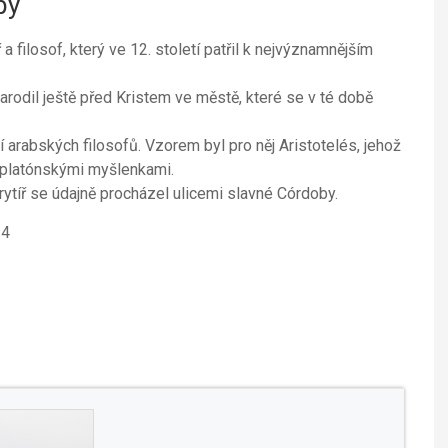
by
a filosof, který ve 12. století patřil k nejvýznamnějším
narodil ještě před Kristem ve městě, které se v té době
í arabských filosofů. Vzorem byl pro něj Aristotelés, jehož
voplatónskými myšlenkami.
í rytíř se údajně procházel ulicemi slavné Córdoby.
34