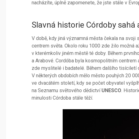
nacházíte, úplně zapomenete, že jste stále v Evro
Slavná historie Córdoby sahá 
V době, kdy jiná významná města čekala na svoji s
centrem světa. Okolo roku 1000 zde žilo možná až
v kterémkoliv jiném městě té doby. Během prvního 
a Arabové. Cordóba byla kosmopolitním centrem a 
zde myslitelé i badatelé. Během dalšího tisícile
V některých obdobích mělo město pouhých 20 000 o
ve dvacátém století, kdy se počet obyvatel vyšplh
na Seznamu světového dědictví
UNESCO
. Histo
minulosti Córdoba stále těží.