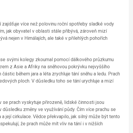
 zajišťuje více než polovinu roční spotřeby sladké vody
 tím, jak obyvatel v oblasti stále přibývá, zároveň mizí
á nejen v Himálajích, ale také v přilehlých pohořích
ry se svými kolegy zkoumal pomocí dálkového průzkumu
trem z Asie a Afriky na sněhovou pokrývku nejvyššího
částic během jara a léta zrychluje tání sněhu a ledu. Prach
ledových ploch. V důsledku toho se tání urychluje a mizí
se prach vyskytuje přirozeně, lidské činnosti jsou
v důsledku změny ve využívání půdy. Čím více prachu se
a její cirkulace. Vědce překvapilo, jak silný může být tento
ekulují, že prach může mít vliv na tání i v nižších