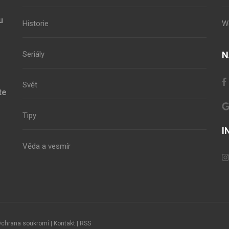
u
Historie
W
Seriály
N
Svět
te
Tipy
I
Věda a vesmír
chrana soukromí
|
Kontakt
|
RSS