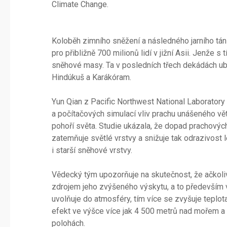
Climate Change.
Koloběh zimního sněžení a následného jarního tání
pro přibližně 700 milionů lidí v jižní Asii. Jenže s
sněhové masy. Ta v posledních třech dekádách ubýv
Hindúkuš a Karákóram.
Yun Qian z Pacific Northwest National Laborato
a počítačových simulací vliv prachu unášeného vě
pohoří světa. Studie ukázala, že dopad prachových 
zatemňuje světlé vrstvy a snižuje tak odrazivost 
i starší sněhové vrstvy.
Vědecký tým upozorňuje na skutečnost, že ačkoliv 
zdrojem jeho zvýšeného výskytu, a to především 
uvolňuje do atmosféry, tím více se zvyšuje teplota 
efekt ve výšce více jak 4 500 metrů nad mořem a sp
polohách.