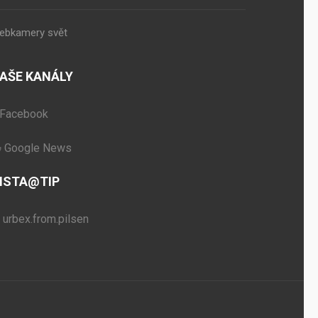
ebkamery svět
AŠE KANÁLY
Facebook
Google News
NSTA@TIP
urbex.from.pilsen