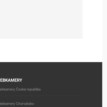
EBKAMERY
ebkamery Česká republika
ebkamery Chorvatsko