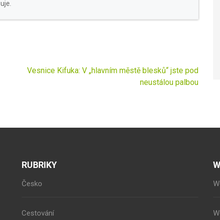
uje.
Vesnice Kifuka: V „hlavním městě blesků“ jste pod
neustálou palbou
RUBRIKY
W
Česko
W
Cestování
W