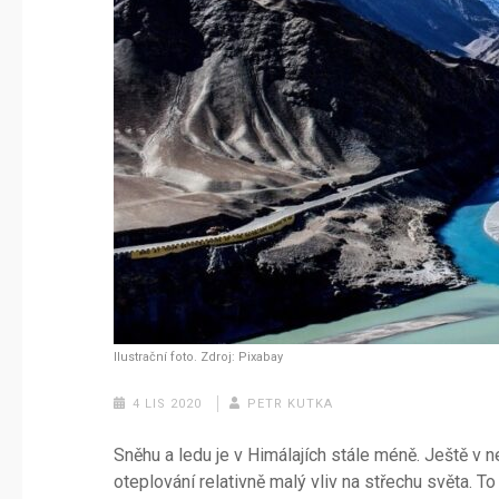
Ilustrační foto. Zdroj: Pixabay
4 LIS 2020
PETR KUTKA
Sněhu a ledu je v Himálajích stále méně. Ještě v 
oteplování relativně malý vliv na střechu světa. T