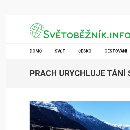
Přeskočit
na
obsah
(stiskněte
SVĚTOBĚŽNÍK.INFO
Poznání na dosah
Enter)
DOMŮ
SVĚT
ČESKO
CESTOVÁNÍ
PRACH URYCHLUJE TÁNÍ 