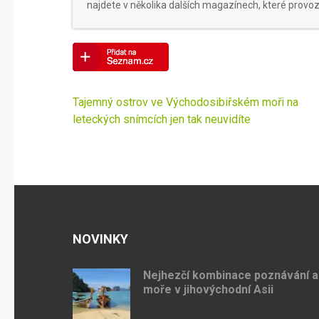
najdete v několika dalších magazínech, které provoz
Navigace
Tajemný ostrov ve Východosibiřském moři na
pro
leteckých snímcích jen tak neuvidíte
příspěvek
NOVINKY
Nejhezčí kombinace poznávání a
moře v jihovýchodní Asii