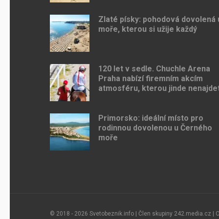
Zlaté písky: pohodová dovolená 
moře, kterou si užije každý
120 let v sedle. Chuchle Arena
Praha nabízí firemním akcím
atmosféru, kterou jinde nenajde
Primorsko: ideální místo pro
rodinnou dovolenou u Černého
moře
© 2018 - 2026 Svetobeznik.info | Člen skupiny
242.media.cz
|
O