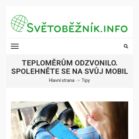
Přeskočit
na
obsah
(stiskněte
SVĚTOBĚŽNÍK.INFO
Poznání na dosah
Enter)
TEPLOMĚRŮM ODZVONILO.
SPOLEHNĚTE SE NA SVŮJ MOBIL
Hlavní strana
->
Tipy