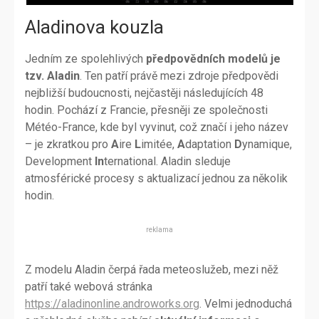
Aladinova kouzla
Jedním ze spolehlivých
předpovědních modelů je
tzv. Aladin
. Ten patří právě mezi zdroje předpovědi
nejbližší budoucnosti, nejčastěji následujících 48
hodin. Pochází z Francie, přesněji ze společnosti
Météo-France, kde byl vyvinut, což značí i jeho název
– je zkratkou pro
A
ire
L
imitée,
A
daptation
D
ynamique,
Development
In
ternational. Aladin sleduje
atmosférické procesy s aktualizací jednou za několik
hodin.
reklama
Z modelu Aladin čerpá řada meteoslužeb, mezi něž
patří také webová stránka
https://aladinonline.androworks.org
. Velmi jednoduchá