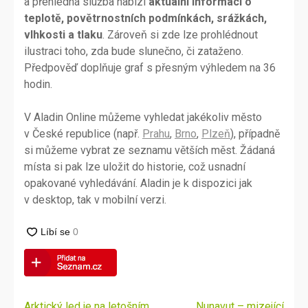
a přehledná služba nabízí
aktuální informaci o
teplotě, povětrnostních podmínkách, srážkách,
vlhkosti a tlaku
. Zároveň si zde lze prohlédnout
ilustraci toho, zda bude slunečno, či zataženo.
Předpověď doplňuje graf s přesným výhledem na 36
hodin.
V Aladin Online můžeme vyhledat jakékoliv město
v České republice (např.
Prahu
,
Brno
,
Plzeň
), případně
si můžeme vybrat ze seznamu větších měst. Žádaná
místa si pak lze uložit do historie, což usnadní
opakované vyhledávání. Aladin je k dispozici jak
v desktop, tak v mobilní verzi.
Navigace
Arktický led je na letošním
Nunavut – mizející