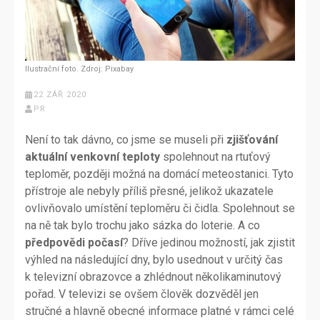
Ilustrační foto. Zdroj: Pixabay
22 ZÁŘ 2020
PR
Není to tak dávno, co jsme se museli při
zjišťování
aktuální venkovní teplot
y
spolehnout na rtuťový
teploměr, později možná na domácí meteostanici. Tyto
přístroje ale nebyly příliš přesné, jelikož ukazatele
ovlivňovalo umístění teploměru či čidla. Spolehnout se
na ně tak bylo trochu jako sázka do loterie. A co
předpovědi počasí
? Dříve jedinou možností, jak zjistit
výhled na následující dny, bylo usednout v určitý čas
k televizní obrazovce a zhlédnout několikaminutový
pořad. V televizi se ovšem člověk dozvěděl jen
stručné a hlavně obecné informace platné v rámci celé