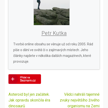
Petr Kutka
Tvorbě online obsahu se věnuje už od roku 2005. Rád
píše o dění ve světě či o zajímavých místech. Jeho
články najdete v několika dalších magazínech, které
provozuje.
Navigace
Asteroid byl jen začátek.
Vědci nahráli tajemné
pro
Jak opravdu skončila éra
zvuky největšího živého
příspěvek
dinosaurů
organismu na Zemi