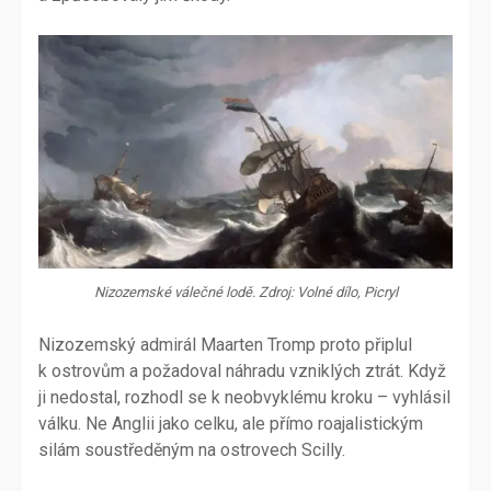
Nizozemské válečné lodě. Zdroj: Volné dílo, Picryl
Nizozemský admirál Maarten Tromp proto připlul
k ostrovům a požadoval náhradu vzniklých ztrát. Když
ji nedostal, rozhodl se k neobvyklému kroku – vyhlásil
válku. Ne Anglii jako celku, ale přímo roajalistickým
silám soustředěným na ostrovech Scilly.