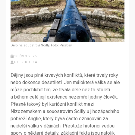
Dělo na souostroví Scilly. Foto: Pixabay
16 ČVN 2026
PETR KUTKA
Dějiny jsou plné krvavých konfliktů, které trvaly roky
nebo dokonce desetiletí. Jen málokterá válka se ale
může pochlubit tím, že trvala déle než tři století
a během celé její existence nezemřel jediný člověk.
Přesně takový byl kuriózní konflikt mezi
Nizozemskem a souostrovím Scilly u jihozápadního
pobřeží Anglie, který bývá často označován za
nejdelší válku v dějinách. Přestože historici vedou
spory o některé detaily, základní fakta jsou natolik