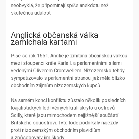
neobvyklá, že připomínají spíše anekdotu než
skutečnou událost.
Anglická občanská válka
zamíchala kartami
Píše se rok 1651. Anglie je zmítána občanskou válkou
mezi stoupenci krále Karla I. a parlamentními silami
vedenými Oliverem Cromwellem. Nizozemsko tehdy
sympatizovalo s parlamentní stranou, jež měla blízko
obchodním zájmům nizozemských kupců.
Na samém konci konfliktu zůstalo několik posledních
loajalistických lodí věrných králi ukryto u ostrovů
Scilly, které jsou mimochodem nejjižnější součástí
Britského souostroví. Tyto lodě podnikaly nájezdy
proti nizozemským obchodním plavidlům
a způsobovaly jim škody.