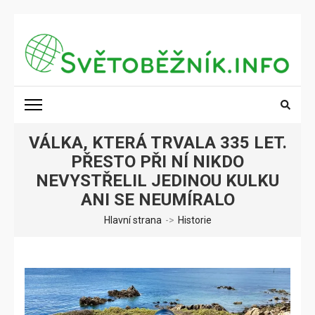
Přeskočit
na
obsah
(stiskněte
SVĚTOBĚŽNÍK.INFO
Poznání na dosah
Enter)
VÁLKA, KTERÁ TRVALA 335 LET.
PŘESTO PŘI NÍ NIKDO
NEVYSTŘELIL JEDINOU KULKU
ANI SE NEUMÍRALO
Hlavní strana
->
Historie