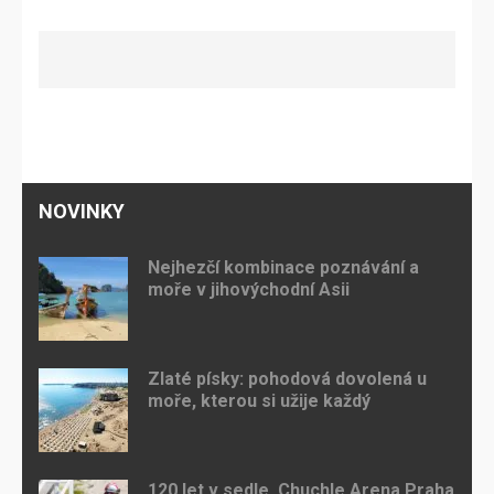
NOVINKY
Nejhezčí kombinace poznávání a
moře v jihovýchodní Asii
Zlaté písky: pohodová dovolená u
moře, kterou si užije každý
120 let v sedle. Chuchle Arena Praha