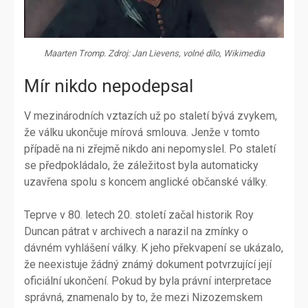
Maarten Tromp. Zdroj: Jan Lievens, volné dílo, Wikimedia
Mír nikdo nepodepsal
V mezinárodních vztazích už po staletí bývá zvykem,
že válku ukončuje mírová smlouva. Jenže v tomto
případě na ni zřejmě nikdo ani nepomyslel. Po staletí
se předpokládalo, že záležitost byla automaticky
uzavřena spolu s koncem anglické občanské války.
Teprve v 80. letech 20. století začal historik Roy
Duncan pátrat v archivech a narazil na zmínky o
dávném vyhlášení války. K jeho překvapení se ukázalo,
že neexistuje žádný známý dokument potvrzující její
oficiální ukončení. Pokud by byla právní interpretace
správná, znamenalo by to, že mezi Nizozemskem