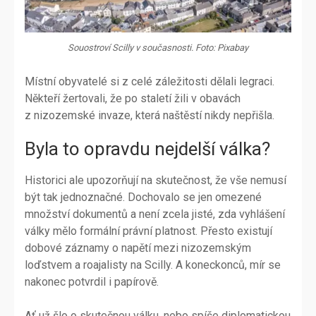
Souostroví Scilly v současnosti. Foto: Pixabay
Místní obyvatelé si z celé záležitosti dělali legraci.
Někteří žertovali, že po staletí žili v obavách
z nizozemské invaze, která naštěstí nikdy nepřišla.
Byla to opravdu nejdelší válka?
Historici ale upozorňují na skutečnost, že vše nemusí
být tak jednoznačné. Dochovalo se jen omezené
množství dokumentů a není zcela jisté, zda vyhlášení
války mělo formální právní platnost. Přesto existují
dobové záznamy o napětí mezi nizozemským
loďstvem a roajalisty na Scilly. A koneckonců, mír se
nakonec potvrdil i papírově.
Ať už šlo o skutečnou válku, nebo spíše diplomatickou