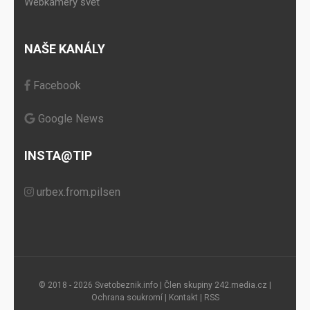
Webkamery svět
NAŠE KANÁLY
Facebook
Google News
INSTA@TIP
urbex.from.pilsen
© 2018 - 2026 Svetobeznik.info | Člen skupiny
242.media.cz
|
Ochrana soukromí
|
Kontakt
|
RSS