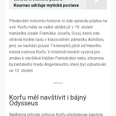
Kournas udržuje mytická postava
Především milovníci historie si zde opravdu přijdou na
své. Korfu měla ve velké oblibě již v 19. století
manželka císaře Františka Josefa, Sissi, která zde
strávila hodně času v klasicistním zámečku Achillion,
jenž se nachází pouze 7 kilometrů jižně od hlavního
města ostrova Korfu. V místních horách vyzývá pro
změnu k návštěvě klášter Pantokrátor nebo zřícenina
byzantského hradu Angelokastro, který byl vybudován
ve 13. století.
reklama
Korfu měl navštívit i bájný
Odysseus
Nádherná příroda ostrova Korfu představuje kapitolu