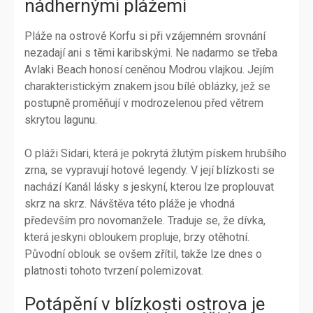
nádhernými plážemi
Pláže na ostrově Korfu si při vzájemném srovnání
nezadají ani s těmi karibskými. Ne nadarmo se třeba
Avlaki Beach honosí ceněnou Modrou vlajkou. Jejím
charakteristickým znakem jsou bílé oblázky, jež se
postupně proměňují v modrozelenou před větrem
skrytou lagunu.
O pláži Sidari, která je pokrytá žlutým pískem hrubšího
zrna, se vypravují hotové legendy. V její blízkosti se
nachází Kanál lásky s jeskyní, kterou lze proplouvat
skrz na skrz. Návštěva této pláže je vhodná
především pro novomanžele. Traduje se, že dívka,
která jeskyni obloukem propluje, brzy otěhotní.
Původní oblouk se ovšem zřítil, takže lze dnes o
platnosti tohoto tvrzení polemizovat.
Potápění v blízkosti ostrova je