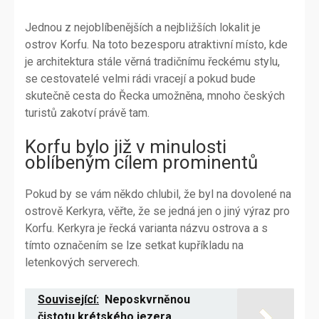
Jednou z nejoblíbenějších a nejbližších lokalit je
ostrov Korfu. Na toto bezesporu atraktivní místo, kde
je architektura stále věrná tradičnímu řeckému stylu,
se cestovatelé velmi rádi vracejí a pokud bude
skutečně cesta do Řecka umožněna, mnoho českých
turistů zakotví právě tam.
Korfu bylo již v minulosti
oblíbeným cílem prominentů
Pokud by se vám někdo chlubil, že byl na dovolené na
ostrově Kerkyra, věřte, že se jedná jen o jiný výraz pro
Korfu. Kerkyra je řecká varianta názvu ostrova a s
tímto označením se lze setkat kupříkladu na
letenkových serverech.
Související:
Neposkvrněnou
čistotu krétského jezera