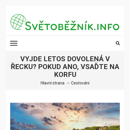
Přeskočit
na
obsah
(stiskněte
SVĚTOBĚŽNÍK.INFO
Poznání na dosah
Enter)
VYJDE LETOS DOVOLENÁ V
ŘECKU? POKUD ANO, VSAĎTE NA
KORFU
Hlavní strana
->
Cestování