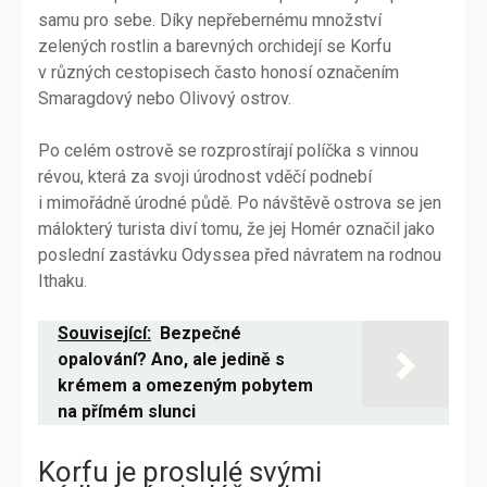
samu pro sebe. Díky nepřebernému množství
zelených rostlin a barevných orchidejí se Korfu
v různých cestopisech často honosí označením
Smaragdový nebo Olivový ostrov.
Po celém ostrově se rozprostírají políčka s vinnou
révou, která za svoji úrodnost vděčí podnebí
i mimořádně úrodné půdě. Po návštěvě ostrova se jen
málokterý turista diví tomu, že jej Homér označil jako
poslední zastávku Odyssea před návratem na rodnou
Ithaku.
Související:
Bezpečné
opalování? Ano, ale jedině s
krémem a omezeným pobytem
na přímém slunci
Korfu je proslulé svými