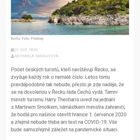
Korfu. Foto: Pixabay
21 KVĚ 2020
MICHAELA VARAUSOVÁ
Počet českých turistů, kteří navštěvují Řecko, se
zvyšuje každý rok o nemalé číslo. Letos tomu
pravděpodobně tak nebude, přesto je zde naděje, že
se na dovolenou v Řecku řada Čechů vydá. Tamní
ministr turismu Harry Theoharis uvedl na jednání
s Martinem Smolkem, náměstkem ministra zahraničí,
že hodlá pro našince otevřít hranice 1. července 2020
a zřejmě nebude třeba ani test na COVID-19. Vše
bude samozřejmě záležet na pandemické situaci.