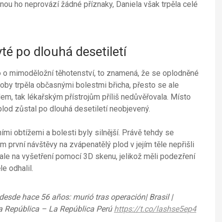
u ho neprovází žádné příznaky, Daniela však trpěla celé
té po dlouhá desetiletí
o o mimoděložní těhotenství, to znamená, že se oplodněné
doby trpěla občasnými bolestmi břicha, přesto se ale
em, tak lékařským přístrojům příliš nedůvěřovala. Místo
plod zůstal po dlouhá desetiletí neobjevený.
ními obtížemi a bolesti byly silnější. Právě tehdy se
m první návštěvy na zvápenatělý plod v jejím těle nepřišli
i ale na vyšetření pomocí 3D skenu, jelikož měli podezření
e odhalil.
desde hace 56 años: murió tras operación| Brasil |
La República – La República Perú
https://t.co/lashse5ep4