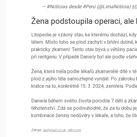
— #Noticias desde #Perú (@LimaNoticia)
Ma
Žena podstoupila operaci, ale
Litopedie je vzácný stav, ke kterému dochází, kd
tělem. Místo toho se plod zachytí v břišní dutině,
prakticky zkamení. Tento stav bývá u většiny paci
při rentgenu. V případě Daniely byl ale podle všeh
Žena, která měla podle lékařů zkamenělé dítě v těl
plod z jejího těla samozřejmě vyndat. Po zákroku 
krátce na to, konkrétně 15. 3. 2024, zemřela. Podle
Daniela během svého života porodila 7 dětí a zkam
těhotenství. Zdá se podivuhodné, že za tu dobu j
kombinace ženiny nedůvěry v lékaře, a toho, že li
Zdroje:
dailymail.co.uk
,
ndtv.com