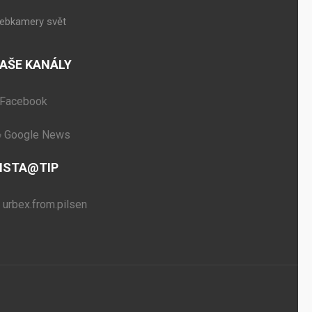
ebkamery svět
AŠE KANÁLY
Facebook
Google News
NSTA@TIP
urbex.from.pilsen