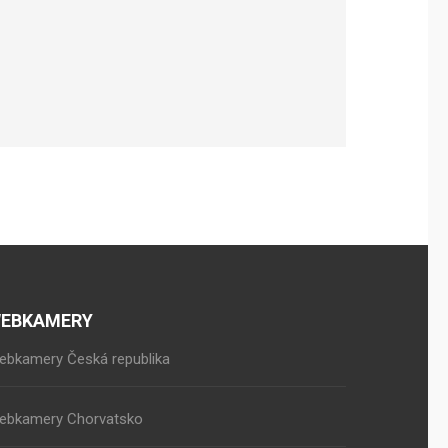
EBKAMERY
ebkamery Česká republika
ebkamery Chorvatsko