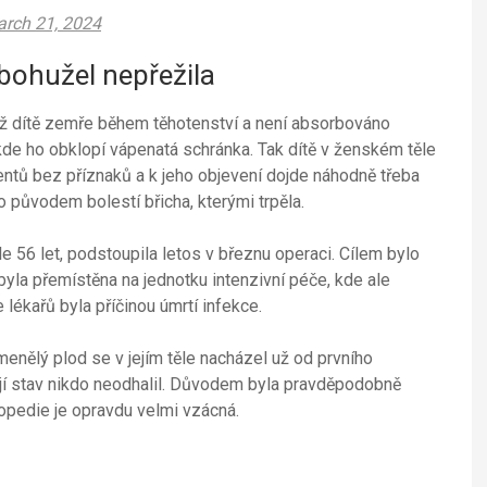
rch 21, 2024
 bohužel nepřežila
yž dítě zemře během těhotenství a není absorbováno
 kde ho obklopí vápenatá schránka. Tak dítě v ženském těle
entů bez příznaků a k jeho objevení dojde náhodně třeba
o původem bolestí břicha, kterými trpěla.
e 56 let, podstoupila letos v březnu operaci. Cílem bylo
byla přemístěna na jednotku intenzivní péče, kde ale
 lékařů byla příčinou úmrtí infekce.
enělý plod se v jejím těle nacházel už od prvního
ejí stav nikdo neodhalil. Důvodem byla pravděpodobně
topedie je opravdu velmi vzácná.