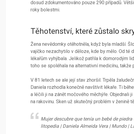
dosud zdokumentováno pouze 290 případů. Většino
roky bolestmi.
Těhotenství, které zůstalo skry
Žena nevědomky otěhotněla, když byla mladší. Šl
vajíčko nezachytilo v děloze, kde by mělo. Od té 
lékařům vyhýbala. Jelikož patřila k domorodým lid
toho se spoléhala na alternativní medicínu, takže 
V 81 letech se ale její stav zhoršil. Trpěla žaludeč
Daniela rozhodla konečně navštívit lékaře. Ti běhe
a léčili ji na zánět močového měchýře. Objednali j
na rakovinu. Sken už skutečný problém v ženině těl
Mujer descubre que tenía un bebé de piedra 
litopedia | Daniela Almeida Vera | Mundo | 