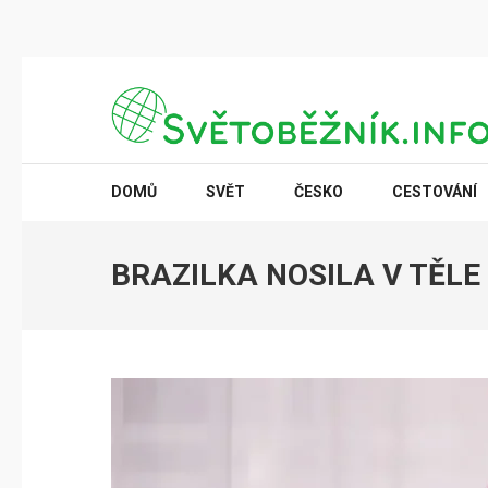
Přeskočit
na
obsah
(stiskněte
SVĚTOBĚŽNÍK.INFO
Poznání na dosah
Enter)
DOMŮ
SVĚT
ČESKO
CESTOVÁNÍ
BRAZILKA NOSILA V TĚLE