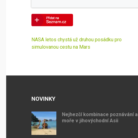
Navigace
NASA letos chystá už druhou posádku pro
pro
simulovanou cestu na Mars
příspěvek
NOVINKY
Nejhezčí kombinace poznávání a
moře v jihovýchodní Asii