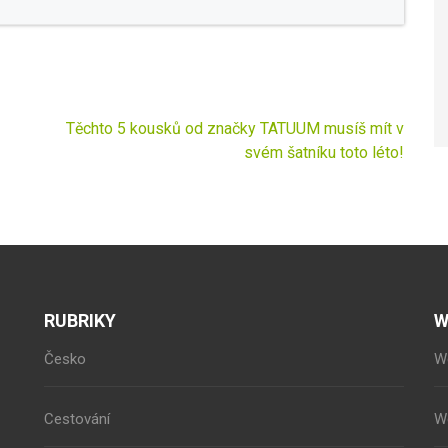
Těchto 5 kousků od značky TATUUM musíš mít v
svém šatníku toto léto!
RUBRIKY
W
Česko
W
Cestování
W