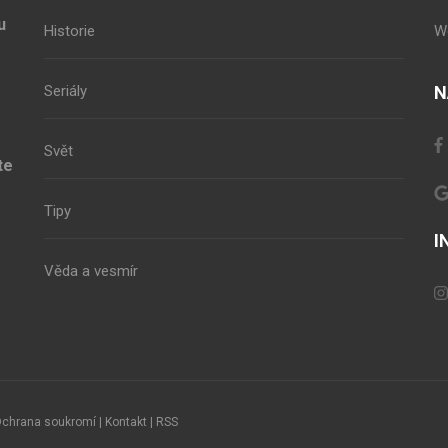
u
Historie
W
Seriály
N
Svět
te
Tipy
I
Věda a vesmír
chrana soukromí
|
Kontakt
|
RSS