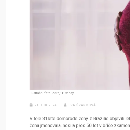
Ilustrační foto. Zdroj: Pixabay
21 DUB 2024
EVA ŠVANDOVÁ
V těle 81leté domorodé ženy z Brazílie objevili l
žena jmenovala, nosila přes 50 let v břiše zkameně