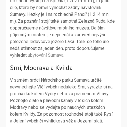
strž nebo výstup na Špičák (1 202 m. n. m.), to jsou
cíle, které by neměl vynechat žádný návštěvník
Šumavy. Hezky je i na rozhledně Pancíř (1 214 m.n.
m.). Za poznání stojí také samotná Železná Ruda, kde
doporučujeme návštěvu místního muzea. Dalším
příjemným místem je nejmenší a zároveň nejvýše
položené ledovcové jezero Laka. Tolik se toho ale
nedá stihnout za jeden den, proto doporučujeme
vyhledat
ubytování Šumava
.
Srní, Modrava a Kvilda
V samém srdci Národního parku Šumava určitě
nevynechejte Vlčí výběh nedaleko Srní, vyrazte si na
procházku kolem Vydry nebo za pramenem Vltavy.
Poznejte slatě a plavební kanály v lesích kolem
Modravy nebo se vydejte po naučných stezkách
kolem Kvildy. Za pozornost rozhodně stojí také Rysí
a Jelení výběh či vyhlídková věž u Jezerní slati.