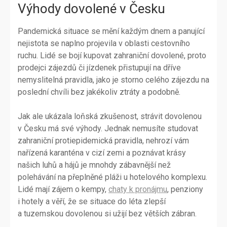
Výhody dovolené v Česku
Pandemická situace se mění každým dnem a panující
nejistota se naplno projevila v oblasti cestovního
ruchu. Lidé se bojí kupovat zahraniční dovolené, proto
prodejci zájezdů či jízdenek přistupují na dříve
nemyslitelná pravidla, jako je storno celého zájezdu na
poslední chvíli bez jakékoliv ztráty a podobně.
Jak ale ukázala loňská zkušenost, strávit dovolenou
v Česku má své výhody. Jednak nemusíte studovat
zahraniční protiepidemická pravidla, nehrozí vám
nařízená karanténa v cizí zemi a poznávat krásy
našich luhů a hájů je mnohdy zábavnější než
polehávání na přeplněné pláži u hotelového komplexu.
Lidé mají zájem o kempy,
chaty k pronájmu
, penziony
i hotely a věří, že se situace do léta zlepší
a tuzemskou dovolenou si užijí bez větších zábran.