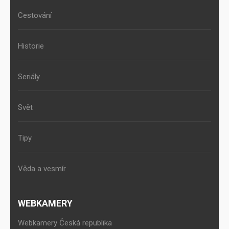
Cestování
Historie
Seriály
Svět
Tipy
Věda a vesmír
WEBKAMERY
Webkamery Česká republika