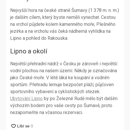
Nejvyšší hora na české straně Šumavy (1 378 m. n. m.)
je dalším cílem, který byste neměli vynechat. Cestou
na vrchol půjdete kolem kamenného moře, Plešného
jezírka a na vrcholu vás čeká nádherná vyhlídka na
Lipno a pohled do Rakouska.
Lipno a okolí
Největší přehradní nádrž v Česku je zároveň i největší
vodní plochou na našem území. Někdy je označována
jako České moře. V létě láká ke koupání a vodním
sportům. Přehradu lemuje bezpočet pláží, půjčoven
sportovního vybavení a cyklistických stezek.
Ubytování Lipno
by po Železné Rudě mělo být dalším
výchozím bodem pro vaše cesty po Šumavě, proto
nezapomeňte na včasnou rezervaci.