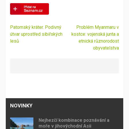
Navigace
Patomský kráter. Podivný
Problém Myanmaru v
pro
útvar uprostřed sibiřských
kostce: vojenská junta a
příspěvek
lesů
etnická různorodost
obyvatelstva
NOVINKY
Nejhezčí kombinace poznávání a
moře v jihovýchodní Asii