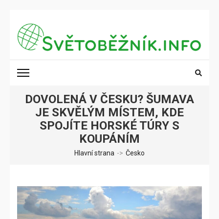
Přeskočit
na
obsah
(stiskněte
SVĚTOBĚŽNÍK.INFO
Poznání na dosah
Enter)
DOVOLENÁ V ČESKU? ŠUMAVA
JE SKVĚLÝM MÍSTEM, KDE
SPOJÍTE HORSKÉ TÚRY S
KOUPÁNÍM
Hlavní strana
->
Česko