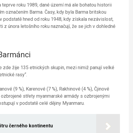
 teprve roku 1989, dané území má ale bohatou historii
ějším označením Barma. Časy, kdy byla Barma britskou
e v podstatě hned od roku 1948, kdy získala nezávislost,
i z února letošního roku naznačují, že se jich v dohledné
 Barmánci
 zde žije 135 etnických skupin, mezi nimiž panují velké
tnické rasy“.
Šanové (9 %), Karenové (7 %), Rakhinové (4 %), Čjinové
álé ozbrojené střety myanmarské armády s ozbrojenými
ostupují v podstatě celé dějiny Myanmaru.
itru černého kontinentu