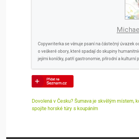
Michae
Copywriterka se věnuje psaní na částečný úvazek od
o veškeré obory, které spadají do skupiny humanitníc
jejími koníčky, patří gastronomie, přírodní a kulturní 
Navigace
Dovolená v Česku? Šumava je skvělým místem, k
pro
spojíte horské túry s koupáním
příspěvek