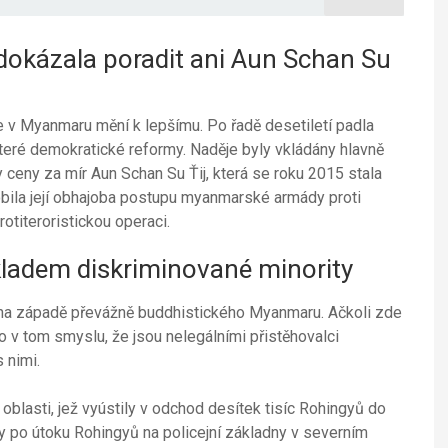
dokázala poradit ani Aun Schan Su
e v Myanmaru mění k lepšímu. Po řadě desetiletí padla
které demokratické reformy. Naděje byly vkládány hlavně
 ceny za mír Aun Schan Su Ťij, která se roku 2015 stala
sobila její obhajoba postupu myanmarské armády proti
otiteroristickou operaci.
kladem diskriminované minority
na západě převážně buddhistického Myanmaru. Ačkoli zde
no v tom smyslu, že jsou nelegálními přistěhovalci
 nimi.
blasti, jež vyústily v odchod desítek tisíc Rohingyů do
dy po útoku Rohingyů na policejní základny v severním