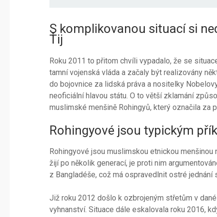
S komplikovanou situací si ne
Ťij
Roku 2011 to přitom chvíli vypadalo, že se situac
tamní vojenská vláda a začaly být realizovány ně
do bojovnice za lidská práva a nositelky Nobelovy
neoficiální hlavou státu. O to větší zklamání způ
muslimské menšině Rohingyů, který označila za pr
Rohingyové jsou typickým pří
Rohingyové jsou muslimskou etnickou menšinou 
žijí po několik generací, je proti nim argumentová
z Bangladéše, což má ospravedlnit ostré jednání s
Již roku 2012 došlo k ozbrojeným střetům v dané o
vyhnanství. Situace dále eskalovala roku 2016, k