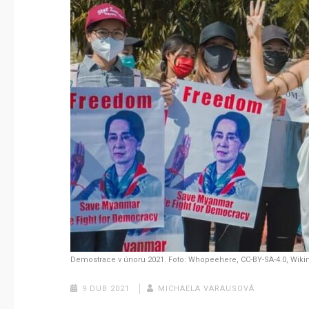
Demostrace v únoru 2021. Foto: Whopeehere, CC-BY-SA-4.0, Wiki
9 DUB 2021
MICHAELA VARAUSOVÁ