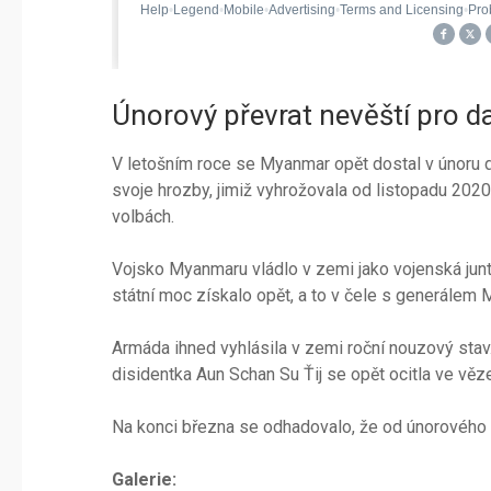
Únorový převrat nevěští pro d
V letošním roce se Myanmar opět dostal v únoru d
svoje hrozby, jimiž vyhrožovala od listopadu 2020
volbách.
Vojsko Myanmaru vládlo v zemi jako vojenská junt
státní moc získalo opět, a to v čele s generálem
Armáda ihned vyhlásila v zemi roční nouzový stav
disidentka Aun Schan Su Ťij se opět ocitla ve věze
Na konci března se odhadovalo, že od únorového pře
Galerie: