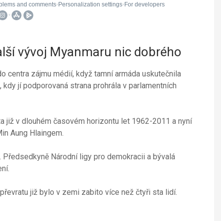
alší vývoj Myanmaru nic dobrého
o centra zájmu médií, když tamní armáda uskutečnila
, kdy jí podporovaná strana prohrála v parlamentních
a již v dlouhém časovém horizontu let 1962-2011 a nyní
 Min Aung Hlaingem.
. Předsedkyně Národní ligy pro demokracii a bývalá
ní.
vratu již bylo v zemi zabito více než čtyři sta lidí.