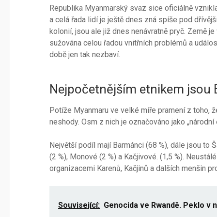
Republika Myanmarský svaz sice oficiálně vznikla
a celá řada lidí je ještě dnes zná spíše pod dřív
kolonií, jsou ale již dnes nenávratně pryč. Země j
sužována celou řadou vnitřních problémů a událost
době jen tak nezbaví.
Nejpočetnějším etnikem jsou
Potíže Myanmaru ve velké míře pramení z toho, že
neshody. Osm z nich je označováno jako „národní e
Největší podíl mají Barmánci (68 %), dále jsou to 
(2 %), Monové (2 %) a Kačjivové. (1,5 %). Neust
organizacemi Karenů, Kačjinů a dalších menšin pr
Související:
Genocida ve Rwandě. Peklo v n