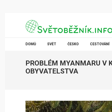
Přeskočit
na
obsah
(stiskněte
SVĚTOBĚŽNÍK.INFO
Poznání na dosah
Enter)
DOMŮ
SVĚT
ČESKO
CESTOVÁNÍ
PROBLÉM MYANMARU V K
OBYVATELSTVA