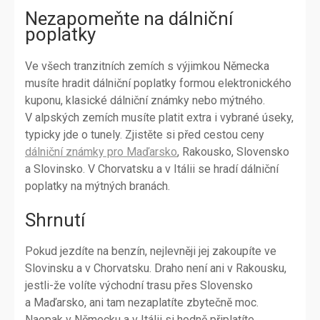
Nezapomeňte na dálniční
poplatky
Ve všech tranzitních zemích s výjimkou Německa
musíte hradit dálniční poplatky formou elektronického
kuponu, klasické dálniční známky nebo mýtného.
V alpských zemích musíte platit extra i vybrané úseky,
typicky jde o tunely. Zjistěte si před cestou ceny
dálniční známky pro Maďarsko
, Rakousko, Slovensko
a Slovinsko. V Chorvatsku a v Itálii se hradí dálniční
poplatky na mýtných branách.
Shrnutí
Pokud jezdíte na benzín, nejlevněji jej zakoupíte ve
Slovinsku a v Chorvatsku. Draho není ani v Rakousku,
jestli-že volíte východní trasu přes Slovensko
a Maďarsko, ani tam nezaplatíte zbytečně moc.
Naopak v Německu a v Itálii si hodně připlatíte.