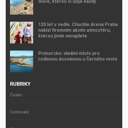
moře, kterou si užije každý
120 let v sedle. Chuchle Arena Praha
nabízí firemním akcím atmosféru,
kterou jinde nenajdete
Primorsko: ideální místo pro
rodinnou dovolenou u Černého moře
RUBRIKY
Česko
Cestování