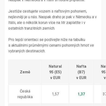
Jestliže cestujete vozem s naftovým pohonem,
nejlevněji je u nás. Naopak draho je pak v Německu a v
Itálii, ale o několik korun více na litr zaplatíte i v
ostatních tranzitních zemích.
Pro lepší orientaci se podívejte níže na tabulku
s aktuálními průměrnými cenami pohonných hmot ve
vybraných destinacích.
Natural
Nafta
Na
Země
95 (E5)
(B7)
95
v EUR
v EUR
v
Česká
1,57
1,37
3
republika