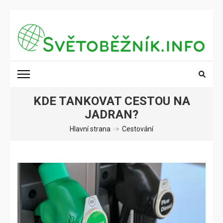
Přeskočit
na
obsah
(stiskněte
SVĚTOBĚŽNÍK.INFO
Poznání na dosah
Enter)
KDE TANKOVAT CESTOU NA
JADRAN?
Hlavní strana
->
Cestování