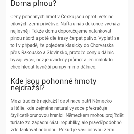
Doma plnou?
Ceny pohonných hmot v Česku jsou oproti většině
cílových zemí přívětivé. Nafta u nás dokonce vychází
nejlevněji. Takže doma doporučujeme natankovat
plnou nádrž a poté dle trasy čerpat palivo. Vyplatí se
to i v případě, že pojedete klasicky do Chorvatska
přes Rakousko a Slovinsko, protože ceny u dálnic
bývají vyšší, než je uváděný průměr a jen málokdo
chce hledat levnější pumpy mimo dálnice.
Kde jsou pohonné hmoty
nejdražší?
Mezi tradičně nejdražší destinace patří Německo
a Itálie, kde zejména natural vysoce překračuje
čtyřicetikorunovou hranici. Německem mohou projíždět
turisté ze západní části republiky, ale pravděpodobně
zde tankovat nebudou. Pokud je vaší cílovou zemí