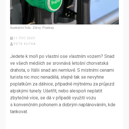
Ilustrační foto. Zdroj: Pixabay
11 ČVC 2023
PETR KUTKA
Jedete k moři po vlastní ose vlastním vozem? Snad
ve všech médiích se srovnává letošní chorvatská
drahota, o Itálii snad ani nemluvě. S místními cenami
turista nic moc nenadělá, stejně tak se nevyhne
poplatkům za dálnice, případně mýtnému za průjezd
alpskými tunely. Ušetřit, nebo alespoň neplatit
zbytečně více, se dá v případě využití vozu
s konvenčním pohonem a dobrým naplánováním, kde
tankovat.