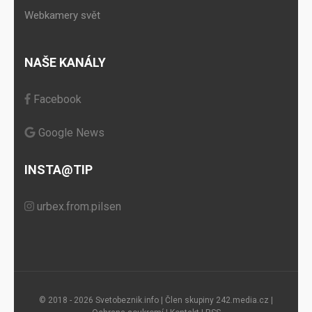
Webkamery svět
NAŠE KANÁLY
Facebook
Google News
INSTA@TIP
urbex.from.pilsen
© 2018 - 2026 Svetobeznik.info | Člen skupiny
242.media.cz
|