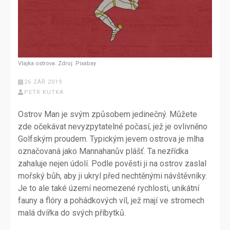
Vlajka ostrova. Zdroj: Pixabay
26 ZÁŘ 2019
PETR KUTKA
Ostrov Man je svým způsobem jedinečný. Můžete
zde očekávat nevyzpytatelné počasí, jež je ovlivněno
Golfským proudem. Typickým jevem ostrova je mlha
označovaná jako Mannahanův plášť. Ta nezřídka
zahaluje nejen údolí. Podle pověsti ji na ostrov zaslal
mořský bůh, aby ji ukryl před nechtěnými návštěvníky.
Je to ale také území neomezené rychlosti, unikátní
fauny a flóry a pohádkových víl, jež mají ve stromech
malá dvířka do svých příbytků.