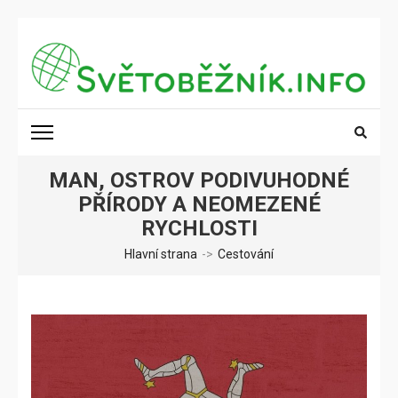
Přeskočit
na
obsah
(stiskněte
SVĚTOBĚŽNÍK.INFO
Poznání na dosah
Enter)
MAN, OSTROV PODIVUHODNÉ
PŘÍRODY A NEOMEZENÉ
RYCHLOSTI
Hlavní strana
->
Cestování