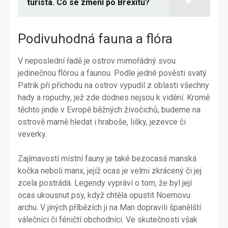
turista. Co se změní po Brexitu?
Podivuhodná fauna a flóra
V neposlední řadě je ostrov mimořádný svou
jedinečnou flórou a faunou. Podle jedné pověsti svatý
Patrik při příchodu na ostrov vypudil z oblasti všechny
hady a ropuchy, jež zde dodnes nejsou k vidění. Kromě
těchto jinde v Evropě běžných živočichů, budeme na
ostrově marně hledat i hraboše, lišky, jezevce či
veverky.
Zajímavostí místní fauny je také bezocasá manská
kočka neboli manx, jejíž ocas je velmi zkrácený či jej
zcela postrádá. Legendy vypráví o tom, že byl její
ocas ukousnut psy, když chtěla opustit Noemovu
archu. V jiných příbězích ji na Man dopravili španělští
válečníci či féničtí obchodníci. Ve skutečnosti však