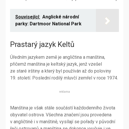
Související:
Anglické národní
parky: Dartmoor National Park
Prastarý jazyk Keltů
Úředním jazykem země je angličtina a manština,
přičemž manština je keltský jazyk, jenž vzešel
ze staré irštiny a který byl používán až do poloviny
19. století. Poslední rodilý mluvčí zemřel v roce 1974.
reklama
Manština je však stále součástí každodenního života
obyvatel ostrova. Všechna značení jsou provedena
v angličtině i v manštině, vysílají se pořady v původní
řeči ostrovanů a manština se dokonce vyučuje i ve