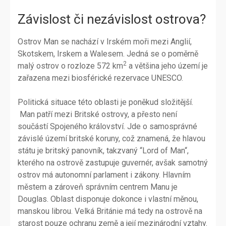
Závislost či nezávislost ostrova?
Ostrov Man se nachází v Irském moři mezi Anglií,
Skotskem, Irskem a Walesem. Jedná se o poměrně
2
malý ostrov o rozloze 572 km
a většina jeho území je
zařazena mezi biosférické rezervace UNESCO.
Politická situace této oblasti je poněkud složitější.
Man patří mezi Britské ostrovy, a přesto není
součástí Spojeného království. Jde o samosprávné
závislé území britské koruny, což znamená, že hlavou
státu je britský panovník, takzvaný “Lord of Man“,
kterého na ostrově zastupuje guvernér, avšak samotný
ostrov má autonomní parlament i zákony. Hlavním
městem a zároveň správním centrem Manu je
Douglas. Oblast disponuje dokonce i vlastní měnou,
manskou librou. Velká Británie má tedy na ostrově na
starost pouze ochranu země a její mezinárodní vztahy.