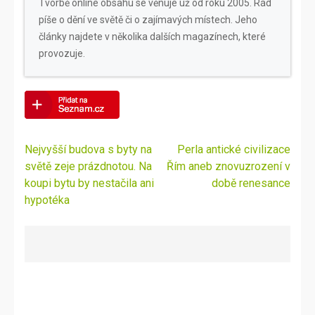
Tvorbě online obsahu se věnuje už od roku 2005. Rád
píše o dění ve světě či o zajímavých místech. Jeho
články najdete v několika dalších magazínech, které
provozuje.
Navigace
Nejvyšší budova s byty na
Perla antické civilizace
pro
světě zeje prázdnotou. Na
Řím aneb znovuzrození v
příspěvek
koupi bytu by nestačila ani
době renesance
hypotéka