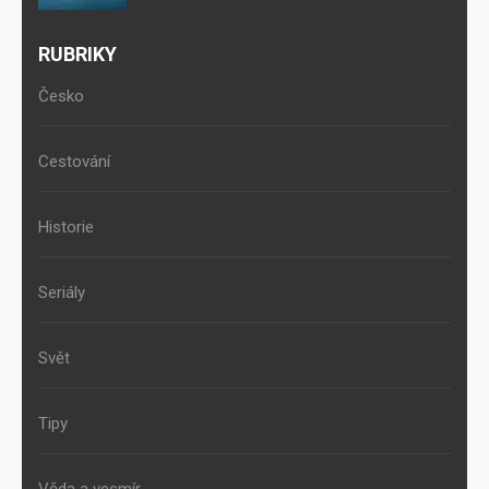
RUBRIKY
Česko
Cestování
Historie
Seriály
Svět
Tipy
Věda a vesmír