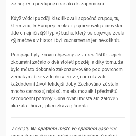
ze sopky a postupně upadalo do zapomnění.
Když vědci později klasifikovali sopečné erupce, tu,
která zničila Pompeje a okolí, pojmenovali pliniovská.
Jde o nejničivější typ výbuchu, který se objevuje zcela
výjimečně a v historii byl zaznamenán jen několikrát.
Pompeje byly znovu objeveny až v roce 1600. Jejich
zkoumání začalo o dvě století později a díky tomu, že
bylo město dokonale zakonzervováno pod povrchem
zemským, bez vzduchu a eroze, nám ukázalo
každodenní život tehdejší doby. Zachováno zůstalo
mnoho cenností, nápisů, maleb, mozaik i předmětů
každodenní potřeby. Odhalování města ale zároveň
ukázalo i hrůzu, jakou zkáza přinesla.
V seriálu
Na špatném místě ve špatném čase
vás
provázíme světovými městy postiženými různými