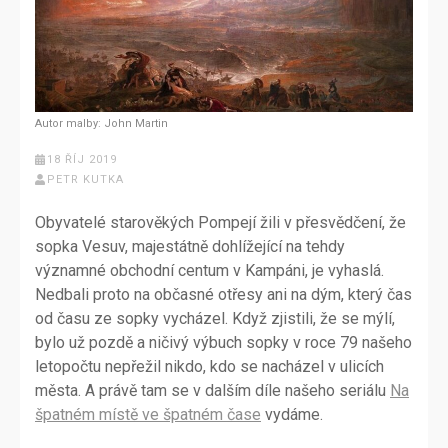
Autor malby: John Martin
18 ŘÍJ 2019
PETR KUTKA
Obyvatelé starověkých Pompejí žili v přesvědčení, že
sopka Vesuv, majestátně dohlížející na tehdy
významné obchodní centum v Kampáni, je vyhaslá.
Nedbali proto na občasné otřesy ani na dým, který čas
od času ze sopky vycházel. Když zjistili, že se mýlí,
bylo už pozdě a ničivý výbuch sopky v roce 79 našeho
letopočtu nepřežil nikdo, kdo se nacházel v ulicích
města. A právě tam se v dalším díle našeho seriálu
Na
špatném místě ve špatném čase
vydáme.