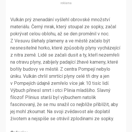
reklama
Vulkán prý znenadání vyšlehl obrovské množství
materiálu. Černý mrak, který stoupal ze sopky, začal
pokrývat celou oblohu, až se den proměnil v noc.
Z Vesuvu šlehaly plameny a ve městě začalo být
nesnesitelné horko, které způsobily plyny vycházející
z nitra země. Lidé se začali dusit a ty, kteří nezemřeli
na otravu plyny, zabíjely padající žhavé kameny, které
bořily budovy ve městě. Z centra Pompejí nebylo
úniku. Vulkán chrlil smrtící plyny celé tři dny a jen
v Pompejích údajně zemřelo více jak 10 tisíc lidí.
Výbuch přinesl smrt i otci Plinia mladšího. Slavný
filozof Plinius starší byl výbuchem natolik
fascinovaný, že se mu snažil co nejblíže přiblížit, aby
jej mohl zkoumat. Na svoji zvědavost ale doplatil
životem a nejspíše se otrávil zplodinami ze sopky.