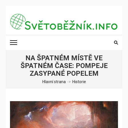
Přeskočit
na
obsah
(stiskněte
SVĚTOBĚŽNÍK.INFO
Poznání na dosah
Enter)
NA ŠPATNÉM MÍSTĚ VE
ŠPATNÉM ČASE: POMPEJE
ZASYPANÉ POPELEM
Hlavní strana
->
Historie