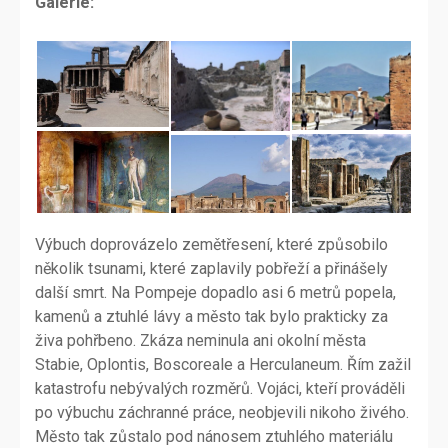
Galerie:
Výbuch doprovázelo zemětřesení, které způsobilo
několik tsunami, které zaplavily pobřeží a přinášely
další smrt. Na Pompeje dopadlo asi 6 metrů popela,
kamenů a ztuhlé lávy a město tak bylo prakticky za
živa pohřbeno. Zkáza neminula ani okolní města
Stabie, Oplontis, Boscoreale a Herculaneum. Řím zažil
katastrofu nebývalých rozměrů. Vojáci, kteří prováděli
po výbuchu záchranné práce, neobjevili nikoho živého.
Město tak zůstalo pod nánosem ztuhlého materiálu