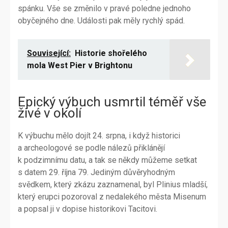
spánku. Vše se změnilo v pravé poledne jednoho
obyčejného dne. Události pak měly rychlý spád.
Související:
Historie shořelého
mola West Pier v Brightonu
Epický výbuch usmrtil téměř vše
živé v okolí
K výbuchu mělo dojít 24. srpna, i když historici
a archeologové se podle nálezů přiklánějí
k podzimnímu datu, a tak se někdy můžeme setkat
s datem 29. října 79. Jediným důvěryhodným
svědkem, který zkázu zaznamenal, byl Plinius mladší,
který erupci pozoroval z nedalekého města Misenum
a popsal ji v dopise historikovi Tacitovi.