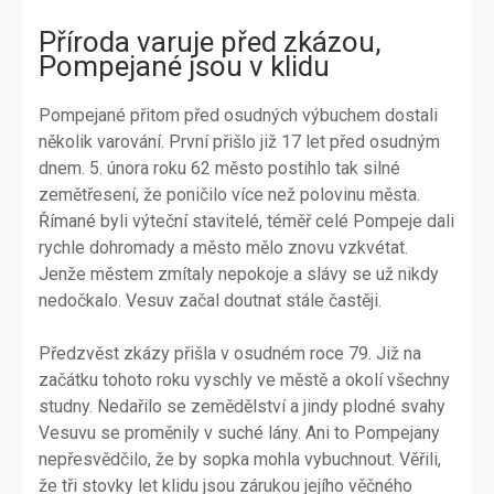
Příroda varuje před zkázou,
Pompejané jsou v klidu
Pompejané přitom před osudných výbuchem dostali
několik varování. První přišlo již 17 let před osudným
dnem. 5. února roku 62 město postihlo tak silné
zemětřesení, že poničilo více než polovinu města.
Římané byli výteční stavitelé, téměř celé Pompeje dali
rychle dohromady a město mělo znovu vzkvétat.
Jenže městem zmítaly nepokoje a slávy se už nikdy
nedočkalo. Vesuv začal doutnat stále častěji.
Předzvěst zkázy přišla v osudném roce 79. Již na
začátku tohoto roku vyschly ve městě a okolí všechny
studny. Nedařilo se zemědělství a jindy plodné svahy
Vesuvu se proměnily v suché lány. Ani to Pompejany
nepřesvědčilo, že by sopka mohla vybuchnout. Věřili,
že tři stovky let klidu jsou zárukou jejího věčného