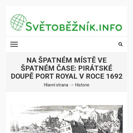
Přeskočit
na
obsah
(stiskněte
SVĚTOBĚŽNÍK.INFO
Poznání na dosah
Enter)
NA ŠPATNÉM MÍSTĚ VE
ŠPATNÉM ČASE: PIRÁTSKÉ
DOUPĚ PORT ROYAL V ROCE 1692
Hlavní strana
->
Historie