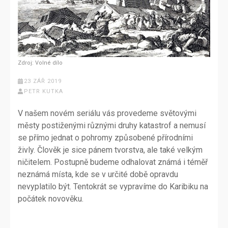
Zdroj: Volné dílo
23 ZÁŘ 2019
PETR KUTKA
V našem novém seriálu vás provedeme světovými
městy postiženými různými druhy katastrof a nemusí
se přímo jednat o pohromy způsobené přírodními
živly. Člověk je sice pánem tvorstva, ale také velkým
ničitelem. Postupně budeme odhalovat známá i téměř
neznámá místa, kde se v určité době opravdu
nevyplatilo být. Tentokrát se vypravíme do Karibiku na
počátek novověku.