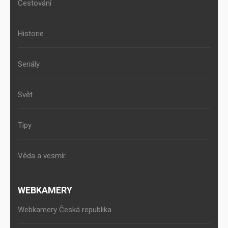
Cestování
Historie
Seriály
Svět
Tipy
Věda a vesmír
WEBKAMERY
Webkamery Česká republika