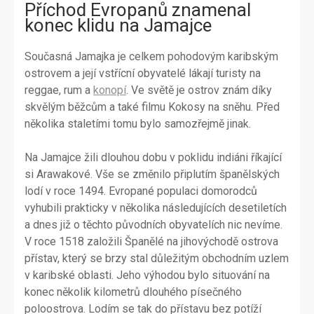
Příchod Evropanů znamenal
konec klidu na Jamajce
Současná Jamajka je celkem pohodovým karibským
ostrovem a její vstřícní obyvatelé lákají turisty na
reggae, rum a
konopí
. Ve světě je ostrov znám díky
skvělým běžcům a také filmu Kokosy na sněhu. Před
několika staletími tomu bylo samozřejmě jinak.
Na Jamajce žili dlouhou dobu v poklidu indiáni říkající
si Arawakové. Vše se změnilo připlutím španělských
lodí v roce 1494. Evropané populaci domorodců
vyhubili prakticky v několika následujících desetiletích
a dnes již o těchto původních obyvatelích nic nevíme.
V roce 1518 založili Španělé na jihovýchodě ostrova
přístav, který se brzy stal důležitým obchodním uzlem
v karibské oblasti. Jeho výhodou bylo situování na
konec několik kilometrů dlouhého písečného
poloostrova. Lodím se tak do přístavu bez potíží