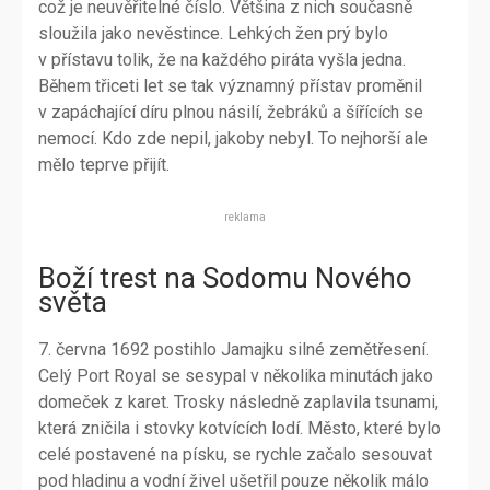
což je neuvěřitelné číslo. Většina z nich současně
sloužila jako nevěstince. Lehkých žen prý bylo
v přístavu tolik, že na každého piráta vyšla jedna.
Během třiceti let se tak významný přístav proměnil
v zapáchající díru plnou násilí, žebráků a šířících se
nemocí. Kdo zde nepil, jakoby nebyl. To nejhorší ale
mělo teprve přijít.
reklama
Boží trest na Sodomu Nového
světa
7. června 1692 postihlo Jamajku silné zemětřesení.
Celý Port Royal se sesypal v několika minutách jako
domeček z karet. Trosky následně zaplavila tsunami,
která zničila i stovky kotvících lodí. Město, které bylo
celé postavené na písku, se rychle začalo sesouvat
pod hladinu a vodní živel ušetřil pouze několik málo