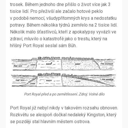
trosek. Během jednoho dne přišlo o život více jak 3
tisíce lidí. Pro přeživší ale začalo hotové peklo
v podobě nemocí, všudypřítomných krys a nedostatku
potravy. Během několika týdnů zemřelo na 2 tisíce lidí.
Několik málo šťastlivců, kteří z apokalypsy vyvázli ve
zdraví, mluvilo o katastrofě jako o trestu, který na
hříšný Port Royal seslal sám Bůh.
Port Royal před a po zemětřesení. Zdroj: Volné dílo
Port Royal již nebyl nikdy v takovém rozsahu obnoven.
Rozkvětu se alespoň dočkal nedaleký Kingston, který
se později stal hlavním městem ostrova.