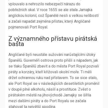
vplouvalo a nehrozilo nebezpečí nárazu do
pobřežních skal. V roce 1655 se ale stala Jamajka
anglickou kolonií, což Španělé nesli s velkou nelibostí
a začali napadat zejména přístav, který Angličané
pojmenovali Port Royal.
Z významného přístavu pirátská
bašta
Angličané byli neustále sužováni narůstajícími útoky
Španělů. Guvernéři ostrova proto přišli s nápadem, jak
se tlaku Španělů zbavit a do města Port Royal pozvali
piráty a korzáry, kteří křižovali okolní moře. Ti měli
držet ochrannou ruku nad přístavem. To se sice stalo,
ale Port Royal se v následujících desetiletích proměnil
v doupě plné alkoholu, násilí a prostituce. Zvěst o
pirátském městě na jihovýchodě Jamajky se šířila
mezi dalšími piráty a do Port Royalu se začala
stahovat ta největší spodina.