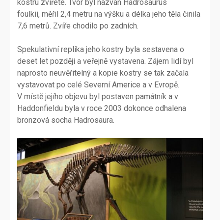
kostru zvířete. Tvor byl nazván Hadrosaurus
foulkii, měřil 2,4 metru na výšku a délka jeho těla činila
7,6 metrů. Zvíře chodilo po zadních.
Spekulativní replika jeho kostry byla sestavena o
deset let později a veřejně vystavena. Zájem lidí byl
naprosto neuvěřitelný a kopie kostry se tak začala
vystavovat po celé Severní Americe a v Evropě.
V místě jejího objevu byl postaven památník a v
Haddonfieldu byla v roce 2003 dokonce odhalena
bronzová socha Hadrosaura.