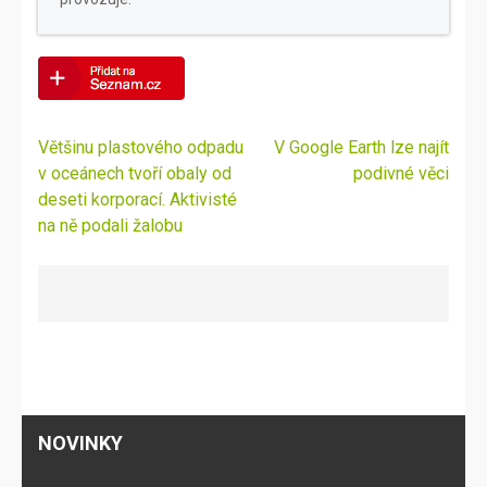
Navigace
Většinu plastového odpadu
V Google Earth lze najít
pro
v oceánech tvoří obaly od
podivné věci
příspěvek
deseti korporací. Aktivisté
na ně podali žalobu
NOVINKY