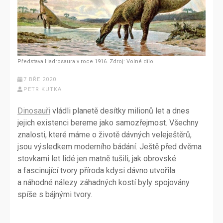
Představa Hadrosaura v roce 1916. Zdroj: Volné dílo
7 BŘE 2020
PETR KUTKA
Dinosauři
vládli planetě desítky milionů let a dnes
jejich existenci bereme jako samozřejmost. Všechny
znalosti, které máme o životě dávných veleještěrů,
jsou výsledkem moderního bádání. Ještě před dvěma
stovkami let lidé jen matně tušili, jak obrovské
a fascinující tvory příroda kdysi dávno utvořila
a náhodné nálezy záhadných kostí byly spojovány
spíše s bájnými tvory.