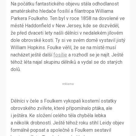
Na počátku fantastického objevu stála odhodlanost
amatérského hledače fosílií a filantropa Williama
Parkera Foulkeho. Ten byl v roce 1858 na dovolené ve
městě Haddonfield v New Jersey, kde se dozvěděl,
že před dvaceti lety našli dělníci v nedalekém jílovém
dole obrovské kosti. Ty si ve svém domě vystavil jistý
William Hopkins. Foulke věřil, že se na místě musí
nacházet ještě další
fosílie
a rozhodl se je najít. Ještě
téhož léta najal skupinu dělníků a vydal se do starých
dolů.
reklama
Dělníci v čele s Foulkem vykopali kosterní ostatky
obrovského zvířete, které připomínalo ptáka, ale
i ještěra. Ke složení celého těla chyběla lebka
a několik drobností. Ještě téhož roku stihl Leidy objev
formálně popsat a společně s Foulkem sestavil