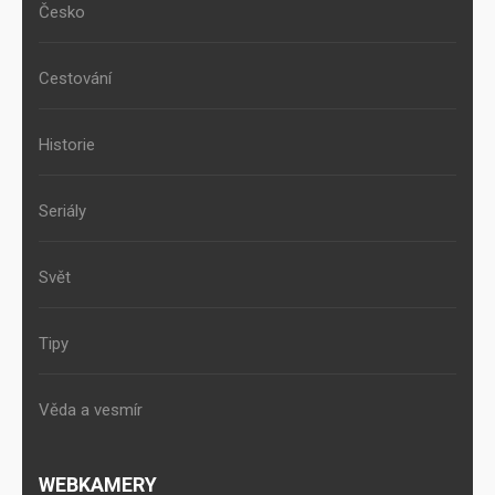
Česko
Cestování
Historie
Seriály
Svět
Tipy
Věda a vesmír
WEBKAMERY