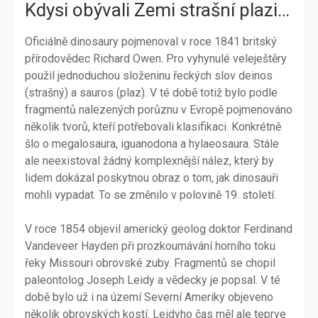
Kdysi obývali Zemi strašní plazi…
Oficiálně dinosaury pojmenoval v roce 1841 britský
přírodovědec Richard Owen. Pro vyhynulé veleještěry
použil jednoduchou složeninu řeckých slov deinos
(strašný) a sauros (plaz). V té době totiž bylo podle
fragmentů nalezených porůznu v Evropě pojmenováno
několik tvorů, kteří potřebovali klasifikaci. Konkrétně
šlo o megalosaura, iguanodona a hylaeosaura. Stále
ale neexistoval žádný komplexnější nález, který by
lidem dokázal poskytnou obraz o tom, jak dinosauři
mohli vypadat. To se změnilo v polovině 19. století.
V roce 1854 objevil americký geolog doktor Ferdinand
Vandeveer Hayden při prozkoumávání horního toku
řeky Missouri obrovské zuby. Fragmentů se chopil
paleontolog Joseph Leidy a vědecky je popsal. V té
době bylo už i na území Severní Ameriky objeveno
několik obrovských kostí. Leidyho čas měl ale teprve