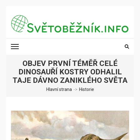
Přeskočit
na
obsah
(stiskněte
SVĚTOBĚŽNÍK.INFO
Poznání na dosah
Enter)
OBJEV PRVNÍ TÉMĚŘ CELÉ
DINOSAUŘÍ KOSTRY ODHALIL
TAJE DÁVNO ZANIKLÉHO SVĚTA
Hlavní strana
->
Historie