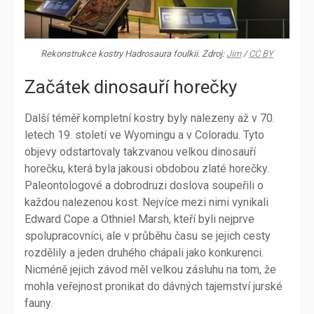
Rekonstrukce kostry Hadrosaura foulkii. Zdroj:
Jim
/
CC BY
Začátek dinosauří horečky
Další téměř kompletní kostry byly nalezeny až v 70.
letech 19. století ve Wyomingu a v Coloradu. Tyto
objevy odstartovaly takzvanou velkou dinosauří
horečku, která byla jakousi obdobou zlaté horečky.
Paleontologové a dobrodruzi doslova soupeřili o
každou nalezenou kost. Nejvíce mezi nimi vynikali
Edward Cope a Othniel Marsh, kteří byli nejprve
spolupracovníci, ale v průběhu času se jejich cesty
rozdělily a jeden druhého chápali jako konkurenci.
Nicméně jejich závod měl velkou zásluhu na tom, že
mohla veřejnost pronikat do dávných tajemství jurské
fauny.