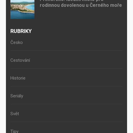
rodinnou dovolenou u Černého moře
RUBRIKY
Česko
Cestování
Historie
Seriály
Svět
Tipy