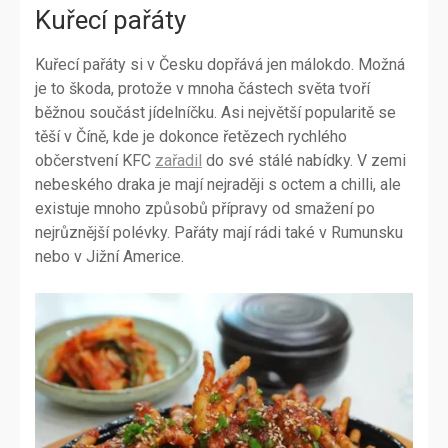
Kuřecí pařáty
Kuřecí pařáty si v Česku dopřává jen málokdo. Možná
je to škoda, protože v mnoha částech světa tvoří
běžnou součást jídelníčku. Asi největší popularitě se
těší v Číně, kde je dokonce řetězech rychlého
občerstvení KFC
zařadil
do své stálé nabídky. V zemi
nebeského draka je mají nejraději s octem a chilli, ale
existuje mnoho způsobů přípravy od smažení po
nejrůznější polévky. Pařáty mají rádi také v Rumunsku
nebo v Jižní Americe.