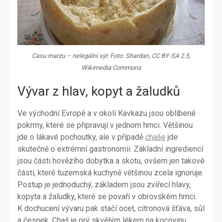
Casu marzu – nelegální sýr. Foto: Shardan, CC BY-SA 2.5,
Wikimedia Commons
Vývar z hlav, kopyt a žaludků
Ve východní Evropě a v okolí Kavkazu jsou oblíbené
pokrmy, které se připravují v jednom hrnci. Většinou
jde o lákavé pochoutky, ale v případě
chaše
jde
skutečně o extrémní gastronomii. Základní ingrediencí
jsou části hovězího dobytka a skotu, ovšem jen takové
části, které tuzemská kuchyně většinou zcela ignoruje.
Postup je jednoduchý, základem jsou zvířecí hlavy,
kopyta a žaludky, které se povaří v obrovském hrnci.
K dochucení vývaru pak stačí ocet, citronová šťáva, sůl
a česnek. Chaš je prý skvělým lékem na kocovinu