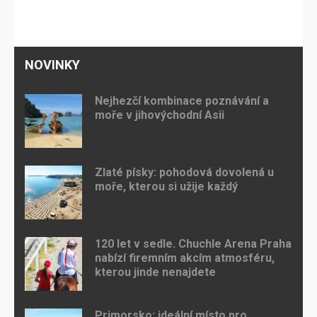
NOVINKY
Nejhezčí kombinace poznávání a
moře v jihovýchodní Asii
Zlaté písky: pohodová dovolená u
moře, kterou si užije každý
120 let v sedle. Chuchle Arena Praha
nabízí firemním akcím atmosféru,
kterou jinde nenajdete
Primorsko: ideální místo pro