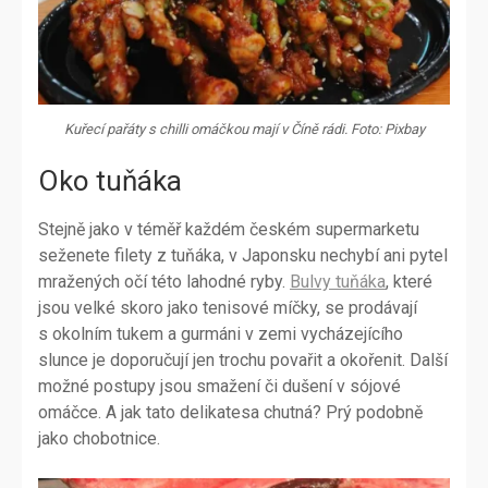
Kuřecí pařáty s chilli omáčkou mají v Číně rádi. Foto: Pixbay
Oko tuňáka
Stejně jako v téměř každém českém supermarketu
seženete filety z tuňáka, v Japonsku nechybí ani pytel
mražených očí této lahodné ryby.
Bulvy tuňáka
, které
jsou velké skoro jako tenisové míčky, se prodávají
s okolním tukem a gurmáni v zemi vycházejícího
slunce je doporučují jen trochu povařit a okořenit. Další
možné postupy jsou smažení či dušení v sójové
omáčce. A jak tato delikatesa chutná? Prý podobně
jako chobotnice.