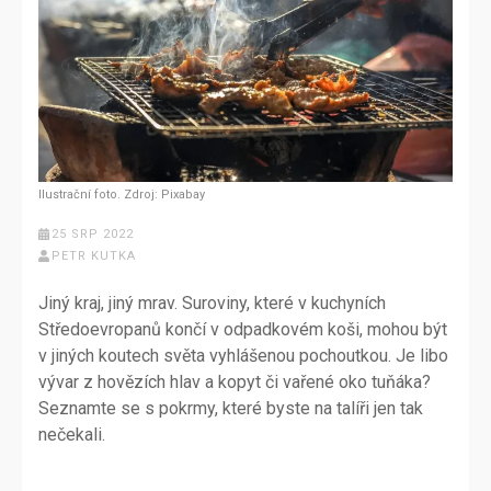
Ilustrační foto. Zdroj: Pixabay
25 SRP 2022
PETR KUTKA
Jiný kraj, jiný mrav. Suroviny, které v kuchyních
Středoevropanů končí v odpadkovém koši, mohou být
v jiných koutech světa vyhlášenou pochoutkou. Je libo
vývar z hovězích hlav a kopyt či vařené oko tuňáka?
Seznamte se s pokrmy, které byste na talíři jen tak
nečekali.