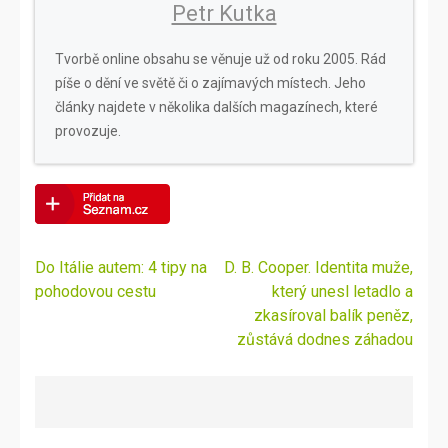
Petr Kutka
Tvorbě online obsahu se věnuje už od roku 2005. Rád
píše o dění ve světě či o zajímavých místech. Jeho
články najdete v několika dalších magazínech, které
provozuje.
Navigace
Do Itálie autem: 4 tipy na
D. B. Cooper. Identita muže,
pro
pohodovou cestu
který unesl letadlo a
příspěvek
zkasíroval balík peněz,
zůstává dodnes záhadou