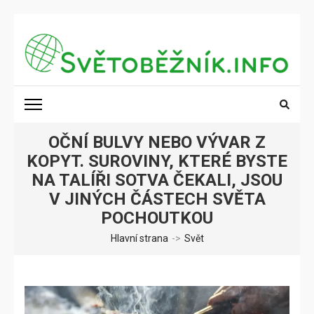
Přeskočit
na
obsah
(stiskněte
SVĚTOBĚŽNÍK.INFO
Poznání na dosah
Enter)
OČNÍ BULVY NEBO VÝVAR Z
KOPYT. SUROVINY, KTERÉ BYSTE
NA TALÍŘI SOTVA ČEKALI, JSOU
V JINÝCH ČÁSTECH SVĚTA
POCHOUTKOU
Hlavní strana
->
Svět