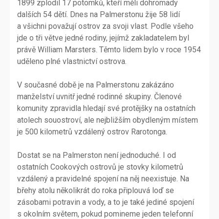
1899 zplodil 17 potomků, kteří měli dohromady
dalších 54 dětí. Dnes na Palmerstonu žije 58 lidí
a všichni považují ostrov za svoji vlast. Podle všeho
jde o tři větve jedné rodiny, jejímž zakladatelem byl
právě William Marsters. Těmto lidem bylo v roce 1954
uděleno plné vlastnictví ostrova.
V současné době je na Palmerstonu zakázáno
manželství uvnitř jedné rodinné skupiny. Členové
komunity zpravidla hledají své protějšky na ostatních
atolech souostroví, ale nejbližším obydleným místem
je 500 kilometrů vzdálený ostrov Rarotonga.
Dostat se na Palmerston není jednoduché. I od
ostatních Cookových ostrovů je stovky kilometrů
vzdálený a pravidelné spojení na něj neexistuje. Na
břehy atolu několikrát do roka připlouvá loď se
zásobami potravin a vody, a to je také jediné spojení
s okolním světem, pokud pomineme jeden telefonní