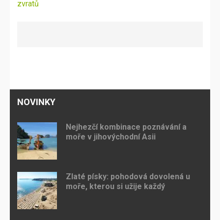
zvratů
NOVINKY
Nejhezčí kombinace poznávání a
moře v jihovýchodní Asii
Zlaté písky: pohodová dovolená u
moře, kterou si užije každý