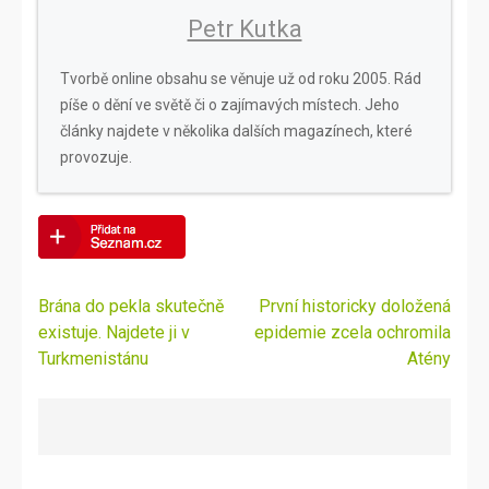
Petr Kutka
Tvorbě online obsahu se věnuje už od roku 2005. Rád
píše o dění ve světě či o zajímavých místech. Jeho
články najdete v několika dalších magazínech, které
provozuje.
Navigace
Brána do pekla skutečně
První historicky doložená
pro
existuje. Najdete ji v
epidemie zcela ochromila
příspěvek
Turkmenistánu
Atény