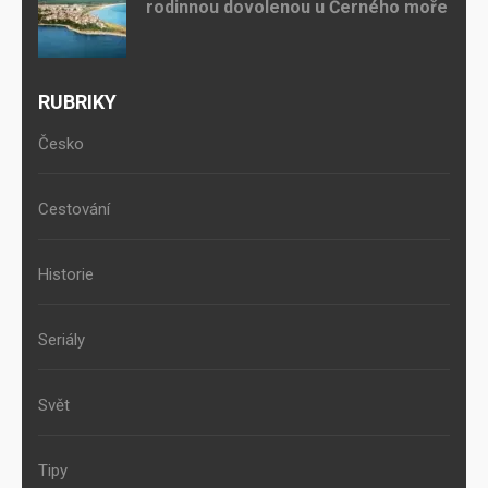
rodinnou dovolenou u Černého moře
RUBRIKY
Česko
Cestování
Historie
Seriály
Svět
Tipy