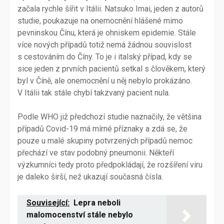
začala rychle šířit v Itálii. Natsuko Imai, jeden z autorů
studie, poukazuje na onemocnění hlášené mimo
pevninskou Čínu, která je ohniskem epidemie. Stále
více nových případů totiž nemá žádnou souvislost
s cestováním do Číny. To je i italský případ, kdy se
sice jeden z prvních pacientů setkal s člověkem, který
byl v Číně, ale onemocnění u něj nebylo prokázáno.
V Itálii tak stále chybí takzvaný pacient nula.
Podle WHO již předchozí studie naznačily, že většina
případů Covid-19 má mírné příznaky a zdá se, že
pouze u malé skupiny potvrzených případů nemoc
přechází ve stav podobný pneumonii. Někteří
výzkumníci tedy proto předpokládají, že rozšíření viru
je daleko širší, než ukazují současná čísla.
Související:
Lepra neboli
malomocenství stále nebylo