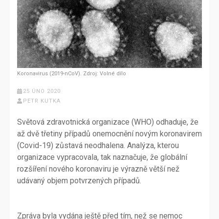
Koronavirus (2019-nCoV). Zdroj: Volné dílo
25 ÚNO 2020
PETR KUTKA
Světová zdravotnická organizace (WHO) odhaduje, že
až dvě třetiny případů onemocnění novým koronavirem
(Covid-19) zůstavá neodhalena. Analýza, kterou
organizace vypracovala, tak naznačuje, že globální
rozšíření nového koronaviru je výrazně větší než
udávaný objem potvrzených případů.
Zpráva byla vydána ještě před tím, než se nemoc