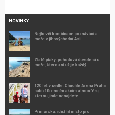
NOVINKY
Nejhezčí kombinace poznávání a
moře v jihovýchodní Asii
Zlaté písky: pohodová dovolená u
moře, kterou si užije každý
120 let v sedle. Chuchle Arena Praha
nabízí firemním akcím atmosféru,
kterou jinde nenajdete
Primorsko: ideální místo pro