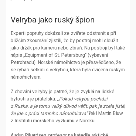
Velryba jako ruský špion
Experti popruhy dokázali ze zvířete odstranit a při
bližším zkoumání zjistili, že by postroj mohl sloužit
jako držák pro kameru nebo zbraň. Na postroji byl také
nápis „Equipment of St. Petersburg“ (vybavení
Petrohradu). Norské námořnictvo je přesvědčeno, že
se rybáři setkali s velrybou, která byla cvičena ruským
námořnictvem.
Z chování velryby je patrné, že je zvyklá na lidské
bytosti a je přátelská.
„Pokud velryba pochází
z Ruska, a je tomu velký důvod věřit, pak je zcela jisté,
že jde o práci tamního námořnictva“
řekl Martin Biuw
z Institutu mořského výzkumu v Norsku.
Audun Rikardsen, profesor na katedře arktické