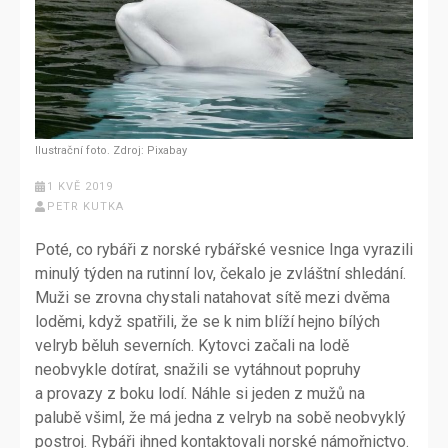
Ilustrační foto. Zdroj: Pixabay
1 KVĚ 2019
PETR KUTKA
Poté, co rybáři z norské rybářské vesnice Inga vyrazili
minulý týden na rutinní lov, čekalo je zvláštní shledání.
Muži se zrovna chystali natahovat sítě mezi dvěma
loděmi, když spatřili, že se k nim blíží hejno bílých
velryb běluh severních. Kytovci začali na lodě
neobvykle dotírat, snažili se vytáhnout popruhy
a provazy z boku lodí. Náhle si jeden z mužů na
palubě všiml, že má jedna z velryb na sobě neobvyklý
postroj. Rybáři ihned kontaktovali norské námořnictvo.