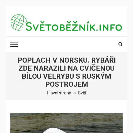
Přeskočit
na
obsah
(stiskněte
SVĚTOBĚŽNÍK.INFO
Poznání na dosah
Enter)
POPLACH V NORSKU. RYBÁŘI
ZDE NARAZILI NA CVIČENOU
BÍLOU VELRYBU S RUSKÝM
POSTROJEM
Hlavní strana
->
Svět