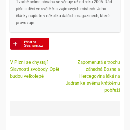
Tvorbě online obsahu se věnuje už od roku 2005. Rád
píše o dění ve světě či o zajímavých místech. Jeho
články najdete v několika dalších magazínech, které
provozuje.
Navigace
V Plzni se chystají
Zapomenutá a trochu
pro
Slavnosti svobody. Opět
záhadná Bosna a
příspěvek
budou velkolepé
Hercegovina láká na
Jadran ke svému krátkému
pobřeží