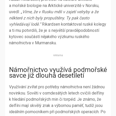
a mořské biologie na Arktické univerzitě v Norsku,
uvedl:
„Víme, že v Rusku měli v zajetí velryby a že
některé z nich byly propuštěny. Ty pak často
vyhledávají lodě.“
Rikardsen kontaktoval ruské kolegy
a ti mu potvrdili, že je s největší pravděpodobností
kytovec součástí nějakého výzkumu ruského
námořnictva v Murmansku.
reklama
Námořnictvo využívá podmořské
savce již dlouhá desetiletí
Využívání zvířat pro potřeby námořnictva není žádnou
novinkou. Sověti v osmdesátých letech cvičili delfíny
k hledání podmořských min či torpéd. Je známo, že
delfíni mají skvělý zrak a výbornou paměť, tudíž jsou
ideálním pomocníkem při podmořských operacích. Po