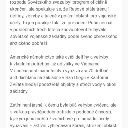
rozpadu Sovětského svazu byl program oficiálně
ukončen, ale spekuluje se, že Rusové stále trénují
delfíny, velryby a tuleně v polární oblasti pro vojenské
účely. To jen posiluje fakt, že prezident Putin nechal
v posledních třech letech znovu otevřít tři bývalé
sovětské vojenské základny podél svého obrovského
arktického pobřeží.
Americké námořnictvo také cvičí delfíny a velryby
k vlastním potřebám již od války ve Vietnamu.
V současnosti námořnictvo využívá asi 70 delfínů
a 30 lachtanů na základně v San Diegu v Kalifornii.
Zvířata hledají podezřelé objekty a střeží vody v okolí
základny.
Zatím není jasné, k čemu byla bílá velryba cvičena, ale
s velkou pravděpodobností jde o podobné činnosti,
k jakým jsou mořští živočichové pro armádní účely
využíváni – aktivní vyhledávání zbraní, střežení oblasti