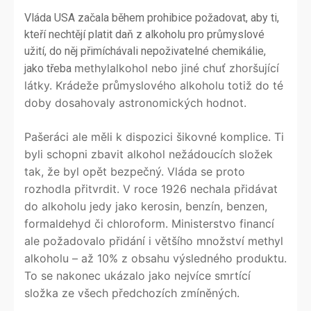
Vláda USA začala během prohibice požadovat, aby ti,
kteří nechtějí platit daň z alkoholu pro průmyslové
užití, do něj přimíchávali nepoživatelné chemikálie,
methylalkohol nebo jiné chuť zhoršující
jako třeba
látky.
Krádeže průmyslového alkoholu totiž do té
doby dosahovaly astronomických hodnot.
Pašeráci ale měli k dispozici šikovné komplice. Ti
byli schopni zbavit alkohol nežádoucích složek
tak, že byl opět bezpečný. Vláda se proto
rozhodla přitvrdit. V roce 1926 nechala přidávat
do alkoholu jedy jako kerosin, benzín, benzen,
formaldehyd či chloroform. Ministerstvo financí
ale požadovalo přidání i většího množství methyl
alkoholu – až 10% z obsahu výsledného produktu.
To se nakonec ukázalo jako nejvíce smrtící
složka ze všech předchozích zmíněných.