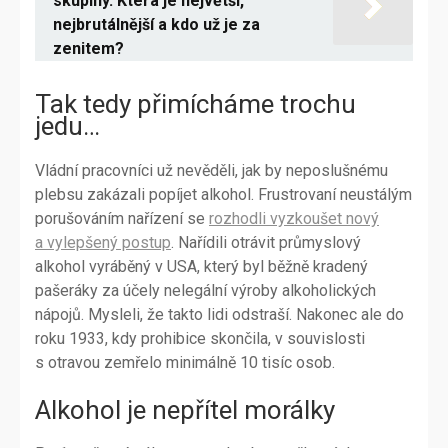
skupiny. Která je největší,
nejbrutálnější a kdo už je za
zenitem?
Tak tedy přimícháme trochu
jedu…
Vládní pracovníci už nevěděli, jak by neposlušnému
plebsu zakázali popíjet alkohol. Frustrovaní neustálým
porušováním nařízení se
rozhodli vyzkoušet nový
a vylepšený postup
. Nařídili otrávit průmyslový
alkohol vyráběný v USA, který byl běžně kradený
pašeráky za účely nelegální výroby alkoholických
nápojů. Mysleli, že takto lidi odstraší. Nakonec ale do
roku 1933, kdy prohibice skončila, v souvislosti
s otravou zemřelo minimálně 10 tisíc osob.
Alkohol je nepřítel morálky