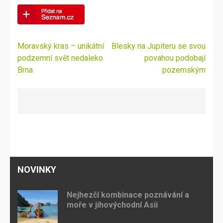
Navigace
Moravský kras – unikátní
Blesky na Jupiteru se svou
pro
podzemní svět nedaleko
povahou podobají
příspěvek
Brna
pozemským
NOVINKY
Nejhezčí kombinace poznávání a
moře v jihovýchodní Asii