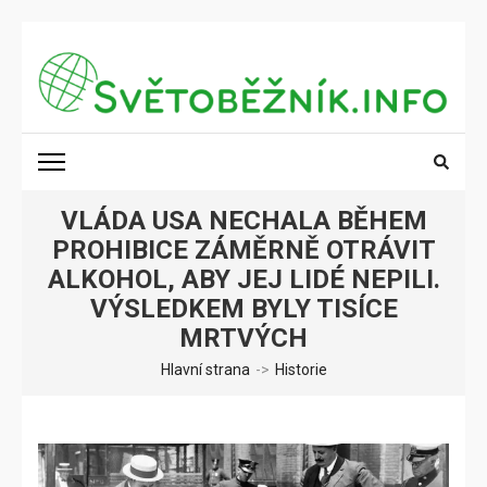
Přeskočit
na
obsah
(stiskněte
SVĚTOBĚŽNÍK.INFO
Poznání na dosah
Enter)
VLÁDA USA NECHALA BĚHEM
PROHIBICE ZÁMĚRNĚ OTRÁVIT
ALKOHOL, ABY JEJ LIDÉ NEPILI.
VÝSLEDKEM BYLY TISÍCE
MRTVÝCH
Hlavní strana
->
Historie