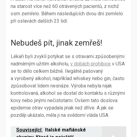
na starost více než 60 otrávených pacientů, z nichž
osm zemřelo. Během následujících dvou dní zemřelo
při oslavách dalších 23 lidí.
Nebudeš pít, jinak zemřeš!
Lékaři byli zvyklí potýkat se s otravami způsobenými
nadměrným užitím alkoholu,
v dobách prohibice
v USA
se to dělo celkem běžně. Ilegálně pašovaný
a vyrobený alkohol, například whiskey nebo gin, často
způsoboval lidem nesnáze. Výroba nebyla nijak
kontrolovaná, alkohol se dostal do kontaktu s různými
kovy nebo jinými nečistotami. Ovšem tato doslova
epidemie otrav vypadala jinak než dříve. A jak se
později ukázalo, měla ji na svědomí vláda USA.
Související:
Italské mafiánské