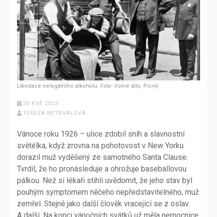
Likvidace nelegálního alkoholu. Foto: Volné dílo, Picryl
20 KVĚ 2023
TEREZA NETRVALOVÁ
Vánoce roku 1926 – ulice zdobil sníh a slavnostní
světélka, když zrovna na pohotovost v New Yorku
dorazil muž vyděšený ze samotného Santa Clause.
Tvrdil, že ho pronásleduje a ohrožuje baseballovou
pálkou. Než si lékaři stihli uvědomit, že jeho stav byl
pouhým symptomem něčeho nepředstavitelného, muž
zemřel. Stejně jako další člověk vracející se z oslav.
A další. Na konci vánočních svátků už měla nemocnice