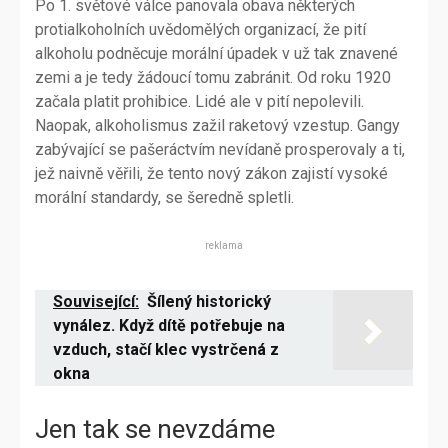
Po 1. světové válce panovala obava některých
protialkoholních uvědomělých organizací, že pití
alkoholu podněcuje morální úpadek v už tak znavené
zemi a je tedy žádoucí tomu zabránit. Od roku 1920
začala platit prohibice. Lidé ale v pití nepolevili.
Naopak, alkoholismus zažil raketový vzestup. Gangy
zabývající se pašeráctvím nevídaně prosperovaly a ti,
jež naivně věřili, že tento nový zákon zajistí vysoké
morální standardy, se šeredně spletli.
reklama
Související:
Šílený historický
vynález. Když dítě potřebuje na
vzduch, stačí klec vystrčená z
okna
Jen tak se nevzdáme