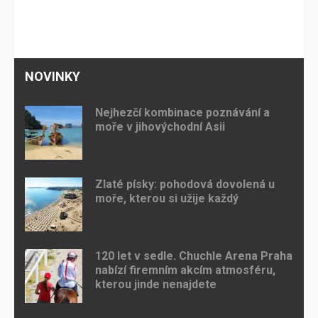
NOVINKY
Nejhezčí kombinace poznávání a
moře v jihovýchodní Asii
Zlaté písky: pohodová dovolená u
moře, kterou si užije každý
120 let v sedle. Chuchle Arena Praha
nabízí firemním akcím atmosféru,
kterou jinde nenajdete