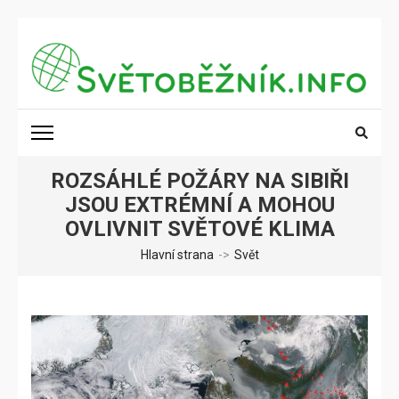
Přeskočit
na
obsah
(stiskněte
SVĚTOBĚŽNÍK.INFO
Poznání na dosah
Enter)
ROZSÁHLÉ POŽÁRY NA SIBIŘI
JSOU EXTRÉMNÍ A MOHOU
OVLIVNIT SVĚTOVÉ KLIMA
Hlavní strana
->
Svět