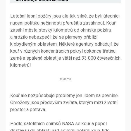
Letošní lesní požáry jsou ale tak silné, že byli úředníci
nuceni politiku nečinnosti přerušit a zasáhnout. Kouř
zasáhl města stovky kilometrů od ohniska požáru
a hrozilo nebezpečí, že se plameny přiblíží
k obydleným oblastem. Některé agentury odhadují, že
kouř v různých koncentracích pokryl dokonce třetinu
země a spálená oblast je větší než 33 000 čtverečních
kilometrů!
reklama
Kouř ale nezpůsobuje problémy jen lidem na pevnině.
Ohroženy jsou především zvířata, kterým mizí životní
prostor a potrava.
Podle satelitních snímků NASA se kouř a popel
dostává i do oblasti nad severní polární kruh, kde