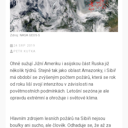
Zdroj: NASA GEOS-5
24 SRP 2019
PETR KUTKA
Ohně sužují Jižní Ameriku i asijskou část Ruska již
několik týdnů. Stejně tak jako oblast Amazonky, i Sibiř
má období se zvýšeným počtem požárů, která se rok
od roku liší svojí intenzitou v závislosti na
povětrnostních podmínkách. Letošní sezóna je ale
opravdu extrémní a ohrožuje i světové klima.
Hlavním zdrojem lesních požárů na Sibiři nejsou
bouřky ani sucho, ale člověk. Odhaduje se, že až za