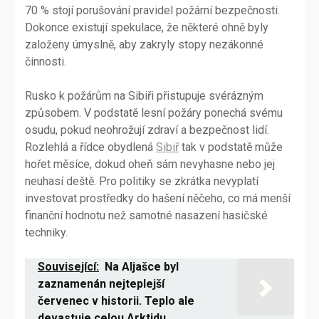
70 % stojí porušování pravidel požární bezpečnosti.
Dokonce existují spekulace, že některé ohně byly
založeny úmyslně, aby zakryly stopy nezákonné
činnosti.
Rusko k požárům na Sibiři přistupuje svérázným
způsobem. V podstatě lesní požáry ponechá svému
osudu, pokud neohrožují zdraví a bezpečnost lidí.
Rozlehlá a řídce obydlená
Sibiř
tak v podstatě může
hořet měsíce, dokud oheň sám nevyhasne nebo jej
neuhasí deště. Pro politiky se zkrátka nevyplatí
investovat prostředky do hašení něčeho, co má menší
finanční hodnotu než samotné nasazení hasičské
techniky.
Související:
Na Aljašce byl
zaznamenán nejteplejší
červenec v historii. Teplo ale
devastuje celou Arktidu