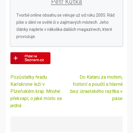
Petr Kutka
Tvorbě online obsahu se věnuje už od roku 2005. Rád
píše o dění ve světě či o zajímavých místech. Jeho
články najdete v několika dalších magazínech, které
provozuje.
Navigace
Pozůstatky hradu
Do Kataru za mořem,
pro
Karlskrone leží v
historií a pouští a hlavně
příspěvek
Plzeňském kraji. Mnohé
bez izraelského razítka v
překvapí, o jaké místo se
pase
jedná