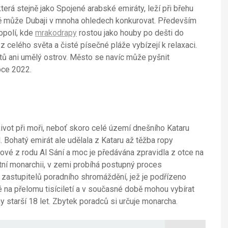
terá stejně jako Spojené arabské emiráty, leží při břehu
mě může Dubaji v mnoha ohledech konkurovat. Především
opolí, kde
mrakodrapy
rostou jako houby po dešti do
 z celého světa a čisté písečné pláže vybízejí k relaxaci.
tů ani umělý ostrov. Město se navíc může pyšnit
oce 2022.
ivot při moři, neboť skoro celé území dnešního Kataru
. Bohatý emirát ale udělala z Kataru až těžba ropy
ové z rodu Al Sání a moc je předávána zpravidla z otce na
utní monarchii, v zemi probíhá postupný proces
 zastupitelů poradního shromáždění, jež je podřízeno
 na přelomu tisíciletí a v současné době mohou vybírat
y starší 18 let. Zbytek poradců si určuje monarcha.