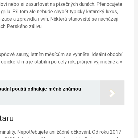
dovi nebo si zasurfovat na písečných dunách. Přenocujete
 grilu. Při tom ale nebude chybět typický katarský luxus,
zace a zpravidla i wifi. Některá stanoviště se nacházejí
ách Perského zálivu.
pňové sauny, letním měsícům se vyhněte. Ideální období
opické klima je stabilní po celý rok, prší jen výjimečně a v
padní poušti odhaluje méně známou
taru
inality. Nepotřebujete ani žádné očkování. Od roku 2017