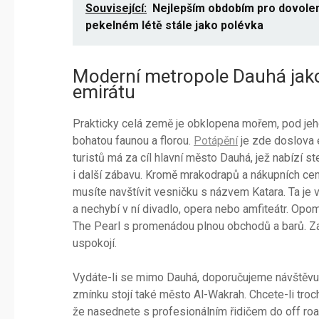
Související:
Nejlepším obdobím pro dovoleno
pekelném létě stále jako polévka
Moderní metropole Dauhá jako
emirátu
Prakticky celá země je obklopena mořem, pod jeho
bohatou faunou a florou.
Potápění
je zde doslova 
turistů má za cíl hlavní město Dauhá, jež nabízí 
i další zábavu. Kromě mrakodrapů a nákupních cent
musíte navštívit vesničku s názvem Katara. Ta je 
a nechybí v ní divadlo, opera nebo amfiteátr. Opo
The Pearl s promenádou plnou obchodů a barů. Za
uspokojí.
Vydáte-li se mimo Dauhá, doporučujeme návštěvu 
zmínku stojí také město Al-Wakrah. Chcete-li troch
že nasednete s profesionálním řidičem do off roa