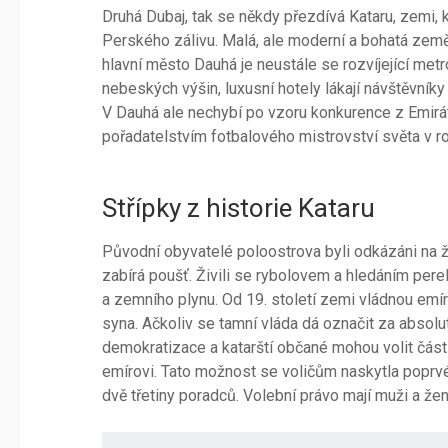
Druhá Dubaj, tak se někdy přezdívá Kataru, zemi, k
Perského zálivu. Malá, ale moderní a bohatá ze
hlavní město Dauhá je neustále se rozvíjející metr
nebeských výšin, luxusní hotely lákají návštěvníky
V Dauhá ale nechybí po vzoru konkurence z Emirá
pořadatelstvím fotbalového mistrovství světa v r
Střípky z historie Kataru
Původní obyvatelé poloostrova byli odkázáni na ž
zabírá poušť. Živili se rybolovem a hledáním perel
a zemního plynu. Od 19. století zemi vládnou emír
syna. Ačkoliv se tamní vláda dá označit za absol
demokratizace a katarští občané mohou volit část
emírovi. Tato možnost se voličům naskytla poprvé
dvě třetiny poradců. Volební právo mají muži a žen