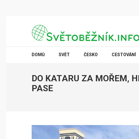
Přeskočit
na
obsah
(stiskněte
SVĚTOBĚŽNÍK.INFO
Poznání na dosah
Enter)
DOMŮ
SVĚT
ČESKO
CESTOVÁNÍ
DO KATARU ZA MOŘEM, HI
PASE