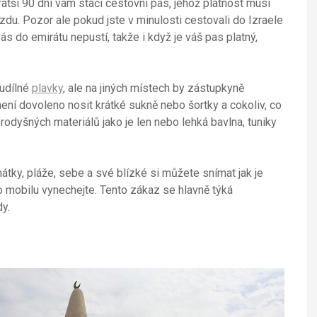
ratší 90 dní vám stačí cestovní pas, jehož platnost musí
du. Pozor ale pokud jste v minulosti cestovali do Izraele
s do emirátu nepustí, takže i když je váš pas platný,
oudílné
plavky
, ale na jiných místech by zástupkyně
ení dovoleno nosit krátké sukně nebo šortky a cokoliv, co
rodyšných materiálů jako je len nebo lehká bavlna, tuniky
átky, pláže, sebe a své blízké si můžete snímat jak je
bo mobilu vynechejte. Tento zákaz se hlavně týká
y.