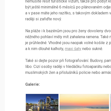
nemusíte řešit turistické vízum, takže pro pobyt k
být ještě minimálně 6 měsíců po plánovaném odjez
a v pase máte jeho razítko, s takovým dokladem vá
raději si zařiďte nový.
Na pláže i k bazénům jsou pro ženy dovoleny dv
něžného pohlaví měly mít zahalena ramena. Také n
je průhledné. Vhodné jsou naopak volné košile z p
a k nim dlouhé kalhoty,
maxi šaty
nebo sukně.
Také si dejte pozor při fotografování. Budovy, pam
libo. Cizí osoby raději v hledáčku fotoaparátu ne
muslimských žen a příslušníků policie nebo armád
Galerie: