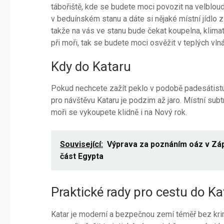
tábořiště, kde se budete moci povozit na velblou
v beduínském stanu a dáte si nějaké místní jídlo z
takže na vás ve stanu bude čekat koupelna, klimati
při moři, tak se budete moci osvěžit v teplých vln
Kdy do Kataru
Pokud nechcete zažít peklo v podobě padesátistu
pro návštěvu Kataru je podzim až jaro. Místní subtr
moři se vykoupete klidně i na Nový rok.
Související:
Výprava za poznáním oáz v Zá
část Egypta
Praktické rady pro cestu do Ka
Katar je moderní a bezpečnou zemí téměř bez krim