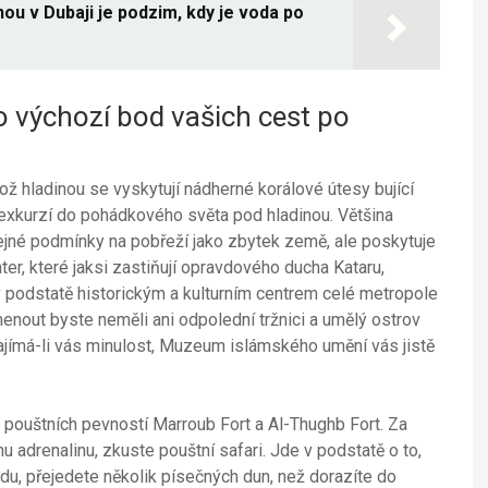
u v Dubaji je podzim, kdy je voda po
 výchozí bod vašich cest po
ž hladinou se vyskytují nádherné korálové útesy bující
exkurzí do pohádkového světa pod hladinou. Většina
stejné podmínky na pobřeží jako zbytek země, ale poskytuje
er, které jaksi zastiňují opravdového ducha Kataru,
v podstatě historickým a kulturním centrem celé metropole
menout byste neměli ani odpolední tržnici a umělý ostrov
jímá-li vás minulost, Muzeum islámského umění vás jistě
pouštních pevností Marroub Fort a Al-Thughb Fort. Za
u adrenalinu, zkuste pouštní safari. Jde v podstatě o to,
du, přejedete několik písečných dun, než dorazíte do