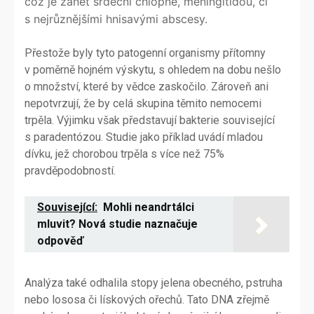
což je zánět srdeční chlopně, meningitidou, či
s nejrůznějšími hnisavými abscesy.
Přestože byly tyto patogenní organismy přítomny
v poměrně hojném výskytu, s ohledem na dobu nešlo
o množství, které by vědce zaskočilo. Zároveň ani
nepotvrzují, že by celá skupina těmito nemocemi
trpěla. Výjimku však představují bakterie související
s paradentózou. Studie jako příklad uvádí mladou
dívku, jež chorobou trpěla s více než 75%
pravděpodobností.
Související:
Mohli neandrtálci
mluvit? Nová studie naznačuje
odpověď
Analýza také odhalila stopy jelena obecného, pstruha
nebo lososa či lískových ořechů. Tato DNA zřejmě