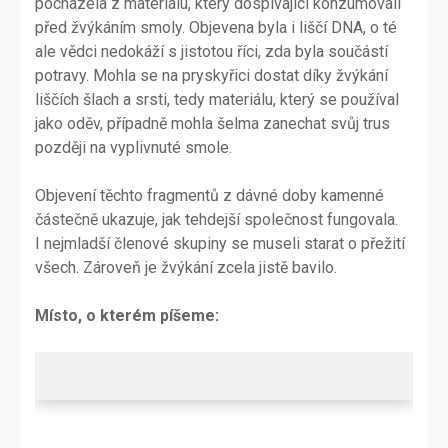
pocházela z materiálu, který dospívající konzumovali
před žvýkáním smoly. Objevena byla i liščí DNA, o té
ale vědci nedokáží s jistotou říci, zda byla součástí
potravy. Mohla se na pryskyřici dostat díky žvýkání
liščích šlach a srsti, tedy materiálu, který se používal
jako oděv, případně mohla šelma zanechat svůj trus
později na vyplivnuté smole.
Objevení těchto fragmentů z dávné doby kamenné
částečně ukazuje, jak tehdejší společnost fungovala.
I nejmladší členové skupiny se museli starat o přežití
všech. Zároveň je žvýkání zcela jistě bavilo.
Místo, o kterém píšeme: