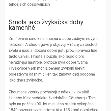
tehdejších dospívajících.
Smola jako žvýkačka doby
kamenné
Zmiňovaná smola není sama o sobě žádným novým
nálezem. Archeologové ji objevují v různých částech
světa a jsou si docela dobře jistí, proč ji pravěcí lidé
takto užívali. Hmota sloužila jako lepidlo pro
nejrůznější nástroje, protože byla dobře tvárná.
Pryskyřice však mohla během žvýkání ulevit
bolestivým dásním či jen tak zabavit děti podobně
jako dnes žvýkačka.
Zkoumané vzorky pocházejí z nálezu v lokalitě
Huseby Klev nedaleko švédského Göteborgu. Tam
bylo na počátku 90. let minulého století vykopáno
1849 pazourkových artefaktů a 115 kusů pryskyřice.