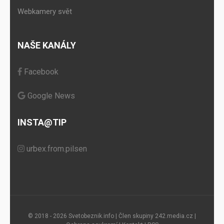
Webkamery svět
NAŠE KANÁLY
Facebook
Google News
INSTA@TIP
urbex.from.pilsen
© 2018 - 2026 Svetobeznik.info | Člen skupiny
242.media.cz
|