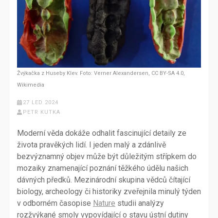
Žvýkačka z Huseby Klev. Foto: Verner Alexandersen, CC BY-SA 4.0,
Wikimedia
27 LED 2024
PETR KUTKA
Moderní věda dokáže odhalit fascinující detaily ze
života pravěkých lidí. I jeden malý a zdánlivě
bezvýznamný objev může být důležitým střípkem do
mozaiky znamenající poznání těžkého údělu našich
dávných předků. Mezinárodní skupina vědců čítající
biology, archeology či historiky zveřejnila minulý týden
v odborném časopise
Nature
studii analýzy
rozžvýkané smoly vypovídající o stavu ústní dutiny