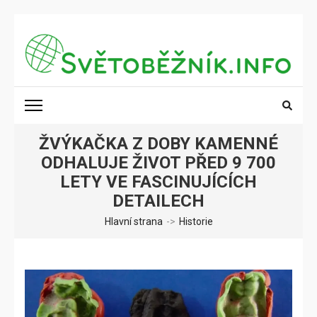
Přeskočit
na
obsah
(stiskněte
SVĚTOBĚŽNÍK.INFO
Poznání na dosah
Enter)
ŽVÝKAČKA Z DOBY KAMENNÉ
ODHALUJE ŽIVOT PŘED 9 700
LETY VE FASCINUJÍCÍCH
DETAILECH
Hlavní strana
->
Historie