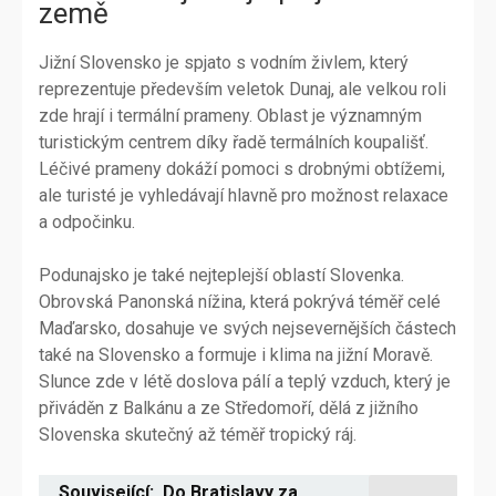
země
Jižní Slovensko je spjato s vodním živlem, který
reprezentuje především veletok Dunaj, ale velkou roli
zde hrají i termální prameny. Oblast je významným
turistickým centrem díky řadě termálních koupališť.
Léčivé prameny dokáží pomoci s drobnými obtížemi,
ale turisté je vyhledávají hlavně pro možnost relaxace
a odpočinku.
Podunajsko je také nejteplejší oblastí Slovenka.
Obrovská Panonská nížina, která pokrývá téměř celé
Maďarsko, dosahuje ve svých nejsevernějších částech
také na Slovensko a formuje i klima na jižní Moravě.
Slunce zde v létě doslova pálí a teplý vzduch, který je
přiváděn z Balkánu a ze Středomoří, dělá z jižního
Slovenska skutečný až téměř tropický ráj.
Související:
Do Bratislavy za