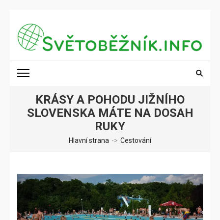
Přeskočit
na
obsah
(stiskněte
SVĚTOBĚŽNÍK.INFO
Poznání na dosah
Enter)
KRÁSY A POHODU JIŽNÍHO
SLOVENSKA MÁTE NA DOSAH
RUKY
Hlavní strana
->
Cestování