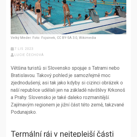
Velký Meder. Foto: Fojsinek, CC BY-SA 3.0, Wikimedia
7 LIS 2023
LUCIE ČECHOVÁ
Většina turistů si Slovensko spojuje s Tatrami nebo
Bratislavou. Takový pohled je samozřejmě moc
zjednodušený, asi tak jako kdyby si cizinci obrázek o
naší republice udělali jen na základě návštěvy Krkonoš
a Prahy. Slovensko je také daleko rozmanitější.
Zajímavým regionem je jižní část této země, takzvané
Podunajsko.
Termální ráj v nejteplejší části