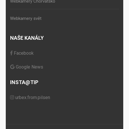
Webkamery Chorvatsko
Webkamery svět
NAŠE KANÁLY
Facebook
Google News
INSTA@TIP
urbex.from.pilsen