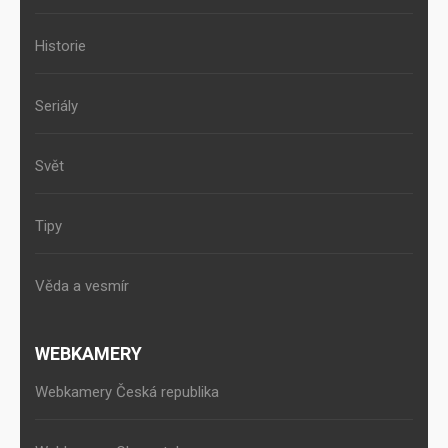
Historie
Seriály
Svět
Tipy
Věda a vesmír
WEBKAMERY
Webkamery Česká republika