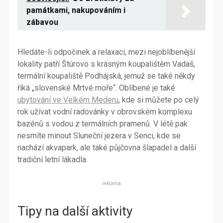
památkami, nakupováním i
zábavou
Hledáte-li odpočinek a relaxaci, mezi nejoblíbenější
lokality patří Štúrovo s krásným koupalištěm Vadaš,
termální koupaliště Podhájská, jemuž se také někdy
říká „slovenské Mrtvé moře“. Oblíbené je také
ubytování ve Velkém Mederu
, kde si můžete po celý
rok užívat vodní radovánky v obrovském komplexu
bazénů s vodou z termálních pramenů. V létě pak
nesmíte minout Sluneční jezera v Senci, kde se
nachází akvapark, ale také půjčovna šlapadel a další
tradiční letní lákadla.
reklama
Tipy na další aktivity