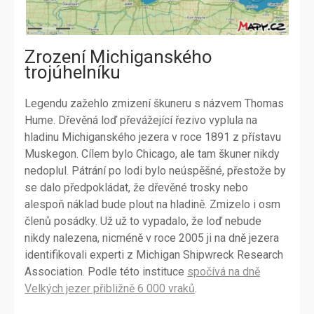
Zrození Michiganského
trojúhelníku
Legendu zažehlo zmizení škuneru s názvem Thomas
Hume. Dřevěná loď převážející řezivo vyplula na
hladinu Michiganského jezera v roce 1891 z přístavu
Muskegon. Cílem bylo Chicago, ale tam škuner nikdy
nedoplul. Pátrání po lodi bylo neúspěšné, přestože by
se dalo předpokládat, že dřevěné trosky nebo
alespoň náklad bude plout na hladině. Zmizelo i osm
členů posádky. Už už to vypadalo, že loď nebude
nikdy nalezena, nicméně v roce 2005 ji na dně jezera
identifikovali experti z Michigan Shipwreck Research
Association. Podle této instituce
spočívá na dně
Velkých jezer přibližně 6 000 vraků
.