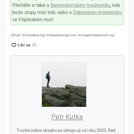
Přečtěte si také o
Benningtonském trojúhelníku
, kde
beze stopy mizí lidé, nebo o
Ďábelském trojúhelníku
ve Filipínském moři.
Zdroje: historydaily.org; milwaukeemag.com; michiganshipwrecks.org
Petr Kutka
Tvorbě online obsahu se věnuje už od roku 2005. Rád