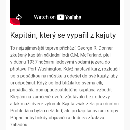
Kapitán, který se vypařil z kajuty
To nejzajímavější teprve přichází. George R. Donner,
zkušený kapitán nákladní lodi O.M. McFarland, plul
v dubnu 1937 nočními ledovými vodami jezera do
přístavu Port Washington. Když nastavil kurz, rozloučil
se s posádkou na můstku a odešel do své kajuty, aby
si odpočinul. Když se loď blížila ke svému cíli,
posádka šla osmapadesátiletého kapitána vzbudit.
Klepání na zamčené dveře zůstávalo bez odezvy,
a tak muži dveře vylomili. Kajuta však zela prázdnotou.
Prohledána byla i celá loď, ale po kapitánovi ani stopy.
Případ nebyl nikdy objasněn a dodnes zůstává
záhadou.