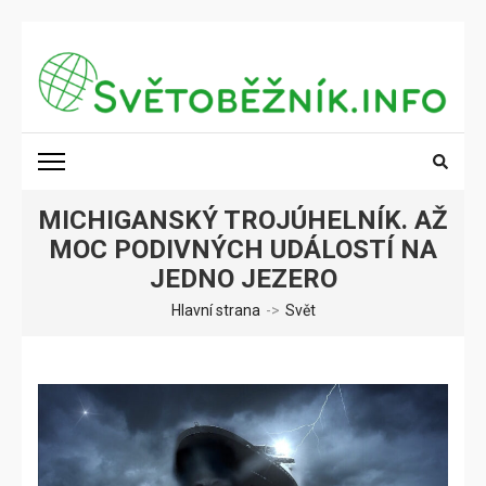
Přeskočit
na
obsah
(stiskněte
SVĚTOBĚŽNÍK.INFO
Poznání na dosah
Enter)
MICHIGANSKÝ TROJÚHELNÍK. AŽ
MOC PODIVNÝCH UDÁLOSTÍ NA
JEDNO JEZERO
Hlavní strana
->
Svět