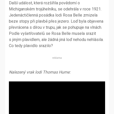
Další událost, která rozšířila povědomí o
Michiganském trojúhelníku, se odehrála v roce 1921.
Jedenáctičlenná posádka lodi Rosa Belle zmizela
beze stopy při plavbě přes jezero. Loď byla objevena
převrácena s dírou v trupu, jak se pohupuje na vlnách.
Podle vyšetřovatelů se Rosa Belle musela srazit
s jiným plavidlem, ale žádná jiná loď nehodu nehlásila.
Co tedy plavidlo srazilo?
reklama
Nalezený vrak lodi Thomas Hume: