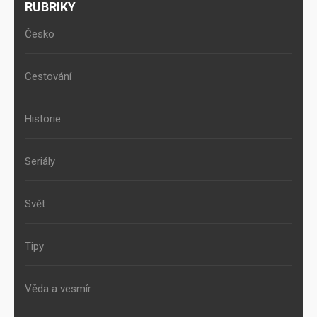
RUBRIKY
Česko
Cestování
Historie
Seriály
Svět
Tipy
Věda a vesmír