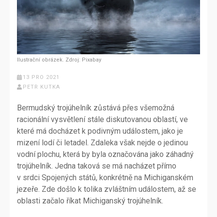
Ilustrační obrázek. Zdroj: Pixabay
13 PRO 2021
PETR KUTKA
Bermudský trojúhelník zůstává přes všemožná
racionální vysvětlení stále diskutovanou oblastí, ve
které má docházet k podivným událostem, jako je
mizení lodí či letadel. Zdaleka však nejde o jedinou
vodní plochu, která by byla označována jako záhadný
trojúhelník. Jedna taková se má nacházet přímo
v srdci Spojených států, konkrétně na Michiganském
jezeře. Zde došlo k tolika zvláštním událostem, až se
oblasti začalo říkat Michiganský trojúhelník.