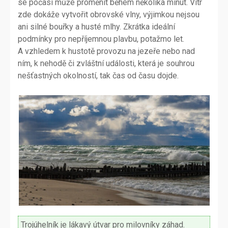
se počasí může proměnit během několika minut. Vítr
zde dokáže vytvořit obrovské vlny, výjimkou nejsou
ani silné bouřky a husté mlhy. Zkrátka ideální
podmínky pro nepříjemnou plavbu, potažmo let.
A vzhledem k hustotě provozu na jezeře nebo nad
ním, k nehodě či zvláštní události, která je souhrou
nešťastných okolností, tak čas od času dojde.
Trojúhelník je lákavý útvar pro milovníky záhad.