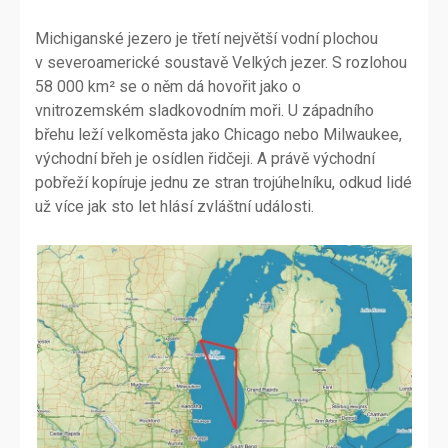
Michiganské jezero je třetí největší vodní plochou
v severoamerické soustavě Velkých jezer. S rozlohou
58 000 km² se o něm dá hovořit jako o
vnitrozemském sladkovodním moři. U západního
břehu leží velkoměsta jako Chicago nebo Milwaukee,
východní břeh je osídlen řidčeji. A právě východní
pobřeží kopíruje jednu ze stran trojúhelníku, odkud lidé
už více jak sto let hlásí zvláštní události.