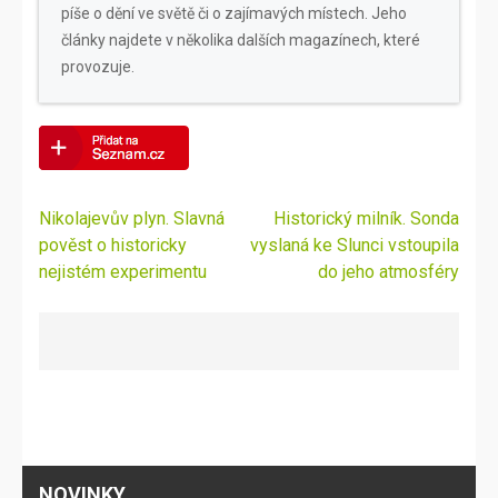
píše o dění ve světě či o zajímavých místech. Jeho
články najdete v několika dalších magazínech, které
provozuje.
Navigace
Nikolajevův plyn. Slavná
Historický milník. Sonda
pro
pověst o historicky
vyslaná ke Slunci vstoupila
příspěvek
nejistém experimentu
do jeho atmosféry
NOVINKY