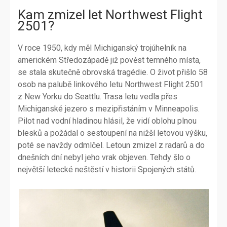
Kam zmizel let Northwest Flight
2501?
V roce 1950, kdy měl Michiganský trojúhelník na
americkém Středozápadě již pověst temného místa,
se stala skutečně obrovská tragédie. O život přišlo 58
osob na palubě linkového letu Northwest Flight 2501
z New Yorku do Seattlu. Trasa letu vedla přes
Michiganské jezero s mezipřistáním v Minneapolis.
Pilot nad vodní hladinou hlásil, že vidí oblohu plnou
blesků a požádal o sestoupení na nižší letovou výšku,
poté se navždy odmlčel. Letoun zmizel z radarů a do
dnešních dní nebyl jeho vrak objeven. Tehdy šlo o
největší letecké neštěstí v historii Spojených států.