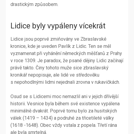
drastickým způsobem.
Lidice byly vypáleny vícekrát
Lidice jsou poprvé zmiňovány ve Zbraslavské
kronice, kde je uveden Pavlík z Lidic. Ten se měl
vyznamenat při vyhánění německých měšťanů z Prahy
v roce 1309. Je paradox, že psané dějiny Lidic začínají
právě takto. Činy tohoto muže sice zbraslavský
kronikář nepopisuje, ale lidé ve středověku
s nepohodlnými lidmi nejednali zrovna v rukavičkách.
Osud se s Lidicemi moc nemazlil ani v jejich dřívější
historii. Vesnice byla během své existence vypálena
minimálně dvakrát. Poprvé tomu bylo za husitských
válek (1419 – 1434) a podruhé za třicetileté války
(1618 -1648). Obec vždy vstala z popela. Třetí rána
ale byla smrtelná.