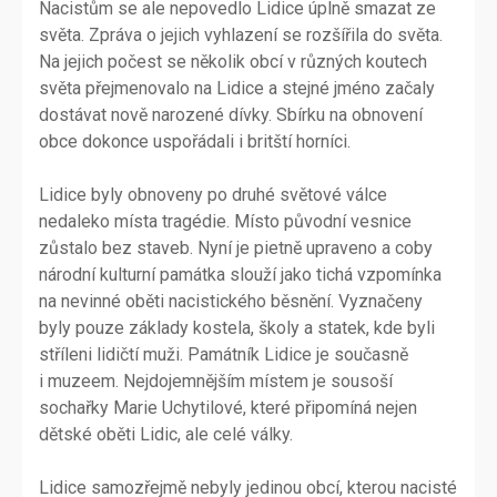
Nacistům se ale nepovedlo Lidice úplně smazat ze
světa. Zpráva o jejich vyhlazení se rozšířila do světa.
Na jejich počest se několik obcí v různých koutech
světa přejmenovalo na Lidice a stejné jméno začaly
dostávat nově narozené dívky. Sbírku na obnovení
obce dokonce uspořádali i britští horníci.
Lidice byly obnoveny po druhé světové válce
nedaleko místa tragédie. Místo původní vesnice
zůstalo bez staveb. Nyní je pietně upraveno a coby
národní kulturní památka slouží jako tichá vzpomínka
na nevinné oběti nacistického běsnění. Vyznačeny
byly pouze základy kostela, školy a statek, kde byli
stříleni lidičtí muži. Památník Lidice je současně
i muzeem. Nejdojemnějším místem je sousoší
sochařky Marie Uchytilové, které připomíná nejen
dětské oběti Lidic, ale celé války.
Lidice samozřejmě nebyly jedinou obcí, kterou nacisté