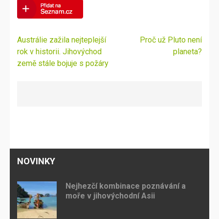
Navigace
Austrálie zažila nejteplejší
Proč už Pluto není
pro
rok v historii. Jihovýchod
planeta?
příspěvek
země stále bojuje s požáry
NOVINKY
Nejhezčí kombinace poznávání a
moře v jihovýchodní Asii