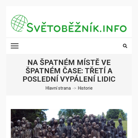
Přeskočit
na
obsah
(stiskněte
SVĚTOBĚŽNÍK.INFO
Poznání na dosah
Enter)
NA ŠPATNÉM MÍSTĚ VE
ŠPATNÉM ČASE: TŘETÍ A
POSLEDNÍ VYPÁLENÍ LIDIC
Hlavní strana
->
Historie