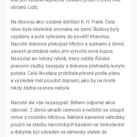
občanů Lidic.
Na děsivou akci osobně dohlížel K. H. Frank. Celá
obec byla následně srovnána se zemí. Budovy byly
vypáleny a poté vyhozeny do povětří trhavinou.
Nacisté dokonce překopali hřbitov a sutinami z domů
zavezli prohlubně nebo jimi vytvořili nové kopce.
Nezůstal ani lidický rybník, který oddíly Říšské
pracovní služby zasypaly a dokonce přehradily koryto
potoka. Celá likvidace probíhala přesně podle plánu
a výsledek měl působit dojmem, jako by na místě
nikdy žádná vesnice nebyla.
Nacisté ale vše nezasypali. Během odporné akce
rabovali. Z domů ukradli cennosti a neštítili se oloupit
mrtvé z místního hřbitova. Některé kamenné náhrobky
použili na stavbu nacistických kasáren na Veleslavíně
a dobytek byl odveden na německý statek do