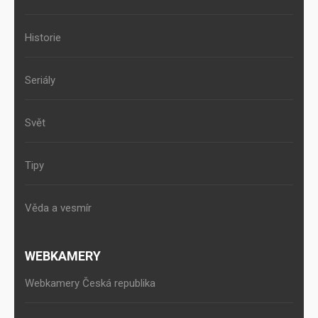
Historie
Seriály
Svět
Tipy
Věda a vesmír
WEBKAMERY
Webkamery Česká republika