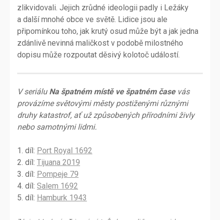
zlikvidovali. Jejich zrůdné ideologii padly i Ležáky
a další mnohé obce ve světě. Lidice jsou ale
připomínkou toho, jak krutý osud může být a jak jedna
zdánlivě nevinná maličkost v podobě milostného
dopisu může rozpoutat děsivý kolotoč událostí.
V seriálu
Na špatném místě ve špatném čase
vás
provázíme světovými městy postiženými různými
druhy katastrof, ať už způsobených přírodními živly
nebo samotnými lidmi.
1. díl:
Port Royal 1692
2. díl:
Tijuana 2019
3. díl:
Pompeje 79
4. díl:
Salem 1692
5. díl:
Hamburk 1943