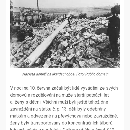
Nacista dohlíží na likvidaci obce. Foto: Public domain
V noci na 10. června začali být lidé vyváděni ze svých
domovů a rozdělováni na muže starší patnácti let
a ženy s dětmi. Všichni muži byli ještě téhož dne
zavražděni na statku č. p. 13, děti byly odebrány
matkám a odvezené na převýchovu nebo zavražděné,
ženy byly transportovány do koncentračních táborů,
kde jich většina nepřežila. Celkem přišlo o život 340