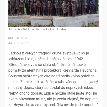
Památník dětským obětem války. Foto: Pixabay
3 LED 2020
PETR KUTKA
Jednou z velkých tragédií druhé světové války je
vyhlazení Lidic, k němuž došlo v červnu 1942.
Středočeská ves se stala obětí kruté německé
pomsty za atentát na protektora Reinharda Heydricha.
Souhrou nešťastných okolností padla volba právě na
Lidice. Záminkou k vraždění a rabování se stal nejasný
milostný dopis, který se dostal do nepravých rukou.
Nebýt onoho dopisu, Lidice možná stále ještě stojí na
svém původním místě, ale je zcela zřejmé, že odplata
za Heydrichovu smrt by proběhla někde jinde podobně