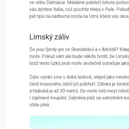
ve stínu Dalmácie. Malebné pobřeží tohoto poloost
vás dýchne Itálie, což pocítíte třeba v Pule. Poku
pět tipů na nádherná místa na Istrii, která vás ok
Limský záliv
Že jsou fjordy jen ve Skandinávii a v Arktidě? Kd
moře. Pokud vám ale bude někdo tvrdit, že Limský 
totiž tento úzký pruh moře skutečně označuje jako
Záliv vznikl sice v době ledové, stejně jako mnoho
části krasového údolí při pobřeží. Zátoka je širok
a hluboká je až 30 metrů. Do moře ústí mezi městy
i zajímavé koupání. Zejména pláž na samotném kon
stále plná.