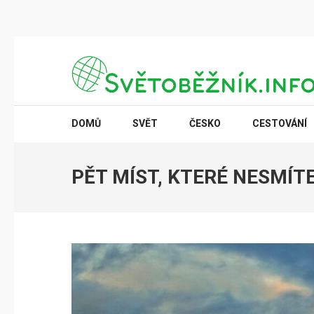
Přeskočit
na
obsah
(stiskněte
SVĚTOBĚŽNÍK.INFO
Poznání na dosah
Enter)
DOMŮ
SVĚT
ČESKO
CESTOVÁNÍ
PĚT MÍST, KTERÉ NESMÍTE