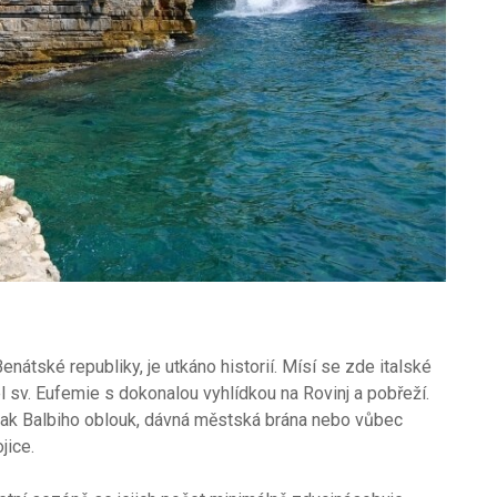
átské republiky, je utkáno historií. Mísí se zde italské
 sv. Eufemie s dokonalou vyhlídkou na Rovinj a pobřeží.
však Balbiho oblouk, dávná městská brána nebo vůbec
jice.