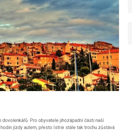
 dovolenkářů. Pro obyvatele jihozápadní části naší
hodin jízdy autem, přesto Istrie stále tak trochu zůstává