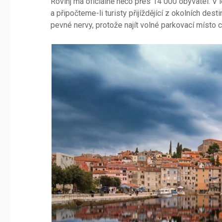
Rovinj má oficiálně něco přes 14 000 obyvatel. V 
a připočteme-li turisty přijíždějící z okolních dest
pevné nervy, protože najít volné parkovací místo ch