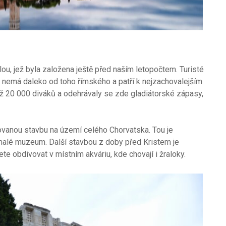
lou, jež byla založena ještě před naším letopočtem. Turisté
 nemá daleko od toho římského a patří k nejzachovalejším
až 20 000 diváků a odehrávaly se zde gladiátorské zápasy,
ovanou stavbu na území celého Chorvatska. Tou je
 malé muzeum. Další stavbou z doby před Kristem je
e obdivovat v místním akváriu, kde chovají i žraloky.