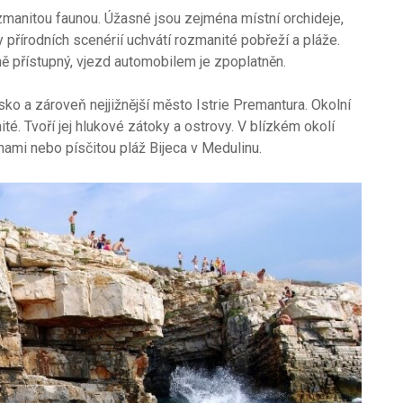
 rozmanitou faunou. Úžasné jsou zejména místní orchideje,
 přírodních scenérií uchvátí rozmanité pobřeží a pláže.
ně přístupný, vjezd automobilem je zpoplatněn.
o a zároveň nejjižnější město Istrie Premantura. Okolní
ité. Tvoří jej hlukové zátoky a ostrovy. V blízkém okolí
nami nebo písčitou pláž Bijeca v Medulinu.