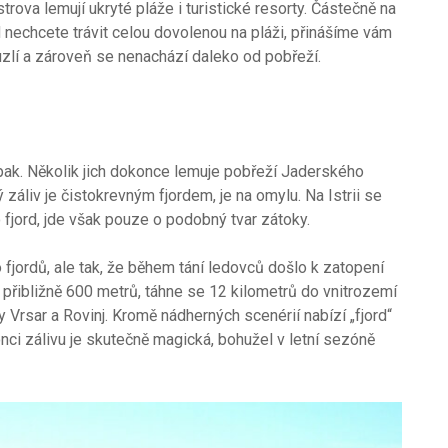
rova lemují ukryté pláže i turistické resorty. Částečně na
d nechcete trávit celou dovolenou na pláži, přinášíme vám
ouzlí a zároveň se nenachází daleko od pobřeží.
epak. Několik jich dokonce lemuje pobřeží Jaderského
záliv je čistokrevným fjordem, je na omylu. Na Istrii se
 fjord, jde však pouze o podobný tvar zátoky.
 fjordů, ale tak, že během tání ledovců došlo k zatopení
á přibližně 600 metrů, táhne se 12 kilometrů do vnitrozemí
 Vrsar a Rovinj. Kromě nádherných scenérií nabízí „fjord“
ci zálivu je skutečně magická, bohužel v letní sezóně