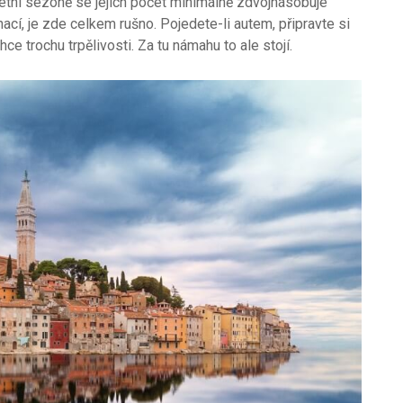
letní sezóně se jejich počet minimálně zdvojnásobuje
inací, je zde celkem rušno. Pojedete-li autem, připravte si
ce trochu trpělivosti. Za tu námahu to ale stojí.