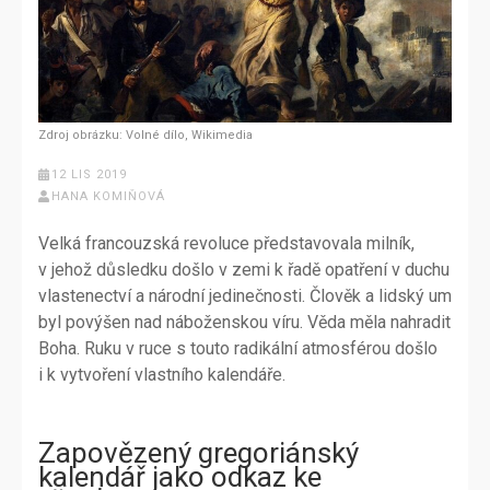
Zdroj obrázku: Volné dílo, Wikimedia
12 LIS 2019
HANA KOMIŇOVÁ
Velká francouzská revoluce představovala milník,
v jehož důsledku došlo v zemi k řadě opatření v duchu
vlastenectví a národní jedinečnosti. Člověk a lidský um
byl povýšen nad náboženskou víru. Věda měla nahradit
Boha. Ruku v ruce s touto radikální atmosférou došlo
i k vytvoření vlastního kalendáře.
Zapovězený gregoriánský
kalendář jako odkaz ke