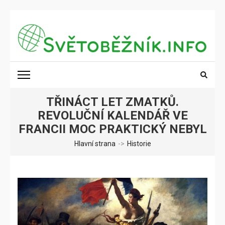
Přeskočit
na
obsah
(stiskněte
SVĚTOBĚŽNÍK.INFO
Poznání na dosah
Enter)
TŘINÁCT LET ZMATKŮ.
REVOLUČNÍ KALENDÁŘ VE
FRANCII MOC PRAKTICKÝ NEBYL
Hlavní strana
->
Historie