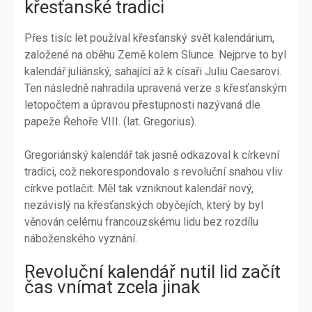
křesťanské tradici
Přes tisíc let používal křesťanský svět kalendárium,
založené na oběhu Země kolem Slunce. Nejprve to byl
kalendář juliánský, sahající až k císaři Juliu Caesarovi.
Ten následně nahradila upravená verze s křesťanským
letopočtem a úpravou přestupnosti nazývaná dle
papeže Řehoře VIII. (lat. Gregorius).
Gregoriánský kalendář tak jasně odkazoval k církevní
tradici, což nekorespondovalo s revoluční snahou vliv
církve potlačit. Měl tak vzniknout kalendář nový,
nezávislý na křesťanských obyčejích, který by byl
věnován celému francouzskému lidu bez rozdílu
náboženského vyznání.
Revoluční kalendář nutil lid začít
čas vnímat zcela jinak