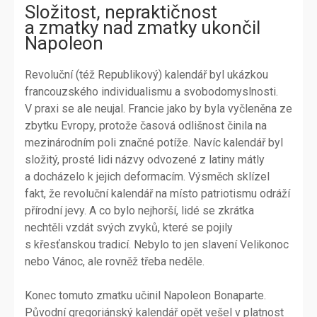
Složitost, nepraktičnost
a zmatky nad zmatky ukončil
Napoleon
Revoluční (též Republikový) kalendář byl ukázkou
francouzského individualismu a svobodomyslnosti.
V praxi se ale neujal. Francie jako by byla vyčleněna ze
zbytku Evropy, protože časová odlišnost činila na
mezinárodním poli značné potíže. Navíc kalendář byl
složitý, prosté lidi názvy odvozené z latiny mátly
a docházelo k jejich deformacím. Výsměch sklízel
fakt, že revoluční kalendář na místo patriotismu odráží
přírodní jevy. A co bylo nejhorší, lidé se zkrátka
nechtěli vzdát svých zvyků, které se pojily
s křesťanskou tradicí. Nebylo to jen slavení Velikonoc
nebo Vánoc, ale rovněž třeba neděle.
Konec tomuto zmatku učinil Napoleon Bonaparte.
Původní gregoriánský kalendář opět vešel v platnost