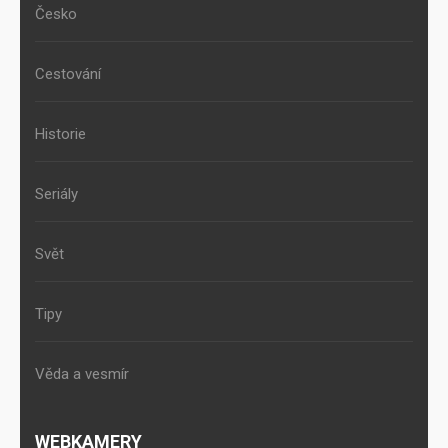
Česko
Cestování
Historie
Seriály
Svět
Tipy
Věda a vesmír
WEBKAMERY