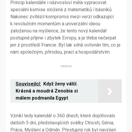
Princip kalendáře i názvosloví měla vypracovat
speciální komise složená z matematiků i básníků.
Nakonec zvítězil kompromis mezi verzí odkazující
k revolučním momentům a univerzální ideou
založenou na myšlence, že tento nový kalendář
postupně přijme i zbytek Evropy, a je třeba nečerpat
jen z prostředí Francie. Byl tak silně ovlivněn tím, co je
nám společným, přírodou, prací a hospodářstvím.
reklama
Související:
Když ženy válčí.
Krásná a moudrá Zenobia si
málem podmanila Egypt
Vznikl tedy kalendář o 360 dnech, které doplňovalo
dalších 5 dní, představujících svátky Ctnosti, Génia,
Práce, Myšlení a Odměn. Přestupný rok byl navýšen