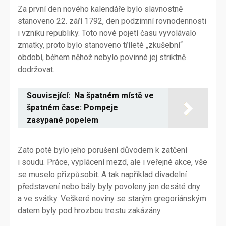
Za první den nového kalendáře bylo slavnostně
stanoveno 22. září 1792, den podzimní rovnodennosti
i vzniku republiky. Toto nové pojetí času vyvolávalo
zmatky, proto bylo stanoveno tříleté „zkušební“
období, během něhož nebylo povinné jej striktně
dodržovat.
Související:
Na špatném místě ve
špatném čase: Pompeje
zasypané popelem
Zato poté bylo jeho porušení důvodem k zatčení
i soudu. Práce, vyplácení mezd, ale i veřejné akce, vše
se muselo přizpůsobit. A tak například divadelní
představení nebo bály byly povoleny jen desáté dny
a ve svátky. Veškeré noviny se starým gregoriánským
datem byly pod hrozbou trestu zakázány.