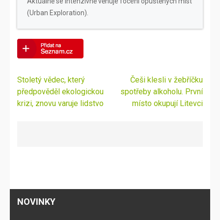
Aktuálně se intenzivně věnuje focení opuštěných míst
(Urban Exploration).
Navigace
Stoletý vědec, který
Češi klesli v žebříčku
pro
předpověděl ekologickou
spotřeby alkoholu. První
příspěvek
krizi, znovu varuje lidstvo
místo okupují Litevci
NOVINKY