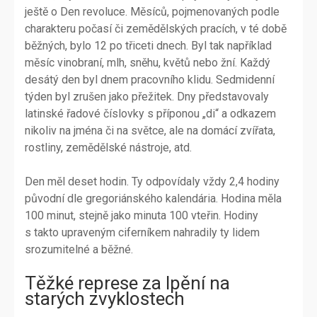
ještě o Den revoluce. Měsíců, pojmenovaných podle
charakteru počasí či zemědělských pracích, v té době
běžných, bylo 12 po třiceti dnech. Byl tak například
měsíc vinobraní, mlh, sněhu, květů nebo žní. Každý
desátý den byl dnem pracovního klidu. Sedmidenní
týden byl zrušen jako přežitek. Dny představovaly
latinské řadové číslovky s příponou „di“ a odkazem
nikoliv na jména či na světce, ale na domácí zvířata,
rostliny, zemědělské nástroje, atd.
Den měl deset hodin. Ty odpovídaly vždy 2,4 hodiny
původní dle gregoriánského kalendária. Hodina měla
100 minut, stejně jako minuta 100 vteřin. Hodiny
s takto upraveným ciferníkem nahradily ty lidem
srozumitelné a běžné.
Těžké represe za lpění na
starých zvyklostech