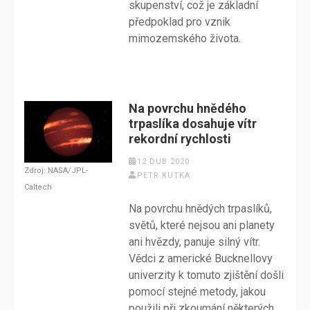
skupenství, což je základní
předpoklad pro vznik
mimozemského života.
Na povrchu hnědého
trpaslíka dosahuje vítr
rekordní rychlosti
12 DUB 2020
Zdroj: NASA/JPL-
PETR KUTKA
Caltech
Na povrchu hnědých trpaslíků,
světů, které nejsou ani planety
ani hvězdy, panuje silný vítr.
Vědci z americké Bucknellovy
univerzity k tomuto zjištění došli
pomocí stejné metody, jakou
použili při zkoumání některých