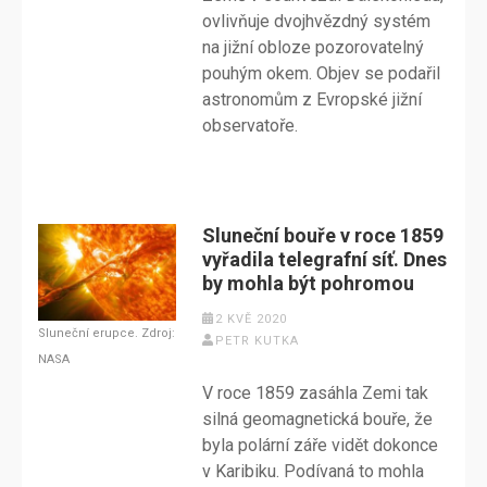
ovlivňuje dvojhvězdný systém
na jižní obloze pozorovatelný
pouhým okem. Objev se podařil
astronomům z Evropské jižní
observatoře.
Sluneční bouře v roce 1859
vyřadila telegrafní síť. Dnes
by mohla být pohromou
2 KVĚ 2020
Sluneční erupce. Zdroj:
PETR KUTKA
NASA
V roce 1859 zasáhla Zemi tak
silná geomagnetická bouře, že
byla polární záře vidět dokonce
v Karibiku. Podívaná to mohla