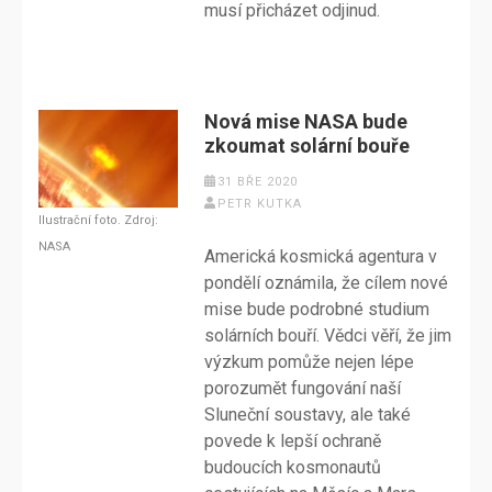
musí přicházet odjinud.
Nová mise NASA bude
zkoumat solární bouře
31 BŘE 2020
PETR KUTKA
Ilustrační foto. Zdroj:
NASA
Americká kosmická agentura v
pondělí oznámila, že cílem nové
mise bude podrobné studium
solárních bouří. Vědci věří, že jim
výzkum pomůže nejen lépe
porozumět fungování naší
Sluneční soustavy, ale také
povede k lepší ochraně
budoucích kosmonautů