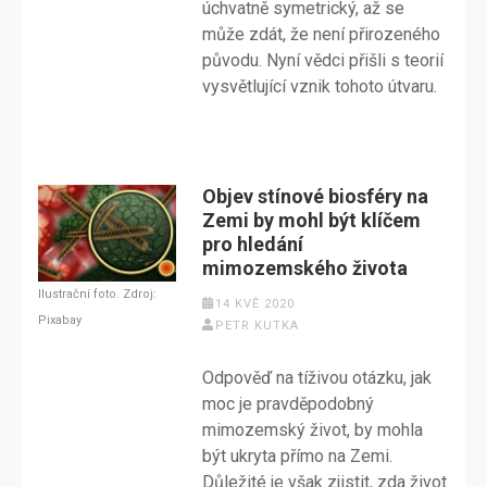
úchvatně symetrický, až se
může zdát, že není přirozeného
původu. Nyní vědci přišli s teorií
vysvětlující vznik tohoto útvaru.
Objev stínové biosféry na
Zemi by mohl být klíčem
pro hledání
mimozemského života
Ilustrační foto. Zdroj:
14 KVĚ 2020
Pixabay
PETR KUTKA
Odpověď na tíživou otázku, jak
moc je pravděpodobný
mimozemský život, by mohla
být ukryta přímo na Zemi.
Důležité je však zjistit, zda život