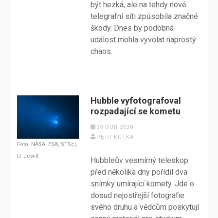
být hezká, ale na tehdy nové
telegrafní síti způsobila značné
škody. Dnes by podobná
událost mohla vyvolat naprostý
chaos.
Hubble vyfotografoval
rozpadající se kometu
29 DUB 2020
PETR KUTKA
Foto: NASA, ESA, STScI,
D. Jewitt
Hubbleův vesmírný teleskop
před několika dny pořídil dva
snímky umírající komety. Jde o
dosud nejostřejší fotografie
svého druhu a vědcům poskytují