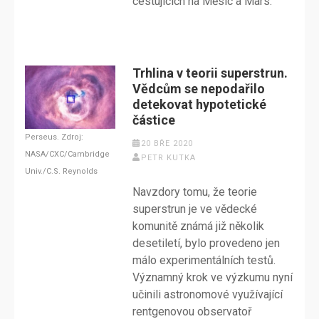
cestujících na Měsíc a Mars.
Trhlina v teorii superstrun.
Vědcům se nepodařilo
detekovat hypotetické
částice
Perseus. Zdroj:
20 BŘE 2020
NASA/CXC/Cambridge
PETR KUTKA
Univ./C.S. Reynolds
Navzdory tomu, že teorie
superstrun je ve vědecké
komunitě známá již několik
desetiletí, bylo provedeno jen
málo experimentálních testů.
Významný krok ve výzkumu nyní
učinili astronomové využívající
rentgenovou observatoř