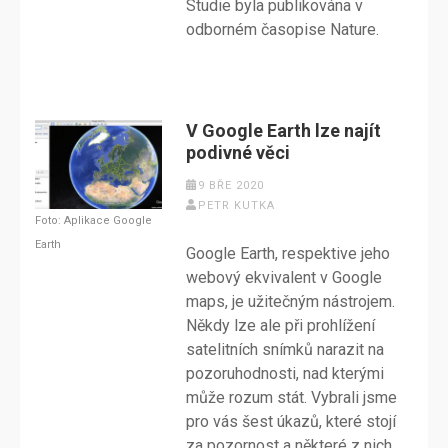
Studie byla publikována v
odborném časopise Nature.
V Google Earth lze najít
podivné věci
9 BŘE 2020
PETR KUTKA
Foto: Aplikace Google
Earth
Google Earth, respektive jeho
webový ekvivalent v Google
maps, je užitečným nástrojem.
Někdy lze ale při prohlížení
satelitních snímků narazit na
pozoruhodnosti, nad kterými
může rozum stát. Vybrali jsme
pro vás šest úkazů, které stojí
za pozornost a některé z nich