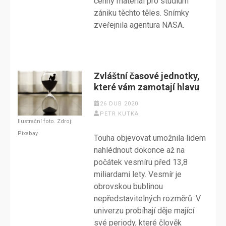
cenný materiál pro studium
zániku těchto těles. Snímky
zveřejnila agentura NASA.
Zvláštní časové jednotky,
které vám zamotají hlavu
26 DUB 2020
PETR KUTKA
Ilustrační foto. Zdroj:
Pixabay
Touha objevovat umožnila lidem
nahlédnout dokonce až na
počátek vesmíru před 13,8
miliardami lety. Vesmír je
obrovskou bublinou
nepředstavitelných rozměrů. V
univerzu probíhají děje mající
své periody, které člověk