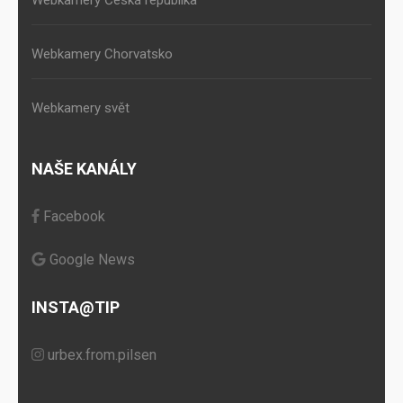
Webkamery Chorvatsko
Webkamery svět
NAŠE KANÁLY
Facebook
Google News
INSTA@TIP
urbex.from.pilsen