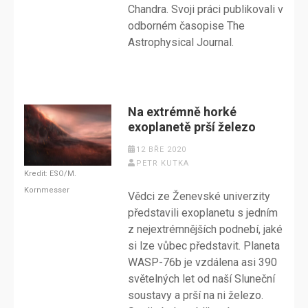
Chandra. Svoji práci publikovali v
odborném časopise The
Astrophysical Journal.
Na extrémně horké
exoplanetě prší železo
12 BŘE 2020
PETR KUTKA
Kredit: ESO/M.
Kornmesser
Vědci ze Ženevské univerzity
představili exoplanetu s jedním
z nejextrémnějších podnebí, jaké
si lze vůbec představit. Planeta
WASP-76b je vzdálena asi 390
světelných let od naší Sluneční
soustavy a prší na ni železo.