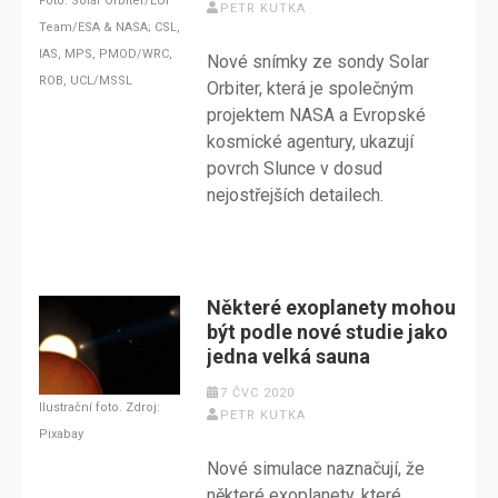
Foto: Solar Orbiter/EUI
PETR KUTKA
Team/ESA & NASA; CSL,
IAS, MPS, PMOD/WRC,
Nové snímky ze sondy Solar
ROB, UCL/MSSL
Orbiter, která je společným
projektem NASA a Evropské
kosmické agentury, ukazují
povrch Slunce v dosud
nejostřejších detailech.
Některé exoplanety mohou
být podle nové studie jako
jedna velká sauna
7 ČVC 2020
Ilustrační foto. Zdroj:
PETR KUTKA
Pixabay
Nové simulace naznačují, že
některé exoplanety, které