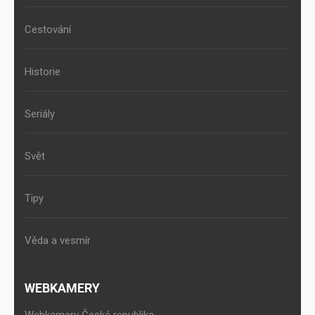
Cestování
Historie
Seriály
Svět
Tipy
Věda a vesmír
WEBKAMERY
Webkamery Česká republika