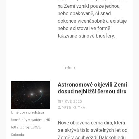
na Zemi vznikl pouze jednou,
nebo opakovaně, či snad
dokonce vícenásobně a existuje
nebo existoval ve formě
takzvané stínové biosféry.
reklama
Astronomové objevili Zemi
dosud nejbližší černou díru
7 KVĚ 2020
PETR KUTKA
Umělcova představa
černé díry v systému HR
Nově objevená černá díra, která
6819. Zdroj: ESO/L.
se skrývá tisíc světelných let od
Calçada
Země v souhvězdí Dalekohledu,