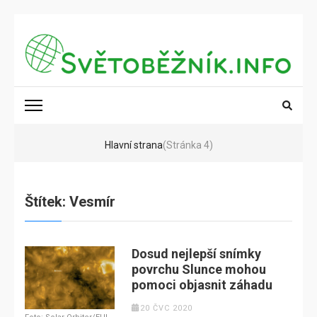
Přeskočit
na
obsah
(stiskněte
SVĚTOBĚŽNÍK.INFO
Poznání na dosah
Enter)
Hlavní strana
(Stránka 4)
Štítek:
Vesmír
Dosud nejlepší snímky
povrchu Slunce mohou
pomoci objasnit záhadu
20 ČVC 2020