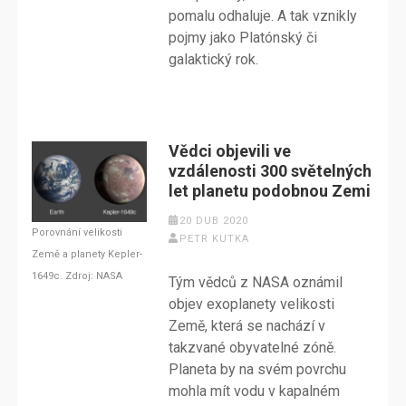
pomalu odhaluje. A tak vznikly
pojmy jako Platónský či
galaktický rok.
Vědci objevili ve
vzdálenosti 300 světelných
let planetu podobnou Zemi
20 DUB 2020
Porovnání velikosti
PETR KUTKA
Země a planety Kepler-
1649c. Zdroj: NASA
Tým vědců z NASA oznámil
objev exoplanety velikosti
Země, která se nachází v
takzvané obyvatelné zóně.
Planeta by na svém povrchu
mohla mít vodu v kapalném