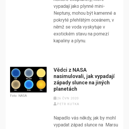
vypadají jako plynné mini-
Neptuny, mohou být kamenné a
pokryté přehřátým oceánem, v
němž se voda vyskytuje v
exotickém stavu na pomezí
kapaliny a plynu.
Vědci z NASA
nasimulovali, jak vypadají
západy slunce na jiných
planetách
Foto: NASA
26 ČVN 2020
PETR KUTKA
Napadlo vás někdy, jak by mohl
vypadat západ slunce na Marsu