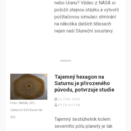
nebo Uranu? Vědec z NASA si
položil stejnou otázku a vytvořil
počítačovou simulaci stmívání
na několika dalších tělesech
nejen naší Sluneční soustavy.
reklama
Tajemný hexagon na
Saturnu je přirozeného
původu, potvrzuje studie
16 ČVN 2020
Foto: NASA/JPL-
PETR KUTKA
Caltech/SSI/Kevin M.
Gill
Tajemný šestiúhelník kolem
severního pólu planety je tak