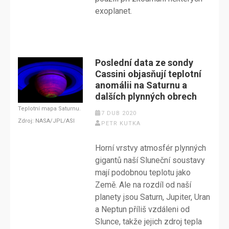
exoplanet.
Poslední data ze sondy
Cassini objasňují teplotní
anomálii na Saturnu a
dalších plynných obrech
Teplotní mapa Saturnu.
7 DUB 2020
Zdroj: NASA/JPL/ASI
PETR KUTKA
Horní vrstvy atmosfér plynných
gigantů naší Sluneční soustavy
mají podobnou teplotu jako
Země. Ale na rozdíl od naší
planety jsou Saturn, Jupiter, Uran
a Neptun příliš vzdáleni od
Slunce, takže jejich zdroj tepla