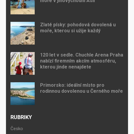
moře v jihovýchodní Asii
Zlaté písky: pohodová dovolená u
moře, kterou si užije každý
120 let v sedle. Chuchle Arena Praha
nabízí firemním akcím atmosféru,
kterou jinde nenajdete
Primorsko: ideální místo pro
rodinnou dovolenou u Černého moře
RUBRIKY
Česko