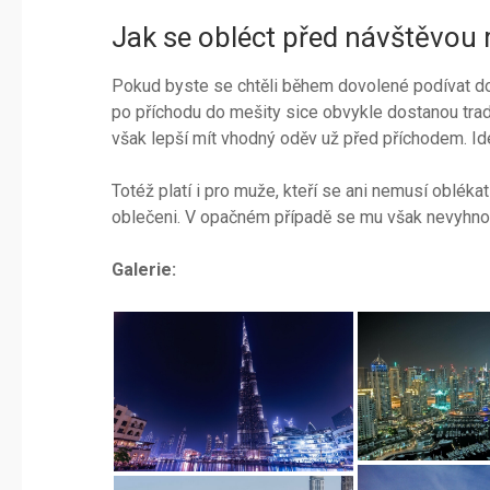
Jak se obléct před návštěvou 
Pokud byste se chtěli během dovolené podívat do
po příchodu do mešity sice obvykle dostanou tradič
však lepší mít vhodný oděv už před příchodem. Id
Totéž platí i pro muže, kteří se ani nemusí oblék
oblečeni. V opačném případě se mu však nevyhno
Galerie: