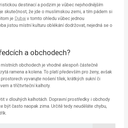
turistickou destinací a podzim je vůbec nejvhodnějším
uje skutečnost, že jde o muslimskou zemi, a tím pádem si
řitom je
Dubaj
v tomto ohledu vůbec jednou
třeba jistou místní kulturu oblékání dodržovat, nejedná se o
tředcích a obchodech?
v místních obchodech je vhodné alespoň částečně
rytá ramena a kolena. To platí především pro ženy, avšak
o prostorech vyvarujte nošení tílek, krátkých sukní či
em a tříčtvrteční kalhoty.
tit v dlouhých kalhotách. Dopravní prostředky i obchody
že být často naopak zima. Určitě tedy neuděláte chybu,
řík.