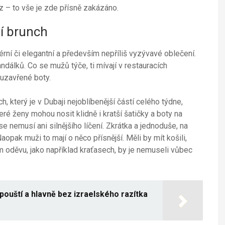
z – to vše je zde přísně zakázáno.
í brunch
érní či elegantní a především nepříliš vyzývavé oblečení.
álků. Co se mužů týče, ti mívají v restauracích
 uzavřené boty.
h, který je v Dubaji nejoblíbenější částí celého týdne,
eré ženy mohou nosit klidně i kratší šatičky a boty na
e nemusí ani silnějšího líčení. Zkrátka a jednoduše, na
pak muži to mají o něco přísnější. Měli by mít košili,
 oděvu, jako například kraťasech, by je nemuseli vůbec
pouští a hlavně bez izraelského razítka