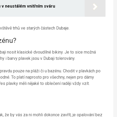
u v neustálém vnitřním sváru
vštěvě trhů ve starých částech Dubaje.
azénu?
baji nosit klasické dvoudílné bikiny. Je to sice možná
hy i barvy plavek jsou v Dubaji tolerovány.
opravdu pouze na pláži či u bazénu. Chodit v plavkách po
hodné. To platí naprosto pro všechny, nejen pro dámy
s plavky měli nějaké to oblečení raději vždy vzít.
tak, že by vás za ni mohli dokonce zavřít, je opalování bez