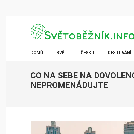
Přeskočit
na
obsah
(stiskněte
SVĚTOBĚŽNÍK.INFO
Poznání na dosah
Enter)
DOMŮ
SVĚT
ČESKO
CESTOVÁNÍ
CO NA SEBE NA DOVOLENO
NEPROMENÁDUJTE