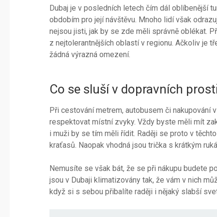
Dubaj je v posledních letech čím dál oblíbenější 
obdobím pro její návštěvu. Mnoho lidí však odraz
nejsou jisti, jak by se zde měli správně oblékat. P
z nejtolerantnějších oblastí v regionu. Ačkoliv je 
žádná výrazná omezení.
Co se sluší v dopravních pros
Při cestování metrem, autobusem či nakupování 
respektovat místní zvyky. Vždy byste měli mít zak
i muži by se tím měli řídit. Raději se proto v těcht
kraťasů. Naopak vhodná jsou trička s krátkým rukáv
Nemusíte se však bát, že se při nákupu budete po
jsou v Dubaji klimatizovány tak, že vám v nich mů
když si s sebou přibalíte raději i nějaký slabší svet