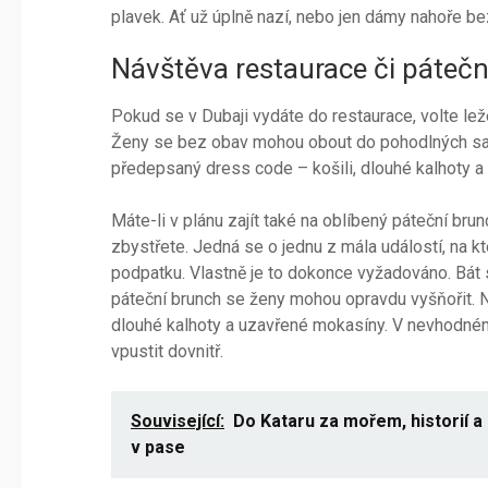
plavek. Ať už úplně nazí, nebo jen dámy nahoře be
Návštěva restaurace či pátečn
Pokud se v Dubaji vydáte do restaurace, volte lež
Ženy se bez obav mohou obout do pohodlných sand
předepsaný dress code – košili, dlouhé kalhoty a
Máte-li v plánu zajít také na oblíbený páteční brunc
zbystřete. Jedná se o jednu z mála událostí, na kt
podpatku. Vlastně je to dokonce vyžadováno. Bát s
páteční brunch se ženy mohou opravdu vyšňořit. Nao
dlouhé kalhoty a uzavřené mokasíny. V nevhodném
vpustit dovnitř.
Související:
Do Kataru za mořem, historií a 
v pase