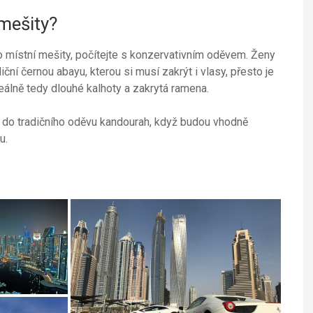
mešity?
 místní mešity, počítejte s konzervativním oděvem. Ženy
ní černou abayu, kterou si musí zakrýt i vlasy, přesto je
eálně tedy dlouhé kalhoty a zakrytá ramena.
at do tradičního oděvu kandourah, když budou vhodně
u.