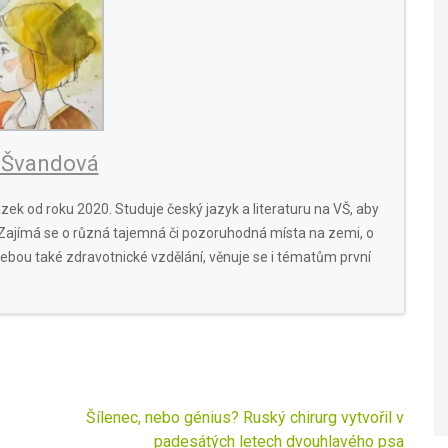
 Švandová
zek od roku 2020. Studuje český jazyk a literaturu na VŠ, aby
 Zajímá se o různá tajemná či pozoruhodná místa na zemi, o
a sebou také zdravotnické vzdělání, věnuje se i tématům první
Šílenec, nebo génius? Ruský chirurg vytvořil v
padesátých letech dvouhlavého psa