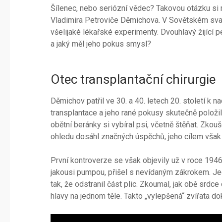
Šílenec, nebo seriózní vědec? Takovou otázku si m
Vladimira Petroviče Děmichova. V Sovětském svazu
všelijaké lékařské experimenty. Dvouhlavý žijící pe
a jaký měl jeho pokus smysl?
Otec transplantační chirurgie
Děmichov patřil ve 30. a 40. letech 20. století k 
transplantace a jeho rané pokusy skutečně položil
obětní beránky si vybíral psi, včetně štěňat. Zkou
ohledu dosáhl značných úspěchů, jeho cílem však 
První kontroverze se však objevily už v roce 1946
jakousi pumpou, přišel s nevídaným zákrokem. J
tak, že odstranil část plic. Zkoumal, jak obě srd
hlavy na jednom těle. Takto „vylepšená“ zvířata do