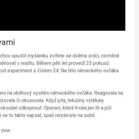
vami
chov opustil myšlenku zvířete se dvěma srdci, nicméně
ňovat v realitu. Během pěti let provedl 23 pokusů
ost experiment s číslem 24. Na tělo německého ovčáka
vami na oběhový systém německého ovčáka. Reagovala na
lizovala či okusovala. Když pila, tekutiny vytékaly
okoušel odkopnout. Operaci, která trvala jen tři a půl
i se to takto napsat, spali nezávisle na sobě.
 psa: