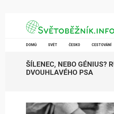
Přeskočit
na
obsah
(stiskněte
SVĚTOBĚŽNÍK.INFO
Poznání na dosah
Enter)
DOMŮ
SVĚT
ČESKO
CESTOVÁNÍ
ŠÍLENEC, NEBO GÉNIUS? 
DVOUHLAVÉHO PSA