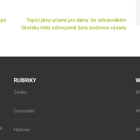
 po
Topící jámy určené pro dámy. Ve středověkém
Skotsku měly odsouzené ženy podivnou výsadu
RUBRIKY
W
Česko
W
Cestování
W
u
Historie
W