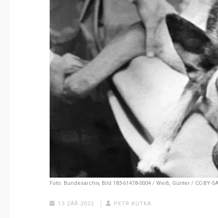
Foto: Bundesarchiv, Bild 183-61478-0004 / Weiß, Günter / CC-BY-SA
13 ZÁŘ 2022
PETR KUTKA