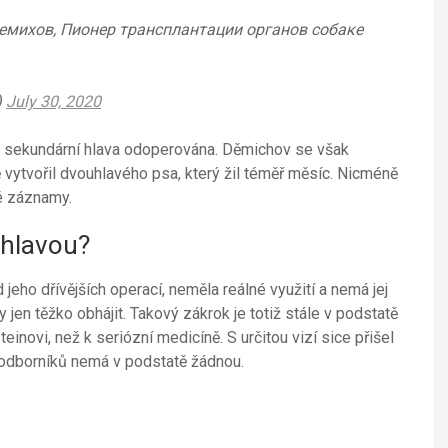
емихов, Пионер трансплантации органов собаке
)
July 30, 2020
la sekundární hlava odoperována. Děmichov se však
vytvořil dvouhlavého psa, který žil téměř měsíc. Nicméně
é záznamy.
 hlavou?
d jeho dřívějších operací, neměla reálné využití a nemá jej
jen těžko obhájit. Takový zákrok je totiž stále v podstatě
einovi, než k seriózní medicíně. S určitou vizí sice přišel
u odborníků nemá v podstatě žádnou.