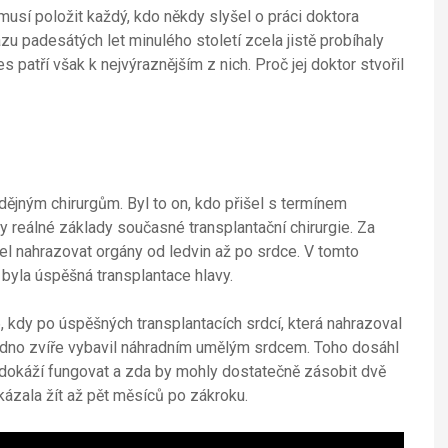
usí položit každý, kdo někdy slyšel o práci doktora
 padesátých let minulého století zcela jistě probíhaly
s patří však k nejvýraznějším z nich. Proč jej doktor stvořil
nadějným chirurgům. Byl to on, kdo přišel s termínem
y reálné základy současné transplantační chirurgie. Za
šel nahrazovat orgány od ledvin až po srdce. V tomto
byla úspěšná transplantace hlavy.
, kdy po úspěšných transplantacích srdcí, která nahrazoval
edno zvíře vybavil náhradním umělým srdcem. Toho dosáhl
ce dokáží fungovat a zda by mohly dostatečně zásobit dvě
kázala žít až pět měsíců po zákroku.