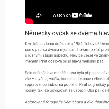
Německý ovčák se dvěma hla
K velkému zlomu došlo roku 1954. Tehdy už Děmi
sen o psu se dvěma myslícími hlavami začal promě
s různými stupni úspěchů. Nejvíce vešel ve znám
jménem Pirat doslova přišil hlavu menšího psa.
Sekundární hlava menšího psa byla připojena cé
vše – slyšela, viděla, čichala a dokonce i vlčáka o
voperovanou trubicí na podlahu. Pirat se ji někdy p
hodiny, tak lze považovat za úspěch. Oba psi, dá-l
Kolorovaná fotografie Děmichova a dvouhlavého