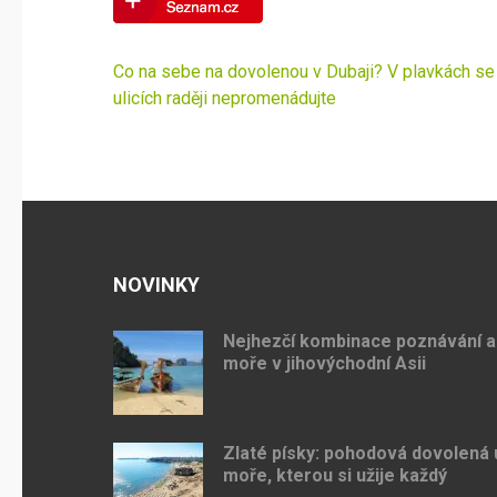
Navigace
Co na sebe na dovolenou v Dubaji? V plavkách se
pro
ulicích raději nepromenádujte
příspěvek
NOVINKY
Nejhezčí kombinace poznávání a
moře v jihovýchodní Asii
Zlaté písky: pohodová dovolená 
moře, kterou si užije každý