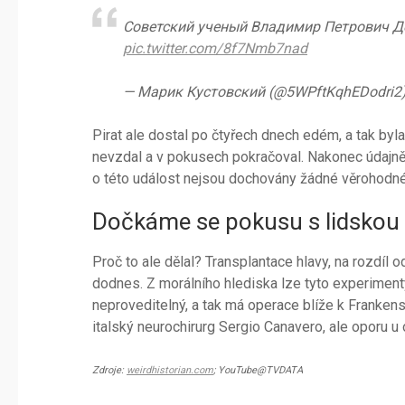
Советский ученый Владимир Петрович Д
pic.twitter.com/8f7Nmb7nad
— Марик Кустовский (@5WPftKqhEDodri2
Pirat ale dostal po čtyřech dnech edém, a tak by
nevzdal a v pokusech pokračoval. Nakonec údajně 
o této událost nejsou dochovány žádné věrohodn
Dočkáme se pokusu s lidskou
Proč to ale dělal? Transplantace hlavy, na rozdíl o
dodnes. Z morálního hlediska lze tyto experimenty 
neproveditelný, a tak má operace blíže k Frankenst
italský neurochirurg Sergio Canavero, ale oporu 
Zdroje:
weirdhistorian.com
; YouTube@TVDATA