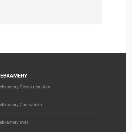
EBKAMERY
ebkamery Česká republika
ebkamery Chorvatsko
ebkamery svět