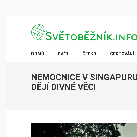
Přeskočit
na
obsah
(stiskněte
SVĚTOBĚŽNÍK.INFO
Poznání na dosah
Enter)
DOMŮ
SVĚT
ČESKO
CESTOVÁNÍ
NEMOCNICE V SINGAPURU 
DĚJÍ DIVNÉ VĚCI