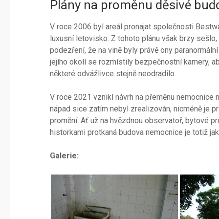
Plány na proměnu děsivé budo
V roce 2006 byl areál pronajat společnosti Bestw
luxusní letovisko. Z tohoto plánu však brzy sešlo, 
podezření, že na vině byly právě ony paranormáln
jejího okolí se rozmístily bezpečnostní kamery,
některé odvážlivce stejně neodradilo.
V roce 2021 vznikl návrh na přeměnu nemocnice n
nápad sice zatím nebyl zrealizován, nicméně je p
promění. Ať už na hvězdnou observatoř, bytové pr
historkami protkaná budova nemocnice je totiž ja
Galerie: