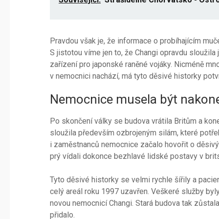
Pravdou však je, že informace o probíhajícím muče
S jistotou víme jen to, že Changi opravdu sloužila 
zařízení pro japonské raněné vojáky. Nicméně mn
v nemocnici nachází, má tyto děsivé historky potv
Nemocnice musela být nakon
Po skončení války se budova vrátila Britům a kon
sloužila především ozbrojeným silám, které potř
i zaměstnanců nemocnice začalo hovořit o děsivý
prý vídali dokonce bezhlavé lidské postavy v brit
Tyto děsivé historky se velmi rychle šířily a paci
celý areál roku 1997 uzavřen. Veškeré služby byl
novou nemocnicí Changi. Stará budova tak zůstala o
přidalo.