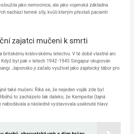
loužila jako nemocnice, ale jako vojenská základna
ch nachází temné síly, kvůli kterým přestali pacienti
eční zajatci mučeni k smrti
 britskému královskému letectvu. V té době vlastně ani
. Když byl pak v letech 1942-1945 Singapur okupován
angi. Japonsko ji začalo využívat jako zajatecký tábor pro
ajně také mučeni. Říká se, že nejeden voják zde byl
říběhů to zacházelo tak daleko, že Kempeitai (tajná
ce nabodávala a následně vystavovala useknuté hlavy
ov duchů, chorvatský upír a dům hrůzy