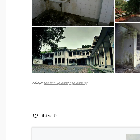
Zdroje:
the-line-up.com
;
cgh.com.sg