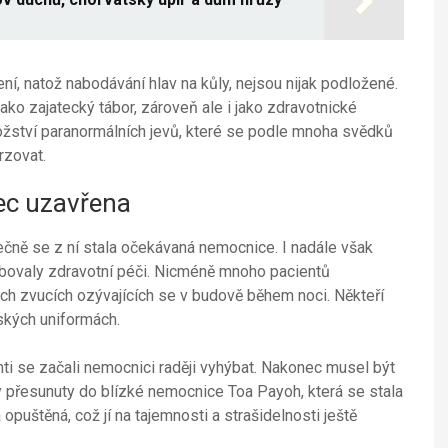
ní, natož nabodávání hlav na kůly, nejsou nijak podložené.
jako zajatecký tábor, zároveň ale i jako zdravotnické
ožství paranormálních jevů, které se podle mnoha svědků
rzovat.
ec uzavřena
ečně se z ní stala očekávaná nemocnice. I nadále však
ebovaly zdravotní péči. Nicméně mnoho pacientů
ch zvucích ozývajících se v budově během noci. Někteří
ských uniformách.
enti se začali nemocnici raději vyhýbat. Nakonec musel být
y přesunuty do blízké nemocnice Toa Payoh, která se stala
puštěná, což jí na tajemnosti a strašidelnosti ještě