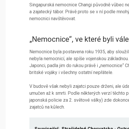
Singapurská nemocnice Changi původně vůbec nes
a zajatecký tábor. Právě proto se v ní podle mnohý
nemocnici navštěvovat.
„Nemocnice“, ve které byli vál
Nemocnice byla postavena roku 1935, aby sloužila
nebyla nemocnicí, ale spíše vojenskou základnou
Japonci, padla jim do rukou právě i „nemocnice“ Ch
britské vojáky i všechny ostatní nepřátele.
V budově však nebyli zajatci pouze drženi, ale úd
umučen až k smrti. Podle některých verzí těchto p
japonská policie za 2. světové války) zde dokon
zajatců na kůlech.
Související:
Strašidelné Chorvatsko - Ostr