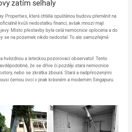
vy zatím selhaly
ay Properties, která chtěla opuštěnou budovu přeměnit na
oficiálně kvůli nedostatku financí, avšak mnozí mají
í jevy. Místo přestavby byla celá nemocnice oplocena a do
 aby se na pozemek nikdo nedostal. To ale samozřejmě
a hvězdnou a leteckou pozorovací observatoř. Tento
ravděpodobné, že se dříve či později stará nemocnice
ostory, nebo se zkrátka zbourá. Stará a nadpřirozenými
kousi černou ovcí v jinak krásném a moderním Singapuru.