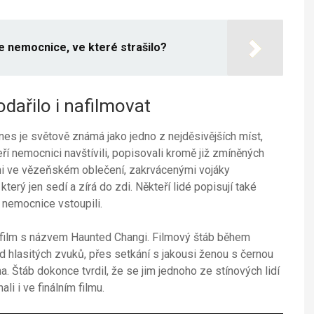
e nemocnice, ve které strašilo?
dařilo i nafilmovat
nes je světově známá jako jedno z nejděsivějších míst,
ří nemocnici navštívili, popisovali kromě již zmíněných
ami ve vězeňském oblečení, zakrvácenými vojáky
rý jen sedí a zírá do zdi. Někteří lidé popisují také
o nemocnice vstoupili.
 film s názvem Haunted Changi. Filmový štáb během
 Od hlasitých zvuků, přes setkání s jakousi ženou s černou
. Štáb dokonce tvrdil, že se jim jednoho ze stínových lidí
li i ve finálním filmu.