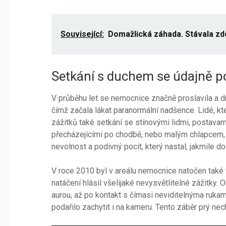
Související:
Domažlická záhada. Stávala zd
Setkání s duchem se údajně po
V průběhu let se nemocnice značně proslavila a d
čímž začala lákat paranormální nadšence. Lidé, kte
zážitků také setkání se stínovými lidmi, postav
přecházejícími po chodbě, nebo malým chlapcem, kte
nevolnost a podivný pocit, který nastal, jakmile d
V roce 2010 byl v areálu nemocnice natočen také
natáčení hlásil všelijaké nevysvětlitelné zážitky.
aurou, až po kontakt s čímasi neviditelnýma rukama
podařilo zachytit i na kameru. Tento záběr prý necha