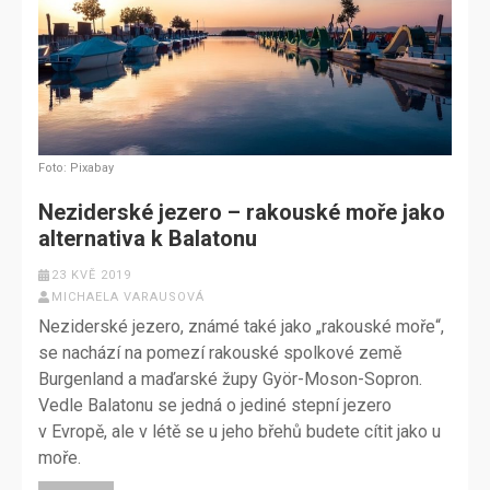
Foto: Pixabay
Neziderské jezero – rakouské moře jako
alternativa k Balatonu
23 KVĚ 2019
MICHAELA VARAUSOVÁ
Neziderské jezero, známé také jako „rakouské moře“,
se nachází na pomezí rakouské spolkové země
Burgenland a maďarské župy Györ-Moson-Sopron.
Vedle Balatonu se jedná o jediné stepní jezero
v Evropě, ale v létě se u jeho břehů budete cítit jako u
moře.