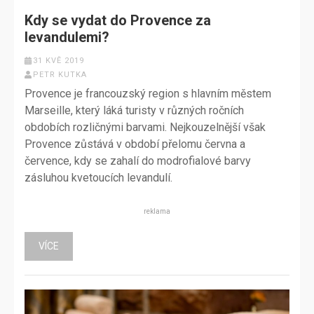
Kdy se vydat do Provence za
levandulemi?
31 KVĚ 2019
PETR KUTKA
Provence je francouzský region s hlavním městem
Marseille, který láká turisty v různých ročních
obdobích rozličnými barvami. Nejkouzelnější však
Provence zůstává v období přelomu června a
července, kdy se zahalí do modrofialové barvy
zásluhou kvetoucích levandulí.
reklama
VÍCE