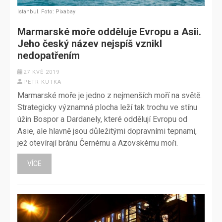
Istanbul. Foto: Pixabay
Marmarské moře odděluje Evropu a Asii.
Jeho český název nejspíš vznikl
nedopatřením
27 KVĚ 2019
PETR KUTKA
Marmarské moře je jedno z nejmenších moří na světě.
Strategicky významná plocha leží tak trochu ve stínu
úžin Bospor a Dardanely, které oddělují Evropu od
Asie, ale hlavně jsou důležitými dopravními tepnami,
jež otevírají bránu Černému a Azovskému moři.
VÍCE