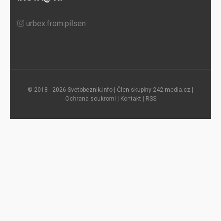
urbex.from.pilsen
© 2018 - 2026 Svetobeznik.info | Člen skupiny
242.media.cz
|
Ochrana soukromí
|
Kontakt
|
RSS