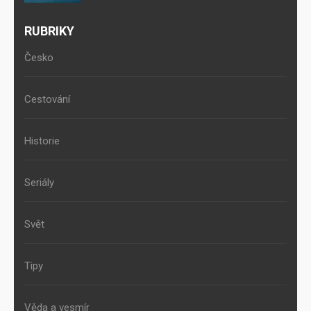
RUBRIKY
Česko
Cestování
Historie
Seriály
Svět
Tipy
Věda a vesmír