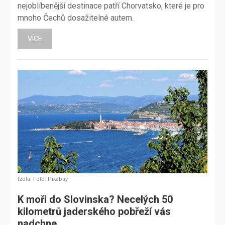
nejoblíbenější destinace patří Chorvatsko, které je pro
mnoho Čechů dosažitelné autem.
VÍCE
Izola. Foto: Pixabay
K moři do Slovinska? Necelých 50
kilometrů jaderského pobřeží vás
nadchne