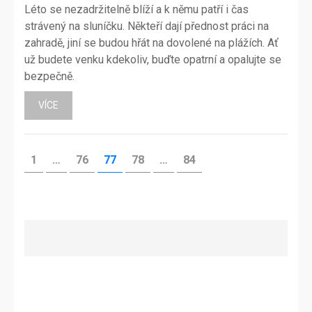
Léto se nezadržitelně blíží a k němu patří i čas
strávený na sluníčku. Někteří dají přednost práci na
zahradě, jiní se budou hřát na dovolené na plážích. Ať
už budete venku kdekoliv, buďte opatrní a opalujte se
bezpečně.
VÍCE
Stránkování
STRÁNKA
STRÁNKA
STRÁNKA
STRÁNKA
STRÁNKA
1
…
76
77
78
…
84
příspěvků