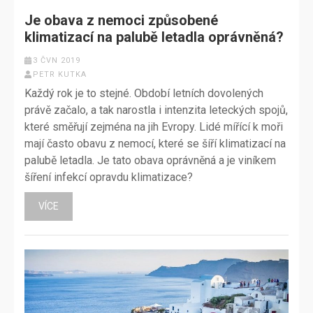
Je obava z nemoci způsobené
klimatizací na palubě letadla oprávněná?
3 ČVN 2019
PETR KUTKA
Každý rok je to stejné. Období letních dovolených
právě začalo, a tak narostla i intenzita leteckých spojů,
které směřují zejména na jih Evropy. Lidé mířící k moři
mají často obavu z nemocí, které se šíří klimatizací na
palubě letadla. Je tato obava oprávněná a je viníkem
šíření infekcí opravdu klimatizace?
VÍCE