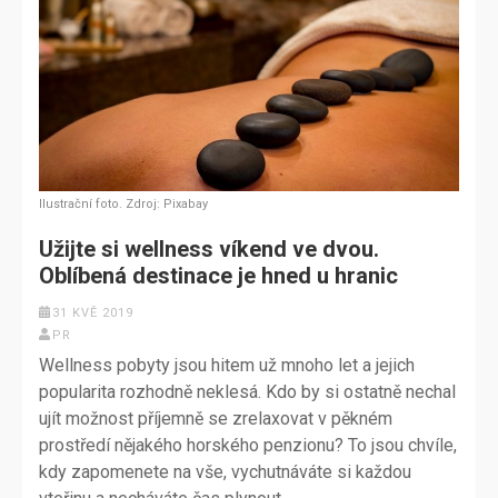
Ilustrační foto. Zdroj: Pixabay
Užijte si wellness víkend ve dvou.
Oblíbená destinace je hned u hranic
31 KVĚ 2019
PR
Wellness pobyty jsou hitem už mnoho let a jejich
popularita rozhodně neklesá. Kdo by si ostatně nechal
ujít možnost příjemně se zrelaxovat v pěkném
prostředí nějakého horského penzionu? To jsou chvíle,
kdy zapomenete na vše, vychutnáváte si každou