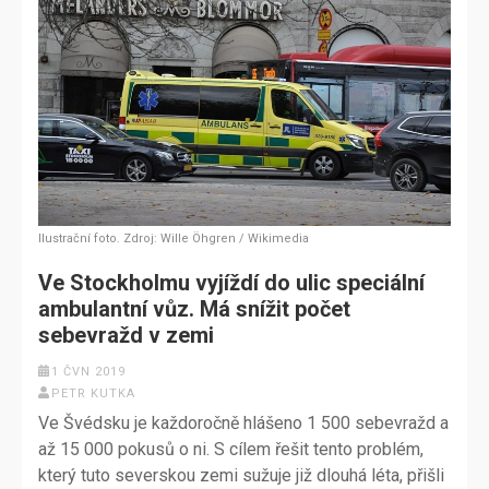
Ilustrační foto. Zdroj: Wille Öhgren / Wikimedia
Ve Stockholmu vyjíždí do ulic speciální
ambulantní vůz. Má snížit počet
sebevražd v zemi
1 ČVN 2019
PETR KUTKA
Ve Švédsku je každoročně hlášeno 1 500 sebevražd a
až 15 000 pokusů o ni. S cílem řešit tento problém,
který tuto severskou zemi sužuje již dlouhá léta, přišli