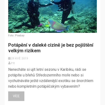
Foto: Pixabay
Potápění v daleké cizině je bez pojištění
velkým rizikem
29 KVĚ 2019
PR
Nenecháte si ujít letní sezonu v Karibiku, rádi se
potápíte u břehů Středozemního moře nebo si
vychutnáváte ještě vzdálenější exotiku se šnorchlem
nebo kompletním potápěčským vybavením?
VÍCE