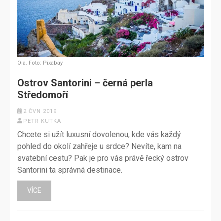
Oia. Foto: Pixabay
Ostrov Santorini – černá perla
Středomoří
2 ČVN 2019
PETR KUTKA
Chcete si užít luxusní dovolenou, kde vás každý
pohled do okolí zahřeje u srdce? Nevíte, kam na
svatební cestu? Pak je pro vás právě řecký ostrov
Santorini ta správná destinace.
VÍCE