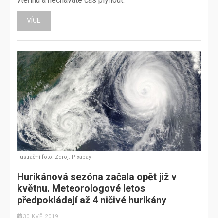
vteřinu a necháváte čas plynout.
VÍCE
Ilustrační foto. Zdroj: Pixabay
Hurikánová sezóna začala opět již v
květnu. Meteorologové letos
předpokládají až 4 ničivé hurikány
30 KVĚ 2019