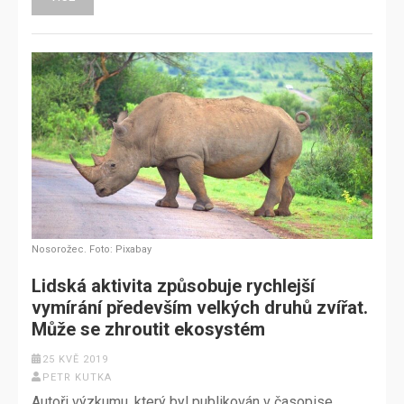
Nosorožec. Foto: Pixabay
Lidská aktivita způsobuje rychlejší
vymírání především velkých druhů zvířat.
Může se zhroutit ekosystém
25 KVĚ 2019
PETR KUTKA
Autoři výzkumu, který byl publikován v časopise