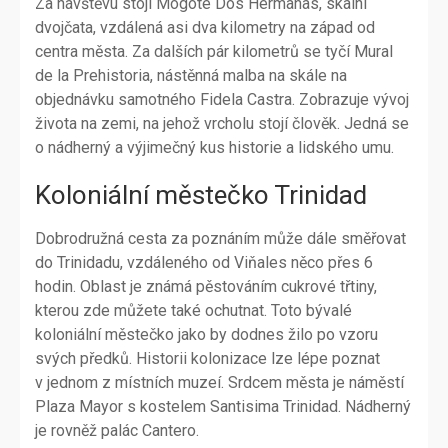
Za návštěvu stojí Mogote Dos Hermanas, skalní
dvojčata, vzdálená asi dva kilometry na západ od
centra města. Za dalších pár kilometrů se tyčí Mural
de la Prehistoria, nástěnná malba na skále na
objednávku samotného Fidela Castra. Zobrazuje vývoj
života na zemi, na jehož vrcholu stojí člověk. Jedná se
o nádherný a výjimečný kus historie a lidského umu.
Koloniální městečko Trinidad
Dobrodružná cesta za poznáním může dále směřovat
do Trinidadu, vzdáleného od Viňales něco přes 6
hodin. Oblast je známá pěstováním cukrové třtiny,
kterou zde můžete také ochutnat. Toto bývalé
koloniální městečko jako by dodnes žilo po vzoru
svých předků. Historii kolonizace lze lépe poznat
v jednom z místních muzeí. Srdcem města je náměstí
Plaza Mayor s kostelem Santisima Trinidad. Nádherný
je rovněž palác Cantero.