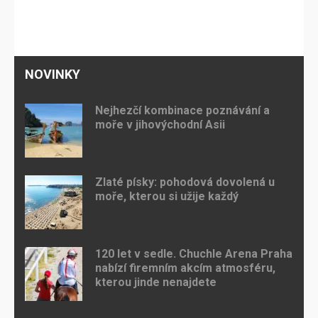
NOVINKY
Nejhezčí kombinace poznávání a
moře v jihovýchodní Asii
Zlaté písky: pohodová dovolená u
moře, kterou si užije každý
120 let v sedle. Chuchle Arena Praha
nabízí firemním akcím atmosféru,
kterou jinde nenajdete