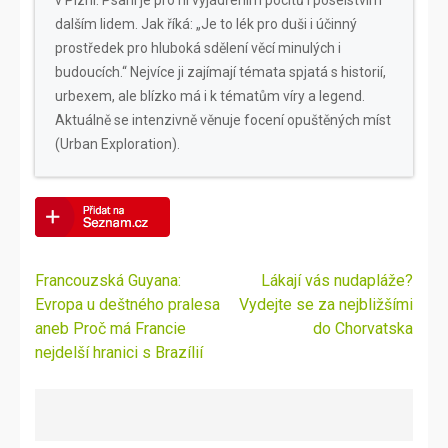
v Plzni. Psaní je pro ni vyjádřením pocitů i poselstvím
dalším lidem. Jak říká: „Je to lék pro duši i účinný
prostředek pro hluboká sdělení věcí minulých i
budoucích.“ Nejvíce ji zajímají témata spjatá s historií,
urbexem, ale blízko má i k tématům víry a legend.
Aktuálně se intenzivně věnuje focení opuštěných míst
(Urban Exploration).
Navigace
Francouzská Guyana:
Lákají vás nudapláže?
pro
Evropa u deštného pralesa
Vydejte se za nejbližšími
příspěvek
aneb Proč má Francie
do Chorvatska
nejdelší hranici s Brazílií