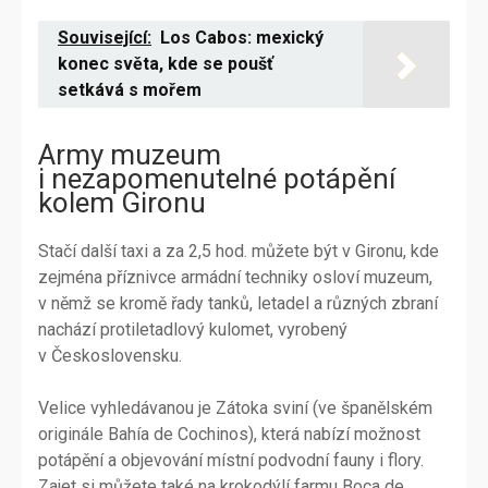
Související:
Los Cabos: mexický
konec světa, kde se poušť
setkává s mořem
Army muzeum
i nezapomenutelné potápění
kolem Gironu
Stačí další taxi a za 2,5 hod. můžete být v Gironu, kde
zejména příznivce armádní techniky osloví muzeum,
v němž se kromě řady tanků, letadel a různých zbraní
nachází protiletadlový kulomet, vyrobený
v Československu.
Velice vyhledávanou je Zátoka sviní (ve španělském
originále Bahía de Cochinos), která nabízí možnost
potápění a objevování místní podvodní fauny i flory.
Zajet si můžete také na krokodýlí farmu Boca de