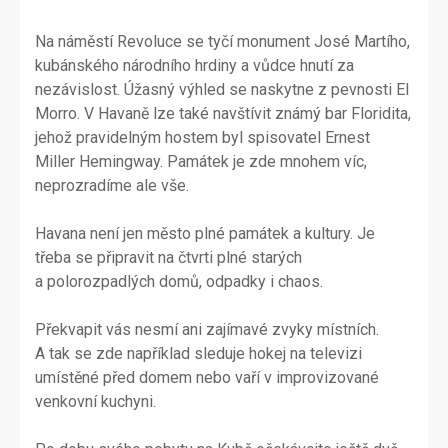
Na náměstí Revoluce se tyčí monument José Martího,
kubánského národního hrdiny a vůdce hnutí za
nezávislost. Úžasný výhled se naskytne z pevnosti El
Morro. V Havaně lze také navštívit známý bar Floridita,
jehož pravidelným hostem byl spisovatel Ernest
Miller Hemingway. Památek je zde mnohem víc,
neprozradíme ale vše.
Havana není jen město plné památek a kultury. Je
třeba se připravit na čtvrti plné starých
a polorozpadlých domů, odpadky i chaos.
Překvapit vás nesmí ani zajímavé zvyky místních.
A tak se zde například sleduje hokej na televizi
umístěné před domem nebo vaří v improvizované
venkovní kuchyni.