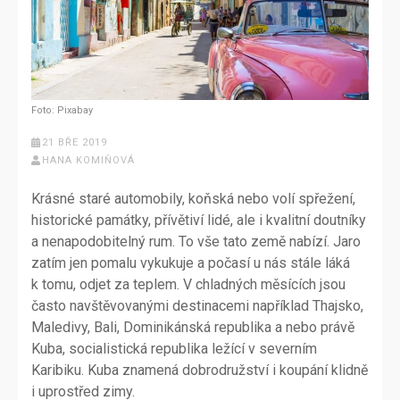
Foto: Pixabay
21 BŘE 2019
HANA KOMIŇOVÁ
Krásné staré automobily, koňská nebo volí spřežení,
historické památky, přívětiví lidé, ale i kvalitní doutníky
a nenapodobitelný rum. To vše tato země nabízí. Jaro
zatím jen pomalu vykukuje a počasí u nás stále láká
k tomu, odjet za teplem. V chladných měsících jsou
často navštěvovanými destinacemi například Thajsko,
Maledivy, Bali, Dominikánská republika a nebo právě
Kuba, socialistická republika ležící v severním
Karibiku. Kuba znamená dobrodružství i koupání klidně
i uprostřed zimy.