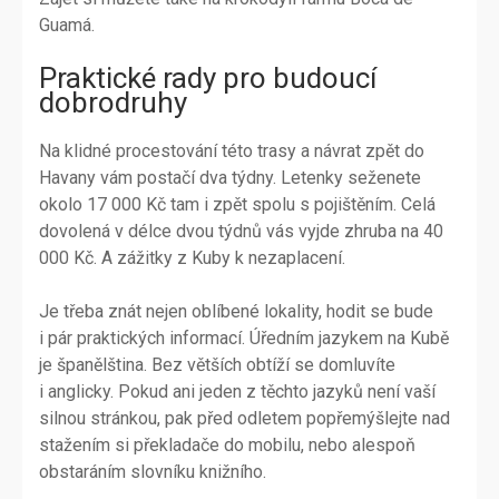
Guamá.
Praktické rady pro budoucí
dobrodruhy
Na klidné procestování této trasy a návrat zpět do
Havany vám postačí dva týdny. Letenky seženete
okolo 17 000 Kč tam i zpět spolu s pojištěním. Celá
dovolená v délce dvou týdnů vás vyjde zhruba na 40
000 Kč. A zážitky z Kuby k nezaplacení.
Je třeba znát nejen oblíbené lokality, hodit se bude
i pár praktických informací. Úředním jazykem na Kubě
je španělština. Bez větších obtíží se domluvíte
i anglicky. Pokud ani jeden z těchto jazyků není vaší
silnou stránkou, pak před odletem popřemýšlejte nad
stažením si překladače do mobilu, nebo alespoň
obstaráním slovníku knižního.