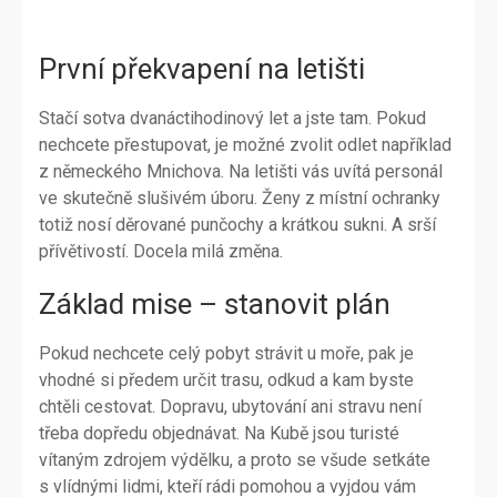
První překvapení na letišti
Stačí sotva dvanáctihodinový let a jste tam. Pokud
nechcete přestupovat, je možné zvolit odlet například
z německého Mnichova. Na letišti vás uvítá personál
ve skutečně slušivém úboru. Ženy z místní ochranky
totiž nosí děrované punčochy a krátkou sukni. A srší
přívětivostí. Docela milá změna.
Základ mise – stanovit plán
Pokud nechcete celý pobyt strávit u moře, pak je
vhodné si předem určit trasu, odkud a kam byste
chtěli cestovat. Dopravu, ubytování ani stravu není
třeba dopředu objednávat. Na Kubě jsou turisté
vítaným zdrojem výdělku, a proto se všude setkáte
s vlídnými lidmi, kteří rádi pomohou a vyjdou vám