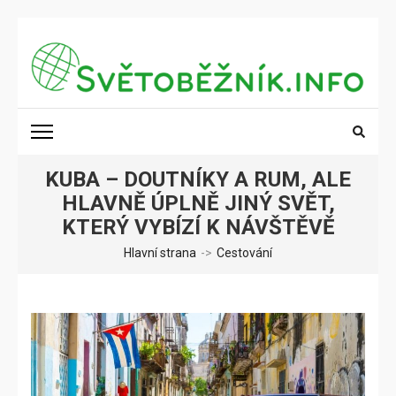
Přeskočit
na
obsah
(stiskněte
SVĚTOBĚŽNÍK.INFO
Poznání na dosah
Enter)
KUBA – DOUTNÍKY A RUM, ALE
HLAVNĚ ÚPLNĚ JINÝ SVĚT,
KTERÝ VYBÍZÍ K NÁVŠTĚVĚ
Hlavní strana
->
Cestování