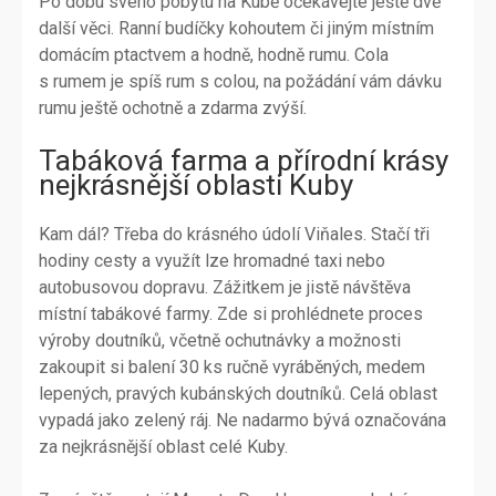
Po dobu svého pobytu na Kubě očekávejte ještě dvě
další věci. Ranní budíčky kohoutem či jiným místním
domácím ptactvem a hodně, hodně rumu. Cola
s rumem je spíš rum s colou, na požádání vám dávku
rumu ještě ochotně a zdarma zvýší.
Tabáková farma a přírodní krásy
nejkrásnější oblasti Kuby
Kam dál? Třeba do krásného údolí Viňales. Stačí tři
hodiny cesty a využít lze hromadné taxi nebo
autobusovou dopravu. Zážitkem je jistě návštěva
místní tabákové farmy. Zde si prohlédnete proces
výroby doutníků, včetně ochutnávky a možnosti
zakoupit si balení 30 ks ručně vyráběných, medem
lepených, pravých kubánských doutníků. Celá oblast
vypadá jako zelený ráj. Ne nadarmo bývá označována
za nejkrásnější oblast celé Kuby.