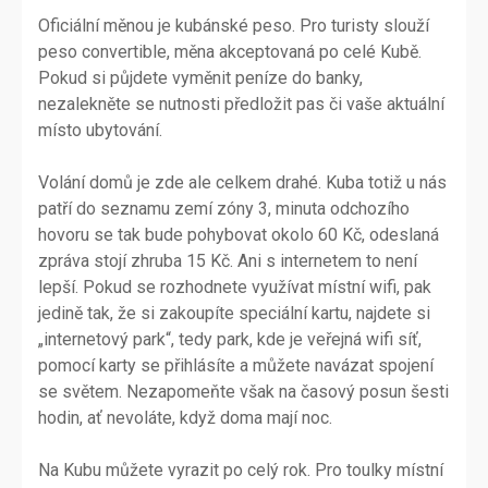
Oficiální měnou je kubánské peso. Pro turisty slouží
peso convertible, měna akceptovaná po celé Kubě.
Pokud si půjdete vyměnit peníze do banky,
nezalekněte se nutnosti předložit pas či vaše aktuální
místo ubytování.
Volání domů je zde ale celkem drahé. Kuba totiž u nás
patří do seznamu zemí zóny 3, minuta odchozího
hovoru se tak bude pohybovat okolo 60 Kč, odeslaná
zpráva stojí zhruba 15 Kč. Ani s internetem to není
lepší. Pokud se rozhodnete využívat místní wifi, pak
jedině tak, že si zakoupíte speciální kartu, najdete si
„internetový park“, tedy park, kde je veřejná wifi síť,
pomocí karty se přihlásíte a můžete navázat spojení
se světem. Nezapomeňte však na časový posun šesti
hodin, ať nevoláte, když doma mají noc.
Na Kubu můžete vyrazit po celý rok. Pro toulky místní